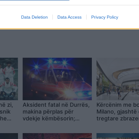
Data Deletion
Data Access
Privacy Policy
,
në zi,
Aksident fatal në Durrës,
Kërcënim me b
snik
makina përplas për
Milano, gjashtë
dhe
vdekje këmbësorin;
tregtare zbraze
t
drejtuesi shoqërohet në
mesazhit me em
polici