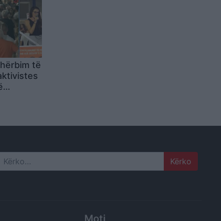
hërbim të
 aktivistes
ë
r
meritojmë
Search
Moti