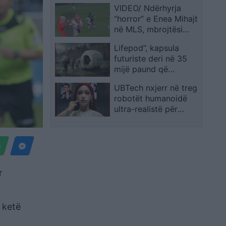
VIDEO/ Ndërhyrja
shoqërohet në polici
“horror” e Enea Mihajt
në MLS, mbrojtësi
ndëshkohet me të kuq
Lifepod”, kapsula
dhe gjobë
futuriste deri në 35
mijë paund që
premton mbrojtje nga
UBTech nxjerr në treg
plumbat,
robotët humanoidë
bombardimet dhe
ultra-realistë për
fatkeqësitë
shoqërim afatgjatë
r
a ketë