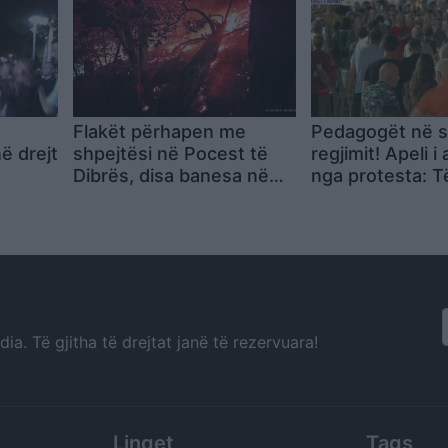
Flakët përhapen me
Pedagogët në s
ë drejt
shpejtësi në Pocest të
regjimit! Apeli i
Dibrës, disa banesa në
nga protesta: T
rrezik
bashkohemi pë
Shqipërinë që 
a. Të gjitha të drejtat janë të rezervuara!
Linqet
Tags