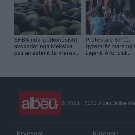
SHBA ndal përkohësisht
Protesta e 67-të,
avokadot nga Meksika
qytetarët marshojn
pas arrestimit të krerëve
Liqenit Artificial:
të grupeve kriminale
“Shqipëria meriton
revolucion”
© 2003 -
2026 Albeu Online Medi
Kryesore
Kategori