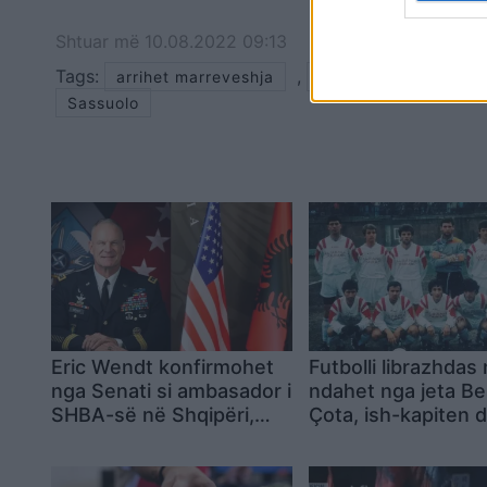
Shtuar
më
10.08.2022 09:13
Tags:
,
,
arrihet marreveshja
inter
pinamonti
Sassuolo
Eric Wendt konfirmohet
Futbolli librazhdas 
nga Senati si ambasador i
ndahet nga jeta Be
SHBA-së në Shqipëri,
Çota, ish-kapiten 
emërimi pret firmën e
ish-trajner i Sopoti
Trump