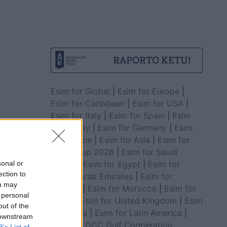
Esim for Global
|
Esim for Europe
|
Esim for Caribbean
|
Esim for USA
|
Esim for Italy
|
Esim for Spain
|
Esim
for Turkey
|
Esim for Germany
|
Esim
for Greece
|
Esim for Asia
|
Esim for
World Cup 2026
|
Esim for Saudi
Arabia
|
Esim for Egypt
|
Esim for
sonal or
ection to
United Arab Emirates
|
Esim for
ou may
Balkans
|
Esim for Morocco
|
Esim for
 personal
China
|
Esim for United Kingdom
|
Esim
out of the
for Africa
|
Esim for Latin America
|
 downstream
Esim for GCC Gulf Cooperation