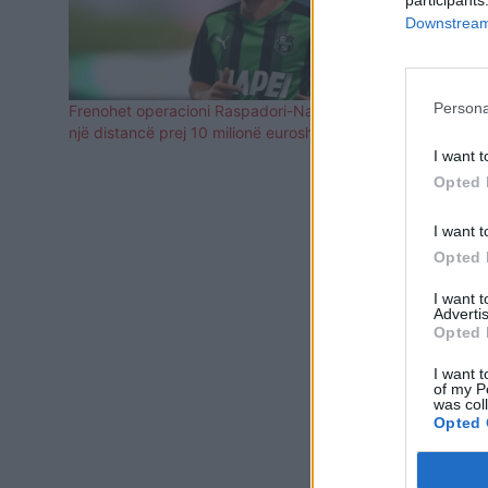
participants
Downstream 
Persona
Frenohet operacioni Raspadori-Napoli, ka
Juventus do
një distancë prej 10 milionë eurosh
çmimin
I want t
Opted 
I want t
Opted 
I want 
Advertis
Opted 
I want t
of my P
was col
Opted 