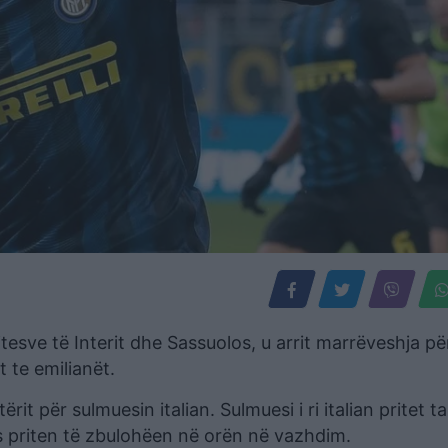
esve të Interit dhe Sassuolos, u arrit marrëveshja pë
t te emilianët.
ërit për sulmuesin italian. Sulmuesi i ri italian pritet t
ës priten të zbulohëen në orën në vazhdim.