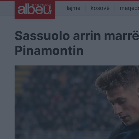
lajme
kosovë
maqed
Sassuolo arrin marrë
Pinamontin