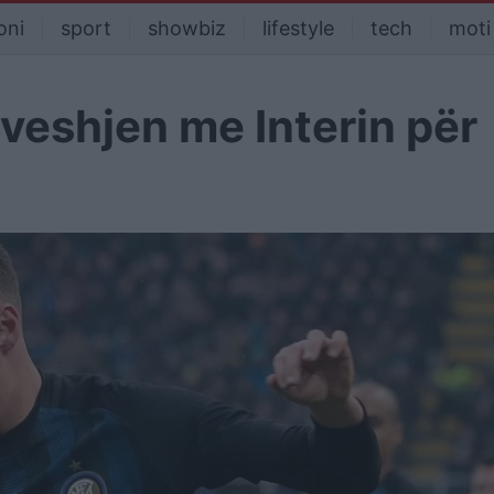
oni
sport
showbiz
lifestyle
tech
moti
veshjen me Interin për