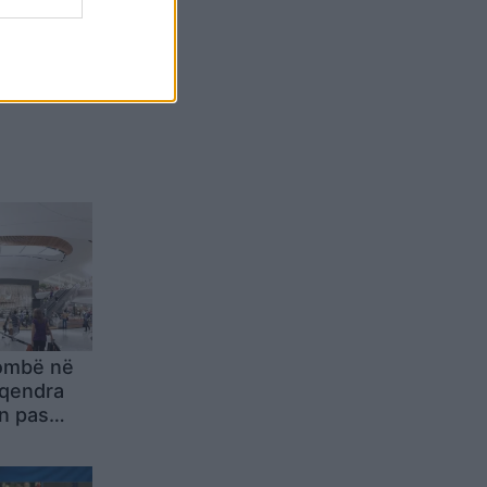
Belgium
ombë në
 qendra
n pas
ail