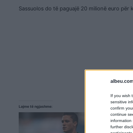
Sassuolos do të paguajë 20 milionë euro për ka
albeu.com
If you wish 
sensitive in
Lajme të ngjashme:
confirm you
continue se
information 
further disc