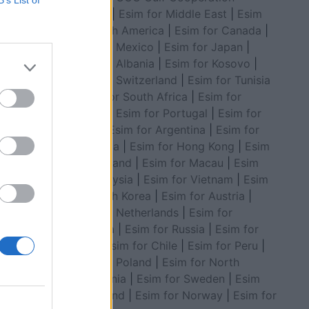
B’s List of
Council
|
Esim for Middle East
|
Esim
for South America
|
Esim for Canada
|
Esim for Mexico
|
Esim for Japan
|
Esim for Albania
|
Esim for Kosovo
|
suolos,
Esim for Switzerland
|
Esim for Tunisia
|
Esim for South Africa
|
Esim for
Algeria
|
Esim for Portugal
|
Esim for
Brazil
|
Esim for Argentina
|
Esim for
Colombia
|
Esim for Hong Kong
|
Esim
for Thailand
|
Esim for Macau
|
Esim
for Malaysia
|
Esim for Vietnam
|
Esim
for South Korea
|
Esim for Austria
|
Esim for Netherlands
|
Esim for
Australia
|
Esim for Russia
|
Esim for
India
|
Esim for Chile
|
Esim for Peru
|
Esim for Poland
|
Esim for North
Macedonia
|
Esim for Sweden
|
Esim
for Finland
|
Esim for Norway
|
Esim for