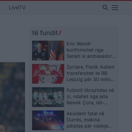
search
LiveTV
të fundit
Eric Wendt
konfirmohet nga
Senati si ambasador i
SHBA-së në Shqipëri,
Zyrtare, Fisnik Asllani
emërimi pret firmën e
transferohet te RB
Trump
Leipzig për 30 milionë
euro
Futbolli librazhdas në
zi, ndahet nga jeta
Besnik Çota, ish-
kapiten dhe ish-
Aksident fatal në
trajner i Sopotit
Durrës, makina
përplas për vdekje
këmbësorin; drejtuesi