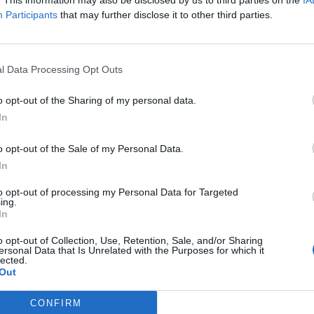
. This information may also be disclosed by us to third parties on the
IA
Participants
that may further disclose it to other third parties.
l Data Processing Opt Outs
 Raspadorin, Sassuolo i vendos
Napoli takohet me drejtuesit e Sas
Raspadori një hap larg kalimit te
napolitanët
o opt-out of the Sharing of my personal data.
In
o opt-out of the Sale of my Personal Data.
In
to opt-out of processing my Personal Data for Targeted
ing.
In
o opt-out of Collection, Use, Retention, Sale, and/or Sharing
ersonal Data that Is Unrelated with the Purposes for which it
lected.
Out
CONFIRM