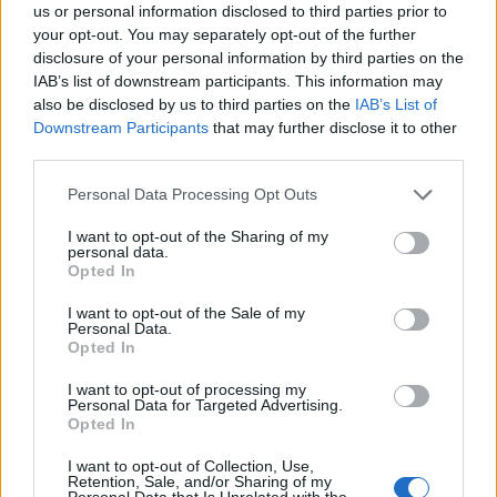
us or personal information disclosed to third parties prior to
Dinamo rindërtohet gjatë
Real Madridi shqyrton tre
your opt-out. You may separately opt-out of the further
verës, afrimet dhe
yje të mesfushës pas
disclosure of your personal information by third parties on the
largimet që kanë
dështimit me Rodrin
IAB’s list of downstream participants. This information may
formësuar ekipin e Dajës
also be disclosed by us to third parties on the
IAB’s List of
Downstream Participants
that may further disclose it to other
third parties.
Personal Data Processing Opt Outs
I want to opt-out of the Sharing of my
personal data.
Opted In
Liverpooli surprizon në
Barcelona përgatit
merkato, arrin akord për
alternativën për Alvarez,
I want to opt-out of the Sale of my
Personal Data.
huazimin e Ronald
Flick bind Mikautadzen
Opted In
Araujos
për një transferim në
“Camp Nou
I want to opt-out of processing my
Personal Data for Targeted Advertising.
Opted In
I want to opt-out of Collection, Use,
Retention, Sale, and/or Sharing of my
Personal Data that Is Unrelated with the