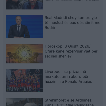
Real Madridi shqyrton tre yje
të mesfushës pas dështimit me
Rodrin
Horoskopi 8 Gusht 2026/
Çfarë kanë rezervuar yjet për
secilën shenjë?
Liverpooli surprizon në
merkato, arrin akord për
huazimin e Ronald Araujos
Strehimoret e së Ardhmes:
Kapsula 35 Mijë Paundëshe