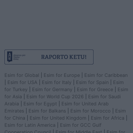
Esim for Global
|
Esim for Europe
|
Esim for Caribbean
|
Esim for USA
|
Esim for Italy
|
Esim for Spain
|
Esim
for Turkey
|
Esim for Germany
|
Esim for Greece
|
Esim
for Asia
|
Esim for World Cup 2026
|
Esim for Saudi
Arabia
|
Esim for Egypt
|
Esim for United Arab
Emirates
|
Esim for Balkans
|
Esim for Morocco
|
Esim
for China
|
Esim for United Kingdom
|
Esim for Africa
|
Esim for Latin America
|
Esim for GCC Gulf
Cooperation Council
|
Esim for Middle East
|
Esim for