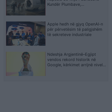
Kundër Plumbave,
Shpërthimeve dhe Fatkeqësive
Natyrore
Apple hedh në gjyq OpenAI-n
për përvetësim të paligjshëm
të sekreteve industriale
Ndeshja Argjentinë–Egjipt
vendos rekord historik në
Google, kërkimet arrijnë nivele
të papara