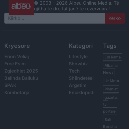
© 2003 -
2026 Albeu Online Media. Të
gjitha të drejtat janë të rezervuara!
Search
Kryesore
Kategori
Tags
Erion Veliaj
Lifestyle
Edi Rama
Free Esim
Showbiz
Albania
Zgjedhjet 2025
Tech
News
Belinda Balluku
Shëndetësi
Ilir Meta
SPAK
Argetim
Piranjat
Kombëtarja
Enciklopedi
gazeta,
tv,
portale
Sali
Berisha