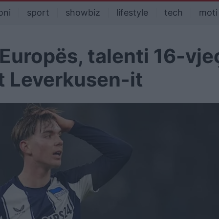
oni
sport
showbiz
lifestyle
tech
moti
Europës, talenti 16-vjeç
t Leverkusen-it