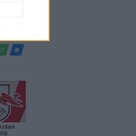
Belgium
Asllani
 RB