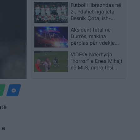
Futbolli librazhdas në
zi, ndahet nga jeta
Besnik Çota, ish-
kapiten dhe ish-
Aksident fatal në
trajner i Sopotit
Durrës, makina
përplas për vdekje
këmbësorin; drejtuesi
VIDEO/ Ndërhyrja
shoqërohet në polici
“horror” e Enea Mihajt
në MLS, mbrojtësi
ndëshkohet me të kuq
dhe gjobë
htë
 e