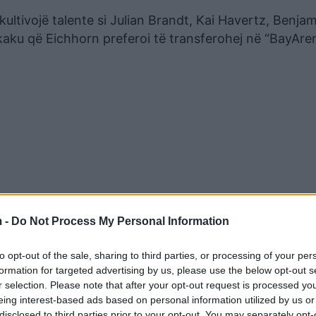
ultivojë talente si Julian Brandt, Kai Havertz, Benja
kaku që Eichhorn preferoi të transferohej në “BayAren
 -
Do Not Process My Personal Information
n me talentin kur mësoi shifrën që kërkonin menaxherë
to opt-out of the sale, sharing to third parties, or processing of your per
erim Hertha BSC do të përfitojë 9 milionë euro ndërsa
formation for targeted advertising by us, please use the below opt-out s
e menaxherit të lojtarit.
r selection. Please note that after your opt-out request is processed y
eing interest-based ads based on personal information utilized by us or
disclosed to third parties prior to your opt-out. You may separately opt-