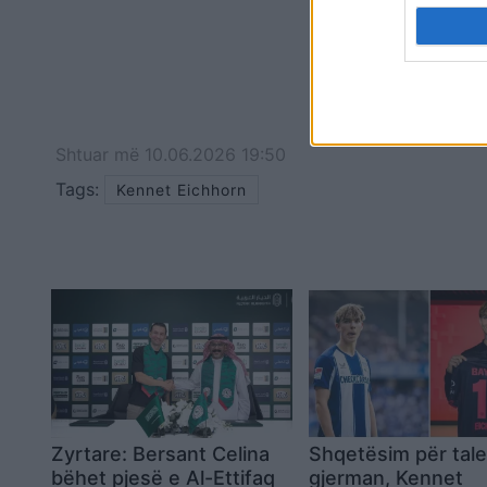
Shtuar
më
10.06.2026 19:50
Tags:
Kennet Eichhorn
Zyrtare: Bersant Celina
Shqetësim për tale
bëhet pjesë e Al-Ettifaq
gjerman, Kennet