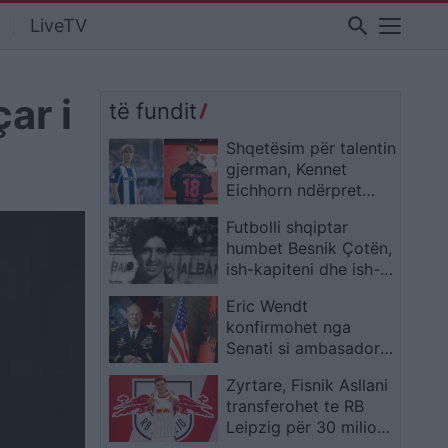
search
LiveTV
ar i
të fundit
Shqetësim për talentin
gjerman, Kennet
Eichhorn ndërpret
përkohësisht karrierën
Futbolli shqiptar
për arsye
humbet Besnik Çotën,
shëndetësore
ish-kapiteni dhe ish-
trajneri i Sopotit
Eric Wendt
ndahet nga jeta në
konfirmohet nga
moshën 56-vjeçare
Senati si ambasador i
SHBA-së në Shqipëri,
Zyrtare, Fisnik Asllani
emërimi pret firmën e
transferohet te RB
Trump
Leipzig për 30 milionë
euro