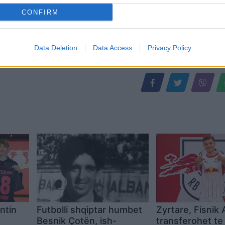
CONFIRM
Data Deletion
Data Access
Privacy Policy
ntin
Futbolli shqiptar humbet
Zyrtare, Fisnik 
Besnik Çotën, ish-
transferohet te