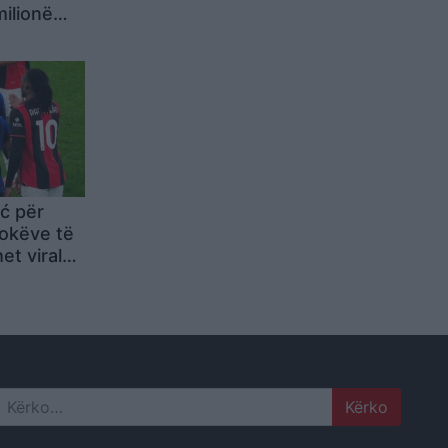
milionë
ć për
lokëve të
et virale
Search