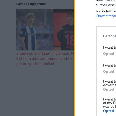
Lajme të ngjashme:
further disc
participants
Downstream 
Persona
I want t
Shqetësim për talentin gjerman, Kennet
Talenti i Her
Opted 
Eichhorn ndërpret përkohësisht karrierën
Kosovën (F
për arsye shëndetësore
I want t
Opted 
I want 
Advertis
Opted 
I want t
of my P
was col
Opted 