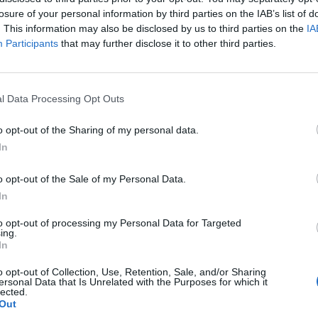
losure of your personal information by third parties on the IAB’s list of
. This information may also be disclosed by us to third parties on the
IA
Interi interesohet për talentin e He
Participants
that may further disclose it to other third parties.
Barlinit
Matheus Cunha është emri i ri që k
të përmendet për merkaton e Inter
Braziliani ka spikatur në Bundeslig
l Data Processing Opt Outs
fillimisht me Leipzig, ndërsa tash
Herthën e Berlinit, pjesë e të cilëv
o opt-out of the Sharing of my personal data.
janar të këtij viti. Klubi nga
"Olympiastadion" pagoi 18 milionë
tha Berlinit lë Gjermaninë për
In
të bindur…
OTO LAJM)
o opt-out of the Sale of my Personal Data.
In
to opt-out of processing my Personal Data for Targeted
ing.
In
o opt-out of Collection, Use, Retention, Sale, and/or Sharing
ersonal Data that Is Unrelated with the Purposes for which it
lected.
Out