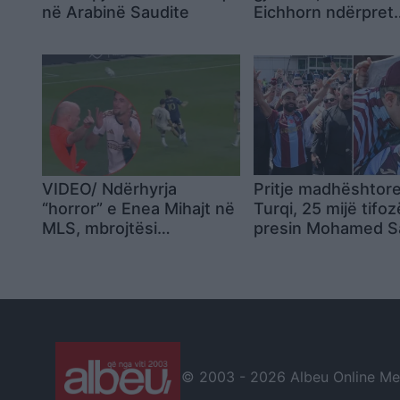
në Arabinë Saudite
Eichhorn ndërpret
përkohësisht karri
për arsye shëndet
VIDEO/ Ndërhyrja
Pritje madhështor
“horror” e Enea Mihajt në
Turqi, 25 mijë tifoz
MLS, mbrojtësi
presin Mohamed S
ndëshkohet me të kuq
te Trabzonspori
dhe gjobë
© 2003 -
2026 Albeu Online Medi