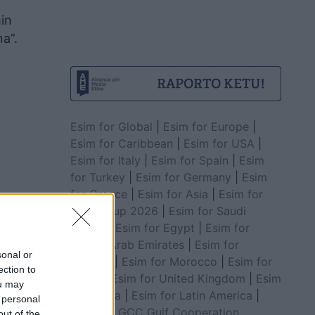
min
a”.
Esim for Global
|
Esim for Europe
|
Esim for Caribbean
|
Esim for USA
|
Esim for Italy
|
Esim for Spain
|
Esim
for Turkey
|
Esim for Germany
|
Esim
for Greece
|
Esim for Asia
|
Esim for
World Cup 2026
|
Esim for Saudi
Arabia
|
Esim for Egypt
|
Esim for
t e tij
United Arab Emirates
|
Esim for
sonal or
 10
Balkans
|
Esim for Morocco
|
Esim for
ection to
China
|
Esim for United Kingdom
|
Esim
ou may
for Africa
|
Esim for Latin America
|
 personal
Esim for GCC Gulf Cooperation
out of the