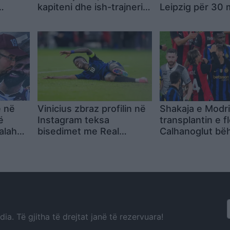
kapiteni dhe ish-trajneri i
Leipzig për 30 
erën
Sopotit ndahet nga jeta
euro
ësore
në moshën 56-vjeçare
e në
Vinicius zbraz profilin në
Shakaja e Modri
ë
Instagram teksa
transplantin e f
alahun
bisedimet me Real
Calhanoglut bëh
Madridin hyjnë në fazën
pas derbit
vendimtare
a. Të gjitha të drejtat janë të rezervuara!