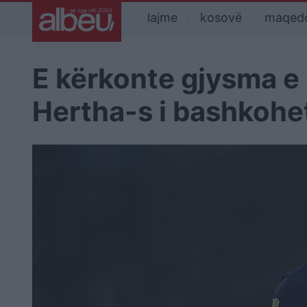
lajme
kosovë
maqed
E kërkonte gjysma e 
Hertha-s i bashkohe