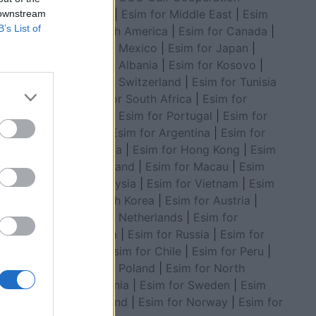
Council
|
Esim for Middle East
|
Esim
 downstream
B’s List of
for South America
|
Esim for Canada
|
rtha
Esim for Mexico
|
Esim for Japan
|
a nisur
Esim for Albania
|
Esim for Kosovo
|
it.
Esim for Switzerland
|
Esim for Tunisia
ë,
|
Esim for South Africa
|
Esim for
më me
Algeria
|
Esim for Portugal
|
Esim for
e u bë në
Brazil
|
Esim for Argentina
|
Esim for
 euro për
Colombia
|
Esim for Hong Kong
|
Esim
for Thailand
|
Esim for Macau
|
Esim
for Malaysia
|
Esim for Vietnam
|
Esim
for South Korea
|
Esim for Austria
|
Esim for Netherlands
|
Esim for
Australia
|
Esim for Russia
|
Esim for
India
|
Esim for Chile
|
Esim for Peru
|
Esim for Poland
|
Esim for North
Macedonia
|
Esim for Sweden
|
Esim
for Finland
|
Esim for Norway
|
Esim for