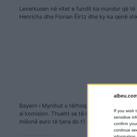
Leverkusen në vitet e fundit ka mundur që të k
Henrichs dhe Florian Ëirtz dhe ky ka qenë sh
albeu.com
Bayern i Mynihut u tërhoq nga gara për firmë
If you wish 
si komision. Thueht se të mbyllur këtë transf
sensitive in
milionë euro të tjera do t’i shkojnë familjes dh
confirm you
continue se
information 