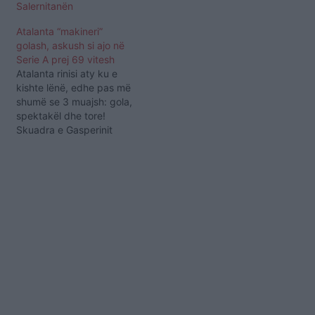
Salernitanën
skuadrën e Fiorentinës,
me rezultatin 2:1. Me dy
Atalanta “makineri”
golat e shënuara në atë
golash, askush si ajo në
ndeshje, Atalanta ka thyer
Serie A prej 69 vitesh
një rekord 60 vjeçar në
Atalanta rinisi aty ku e
Serie A. Atalanta është
kishte lënë, edhe pas më
skuadra…
shumë se 3 muajsh: gola,
spektakël dhe tore!
Skuadra e Gasperinit
duket sikur nuk ka
ndaluar kurrë, edhe gjatë
pandemisë. Plot 74 gola
të shënuar në 26 ndeshje
përfaqësojnë rezultatin
më të mirë të 20 ekipeve
të Serie A, por…