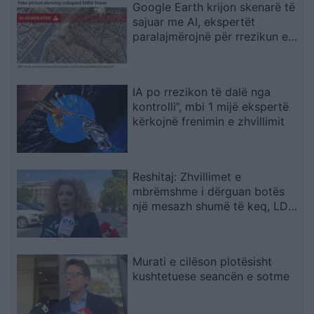
Google Earth krijon skenarë të
sajuar me AI, ekspertët
paralajmërojnë për rrezikun e
dezinformimit
IA po rrezikon të dalë nga
kontrolli”, mbi 1 mijë ekspertë
kërkojnë frenimin e zhvillimit
Reshitaj: Zhvillimet e
mbrëmshme i dërguan botës
një mesazh shumë të keq, LDK-
ja ishte e gatshme të
bashkëpunonte me LVV-në
Murati e cilëson plotësisht
kushtetuese seancën e sotme