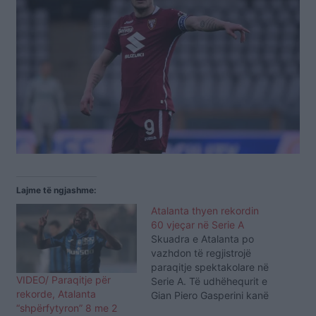
Lajme të ngjashme:
Atalanta thyen rekordin
60 vjeçar në Serie A
Skuadra e Atalanta po
vazhdon të regjistrojë
paraqitje spektakolare në
VIDEO/ Paraqitje për
Serie A. Të udhëhequrit e
rekorde, Atalanta
Gian Piero Gasperini kanë
“shpërfytyron” 8 me 2
arritur të mposhtin dje