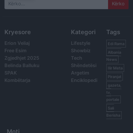
Search
Kryesore
Kategori
Tags
Erion Veliaj
Lifestyle
Edi Rama
Free Esim
Showbiz
Albania
Zgjedhjet 2025
Tech
News
Belinda Balluku
Shëndetësi
Ilir Meta
SPAK
Argetim
Piranjat
Kombëtarja
Enciklopedi
gazeta,
tv,
portale
Sali
Berisha
Moti