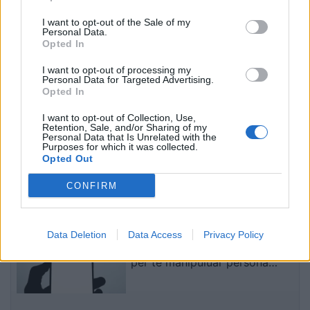
anësore të rrugës
“Kimisti” kolumbian do të
I want to opt-out of the Sale of my
vuajë 14 vite burg për
Personal Data.
laboratorin e Frakullës
Opted In
I want to opt-out of processing my
Personal Data for Targeted Advertising.
Opted In
I want to opt-out of Collection, Use,
Retention, Sale, and/or Sharing of my
Personal Data that Is Unrelated with the
Nxehtësia ekstreme dhe
Eric Wendt ambasadori i
Purposes for which it was collected.
zjarret po bëhen norma e
ardhshëm i SHBA-së në
Opted Out
re klimatike, bota
Shqipëri, ambasada: Do të
përballet me sinjale alarmi
përkrahë objektivat e
CONFIRM
Trump për NATO-n dhe
të fundit
sigurinë
Testet zbulojnë se modele të
Data Deletion
Data Access
Privacy Policy
IA-së krijuan identitete false
për të manipuluar persona
realë