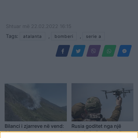
Shtuar
më
22.02.2022 16:15
Tags:
,
,
atalanta
bomberi
serie a
Bilanci i zjarreve në vend:
Rusia goditet nga një
23 vatra të raportuara, dy
sulm i gjerë me dronë