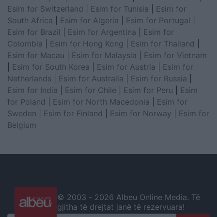
Esim for Switzerland
|
Esim for Tunisia
|
Esim for
South Africa
|
Esim for Algeria
|
Esim for Portugal
|
Esim for Brazil
|
Esim for Argentina
|
Esim for
Colombia
|
Esim for Hong Kong
|
Esim for Thailand
|
Esim for Macau
|
Esim for Malaysia
|
Esim for Vietnam
|
Esim for South Korea
|
Esim for Austria
|
Esim for
Netherlands
|
Esim for Australia
|
Esim for Russia
|
Esim for India
|
Esim for Chile
|
Esim for Peru
|
Esim
for Poland
|
Esim for North Macedonia
|
Esim for
Sweden
|
Esim for Finland
|
Esim for Norway
|
Esim for
Belgium
© 2003 -
2026 Albeu Online Media. Të
gjitha të drejtat janë të rezervuara!