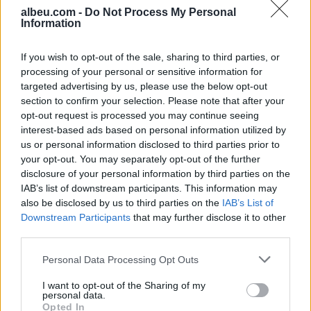
vijojnë të monitorohen
ukrainas, përfshihet nga
albeu.com -
Do Not Process My Personal
flakët rafineria dhe
Information
plagosen 5 persona
If you wish to opt-out of the sale, sharing to third parties, or
processing of your personal or sensitive information for
targeted advertising by us, please use the below opt-out
section to confirm your selection. Please note that after your
opt-out request is processed you may continue seeing
interest-based ads based on personal information utilized by
Je mysafir, kthehu në
Adelina Ismaili rikthehet
us or personal information disclosed to third parties prior to
Shqipëri”/ Gazetari grek
me projekt të ri/ Zbulon
your opt-out. You may separately opt-out of the further
me origjinë shqiptare
bashkëpunimin surprizë
disclosure of your personal information by third parties on the
përballet me sulm racist
me Gimbo-n
IAB’s list of downstream participants. This information may
pas paralajmërimit për
also be disclosed by us to third parties on the
IAB’s List of
rikthimin e ideologjisë së
Downstream Participants
that may further disclose it to other
Agimit të Artë
third parties.
Personal Data Processing Opt Outs
I want to opt-out of the Sharing of my
Aksident i rëndë në Papër,
GJKKO lë në qeli Samir
personal data.
makina godet trasenë
Rosales Rodriguez,
Opted In