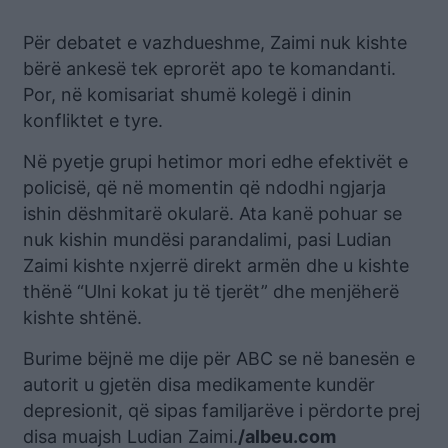
Për debatet e vazhdueshme, Zaimi nuk kishte
bërë ankesë tek eprorët apo te komandanti.
Por, në komisariat shumë kolegë i dinin
konfliktet e tyre.
Në pyetje grupi hetimor mori edhe efektivët e
policisë, që në momentin që ndodhi ngjarja
ishin dëshmitarë okularë. Ata kanë pohuar se
nuk kishin mundësi parandalimi, pasi Ludian
Zaimi kishte nxjerrë direkt armën dhe u kishte
thënë “Ulni kokat ju të tjerët” dhe menjëherë
kishte shtënë.
Burime bëjnë me dije për ABC se në banesën e
autorit u gjetën disa medikamente kundër
depresionit, që sipas familjarëve i përdorte prej
disa muajsh Ludian Zaimi.
/albeu.com