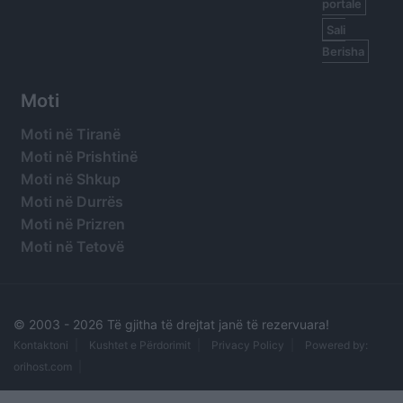
portale
Sali
Berisha
Moti
Moti në Tiranë
Moti në Prishtinë
Moti në Shkup
Moti në Durrës
Moti në Prizren
Moti në Tetovë
© 2003 -
2026 Të gjitha të drejtat janë të rezervuara!
Kontaktoni
Kushtet e Përdorimit
Privacy Policy
Powered by:
orihost.com