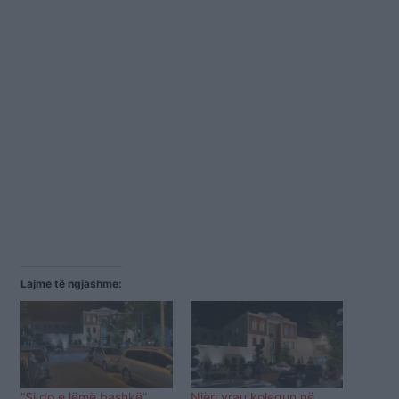
Lajme të ngjashme:
“Si do e lëmë bashkë”,
Njëri vrau kolegun në