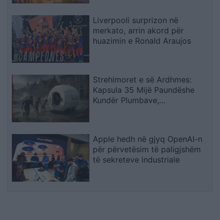
Liverpooli surprizon në
merkato, arrin akord për
huazimin e Ronald Araujos
Strehimoret e së Ardhmes:
Kapsula 35 Mijë Paundëshe
Kundër Plumbave,
Shpërthimeve dhe Fatkeqësive
Natyrore
Apple hedh në gjyq OpenAI-n
për përvetësim të paligjshëm
të sekreteve industriale