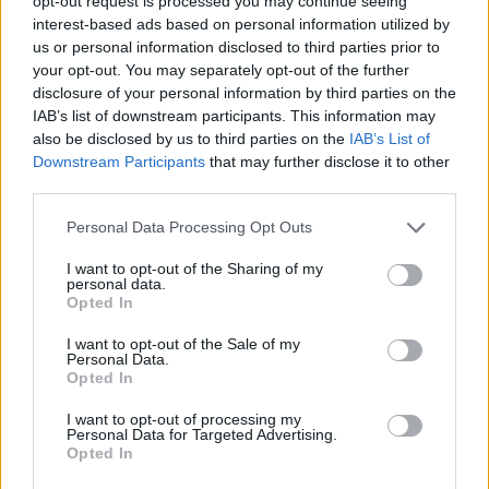
opt-out request is processed you may continue seeing
interest-based ads based on personal information utilized by
us or personal information disclosed to third parties prior to
your opt-out. You may separately opt-out of the further
disclosure of your personal information by third parties on the
SHBA planifikon paketë
Zelensky në Beograd për
IAB’s list of downstream participants. This information may
prej 1 miliard dollarësh për
takimin me Vuçiçin: Kievi
also be disclosed by us to third parties on the
IAB’s List of
Kolumbinë pas zgjedhjes
synon ta largojë Serbinë
Downstream Participants
that may further disclose it to other
së Abelardo de la
nga kampi rus
third parties.
Esprielës
Personal Data Processing Opt Outs
I want to opt-out of the Sharing of my
personal data.
Opted In
I want to opt-out of the Sale of my
Gramsh, tre zjarre nën
Video/ Kamioni e përplas
Personal Data.
kontroll pas ndërhyrjes në
dhe e tërheq zvarrë 12-
Opted In
terrene të vështira
vjeçarin që po kthehej nga
I want to opt-out of processing my
shkolla, i mituri shpëton
Personal Data for Targeted Advertising.
mrekullisht
Opted In