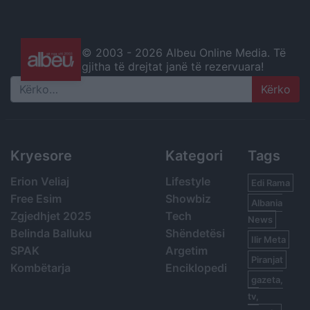
© 2003 -
2026 Albeu Online Media. Të
gjitha të drejtat janë të rezervuara!
Search
Kryesore
Kategori
Tags
Erion Veliaj
Lifestyle
Edi Rama
Free Esim
Showbiz
Albania
Zgjedhjet 2025
Tech
News
Belinda Balluku
Shëndetësi
Ilir Meta
SPAK
Argetim
Piranjat
Kombëtarja
Enciklopedi
gazeta,
tv,