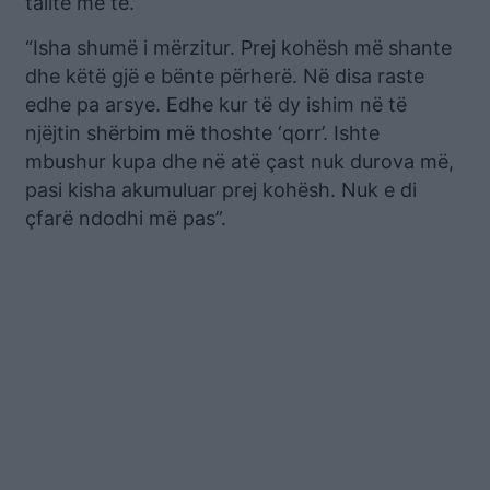
tallte me të.
“Isha shumë i mërzitur. Prej kohësh më shante
dhe këtë gjë e bënte përherë. Në disa raste
edhe pa arsye. Edhe kur të dy ishim në të
njëjtin shërbim më thoshte ‘qorr’. Ishte
mbushur kupa dhe në atë çast nuk durova më,
pasi kisha akumuluar prej kohësh. Nuk e di
çfarë ndodhi më pas”.