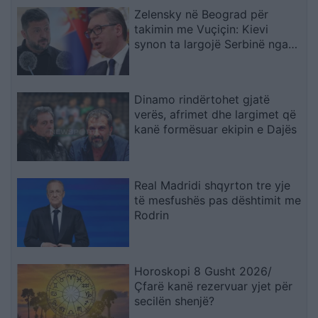
Zelensky në Beograd për
takimin me Vuçiçin: Kievi
synon ta largojë Serbinë nga
kampi rus
Dinamo rindërtohet gjatë
verës, afrimet dhe largimet që
kanë formësuar ekipin e Dajës
Real Madridi shqyrton tre yje
të mesfushës pas dështimit me
Rodrin
Horoskopi 8 Gusht 2026/
Çfarë kanë rezervuar yjet për
secilën shenjë?