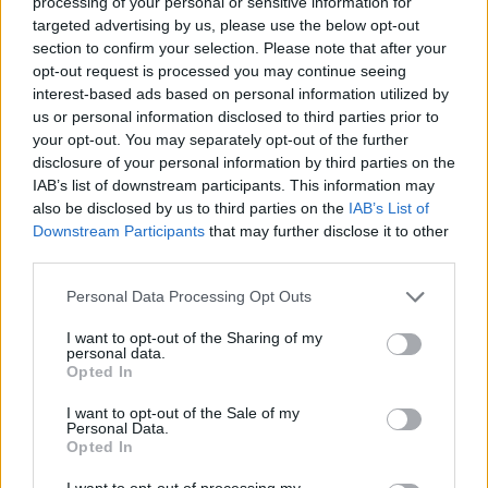
processing of your personal or sensitive information for
targeted advertising by us, please use the below opt-out
section to confirm your selection. Please note that after your
opt-out request is processed you may continue seeing
interest-based ads based on personal information utilized by
us or personal information disclosed to third parties prior to
Ekzekutimi i Gentjan
Ekzekutimi i Bejtjas në
your opt-out. You may separately opt-out of the further
Bejtjas, Gjykata lë në burg
oborrin e shtëpisë, Fushë
disclosure of your personal information by third parties on the
dy të arrestuarit
Kruja në “shtet rrethim”,
IAB’s list of downstream participants. This information may
kontrolle të befasishme
also be disclosed by us to third parties on the
IAB’s List of
në mjete të dyshimta
Downstream Participants
that may further disclose it to other
third parties.
Personal Data Processing Opt Outs
I want to opt-out of the Sharing of my
personal data.
Ekzekutimi i ish-policit
Opted In
Gentian Bejtja/ Si u vu në
pranga Flodian Plaku,
I want to opt-out of the Sale of my
dyshohet se kishin marrë
Personal Data.
tjetër porosi për vrasje…
Opted In
I want to opt-out of processing my