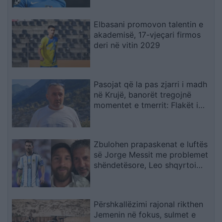
Elbasani promovon talentin e
akademisë, 17-vjeçari firmos
deri në vitin 2029
Pasojat që la pas zjarri i madh
në Krujë, banorët tregojnë
momentet e tmerrit: Flakët i
kemi mbajtur vetë nën kontroll,
zjarrfikësja fiku vetëm vatrat e
vogla (VIDEO)
Zbulohen prapaskenat e luftës
së Jorge Messit me problemet
shëndetësore, Leo shqyrtoi
largimin nga Botërori
Përshkallëzimi rajonal rikthen
Jemenin në fokus, sulmet e