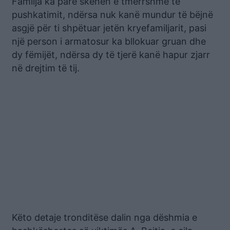
Familja ka parë skenën e tmerrshme të
pushkatimit, ndërsa nuk kanë mundur të bëjnë
asgjë për ti shpëtuar jetën kryefamiljarit, pasi
një person i armatosur ka bllokuar gruan dhe
dy fëmijët, ndërsa dy të tjerë kanë hapur zjarr
në drejtim të tij.
Këto detaje tronditëse dalin nga dëshmia e