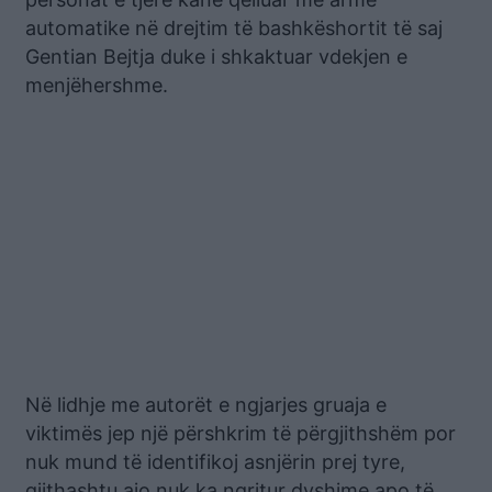
automatike në drejtim të bashkëshortit të saj
Gentian Bejtja duke i shkaktuar vdekjen e
menjëhershme.
Në lidhje me autorët e ngjarjes gruaja e
viktimës jep një përshkrim të përgjithshëm por
nuk mund të identifikoj asnjërin prej tyre,
gjithashtu ajo nuk ka ngritur dyshime apo të