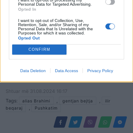
Personal Data for Targeted Advertising.
Opted In
I want to opt-out of Collection, Use,
Retention, Sale, and/or Sharing of my
Personal Data that Is Unrelated with the
Purposes for which it was collected.
Opted Out
CONFIRM
Data Deletion
Data Access
Privacy Policy
Shtuar
më
31.08.2024 16:17
Tags:
,
,
alias Brahimi
gentjan bejtja
ilir
,
beqaraj
Pushkatim