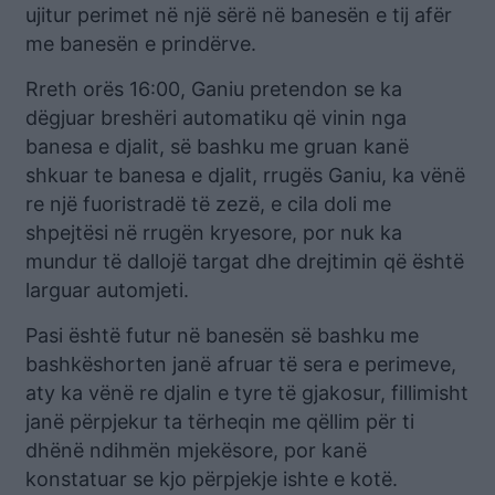
ujitur perimet në një sërë në banesën e tij afër
me banesën e prindërve.
Rreth orës 16:00, Ganiu pretendon se ka
dëgjuar breshëri automatiku që vinin nga
banesa e djalit, së bashku me gruan kanë
shkuar te banesa e djalit, rrugës Ganiu, ka vënë
re një fuoristradë të zezë, e cila doli me
shpejtësi në rrugën kryesore, por nuk ka
mundur të dallojë targat dhe drejtimin që është
larguar automjeti.
Pasi është futur në banesën së bashku me
bashkëshorten janë afruar të sera e perimeve,
aty ka vënë re djalin e tyre të gjakosur, fillimisht
janë përpjekur ta tërheqin me qëllim për ti
dhënë ndihmën mjekësore, por kanë
konstatuar se kjo përpjekje ishte e kotë.