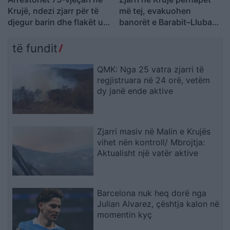
Krujë, ndezi zjarr për të
më tej, evakuohen
djegur barin dhe flakët u
banorët e Barabit–Lluban,
përhapën drejt malit
raportohen shpërthime
armatimesh
të fundit
QMK: Nga 25 vatra zjarri të
regjistruara në 24 orë, vetëm
dy janë ende aktive
Zjarri masiv në Malin e Krujës
vihet nën kontroll/ Mbrojtja:
Aktualisht një vatër aktive
Barcelona nuk heq dorë nga
Julian Alvarez, çështja kalon në
momentin kyç