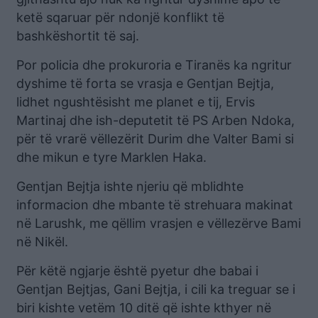
ketë sqaruar për ndonjë konflikt të
bashkëshortit të saj.
Por policia dhe prokuroria e Tiranës ka ngritur
dyshime të forta se vrasja e Gentjan Bejtja,
lidhet ngushtësisht me planet e tij, Ervis
Martinaj dhe ish-deputetit të PS Arben Ndoka,
për të vrarë vëllezërit Durim dhe Valter Bami si
dhe mikun e tyre Marklen Haka.
Gentjan Bejtja ishte njeriu që mblidhte
informacion dhe mbante të strehuara makinat
në Larushk, me qëllim vrasjen e vëllezërve Bami
në Nikël.
Për këtë ngjarje është pyetur dhe babai i
Gentjan Bejtjas, Gani Bejtja, i cili ka treguar se i
biri kishte vetëm 10 ditë që ishte kthyer në