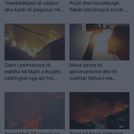
Trembëdhjetë të vdekur
Poçit dhe Hundëkuqit,
dhe katër të plagosur në
flakët kërcënojnë zonat e
përplasjen midis furgonit
banuara
dhe kamionit
Zjarri i përmasave të
Masa ajrore të
mëdha në Malin e Krujës,
qëndrueshme dhe të
ndërhyjnë nga ajri tre
nxehta/ Njihuni me
helikopterë dhe droni
parashikimin e motit 9
Bayraktar
Gusht 2026, ja qytetet ku
termometri do të shënojë
41 gradë
Arrestohet 73-vjeçari në
Zjarri në Krujë përhapet