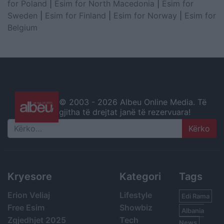
for Poland
|
Esim for North Macedonia
|
Esim for
Sweden
|
Esim for Finland
|
Esim for Norway
|
Esim for
Belgium
© 2003 -
2026 Albeu Online Media. Të
gjitha të drejtat janë të rezervuara!
Search
Kryesore
Kategori
Tags
Erion Veliaj
Lifestyle
Edi Rama
Free Esim
Showbiz
Albania
Zgjedhjet 2025
Tech
News