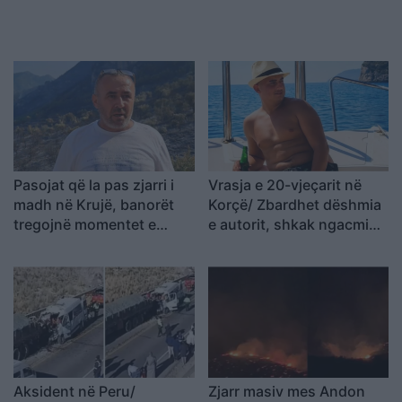
Pasojat që la pas zjarri i
Vrasja e 20-vjeçarit në
madh në Krujë, banorët
Korçë/ Zbardhet dëshmia
tregojnë momentet e
e autorit, shkak ngacmimi
tmerrit: Flakët i kemi
i të dashurës nga viktima
mbajtur vetë nën kontroll,
zjarrfikësja fiku vetëm
vatrat e vogla (VIDEO)
Aksident në Peru/
Zjarr masiv mes Andon