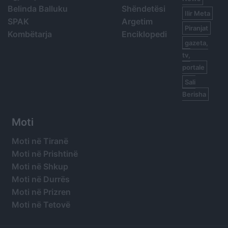
Belinda Balluku
Shëndetësi
Ilir Meta
SPAK
Argetim
Piranjat
Kombëtarja
Enciklopedi
gazeta,
tv,
portale
Sali
Berisha
Moti
Moti në Tiranë
Moti në Prishtinë
Moti në Shkup
Moti në Durrës
Moti në Prizren
Moti në Tetovë