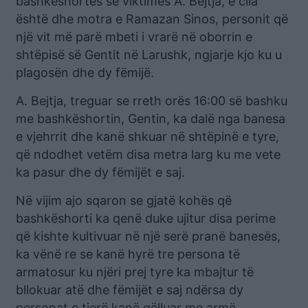
bashkëshortes së viktimës A. Bejtja, e cila
është dhe motra e Ramazan Sinos, personit që
një vit më parë mbeti i vrarë në oborrin e
shtëpisë së Gentit në Larushk, ngjarje kjo ku u
plagosën dhe dy fëmijë.
A. Bejtja, treguar se rreth orës 16:00 së bashku
me bashkëshortin, Gentin, ka dalë nga banesa
e vjehrrit dhe kanë shkuar në shtëpinë e tyre,
që ndodhet vetëm disa metra larg ku me vete
ka pasur dhe dy fëmijët e saj.
Në vijim ajo sqaron se gjatë kohës që
bashkëshorti ka qenë duke ujitur disa perime
që kishte kultivuar në një serë pranë banesës,
ka vënë re se kanë hyrë tre persona të
armatosur ku njëri prej tyre ka mbajtur të
bllokuar atë dhe fëmijët e saj ndërsa dy
personat e tjerë kanë qëlluar me armë