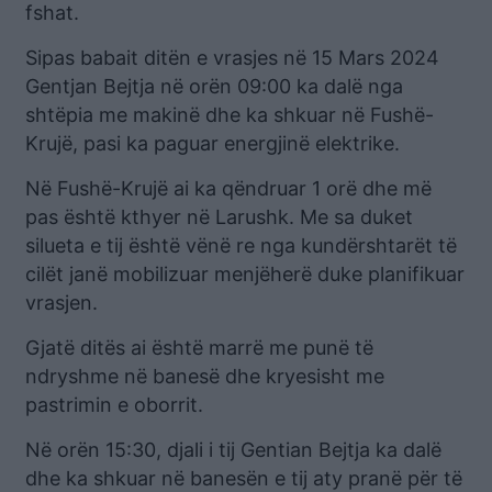
fshat.
Sipas babait ditën e vrasjes në 15 Mars 2024
Gentjan Bejtja në orën 09:00 ka dalë nga
shtëpia me makinë dhe ka shkuar në Fushë-
Krujë, pasi ka paguar energjinë elektrike.
Në Fushë-Krujë ai ka qëndruar 1 orë dhe më
pas është kthyer në Larushk. Me sa duket
silueta e tij është vënë re nga kundërshtarët të
cilët janë mobilizuar menjëherë duke planifikuar
vrasjen.
Gjatë ditës ai është marrë me punë të
ndryshme në banesë dhe kryesisht me
pastrimin e oborrit.
Në orën 15:30, djali i tij Gentian Bejtja ka dalë
dhe ka shkuar në banesën e tij aty pranë për të