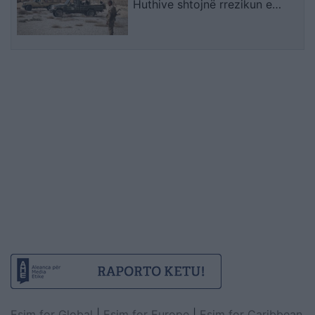
Huthive shtojnë rrezikun e
zgjerimit të luftës
Esim for Global
|
Esim for Europe
|
Esim for Caribbean