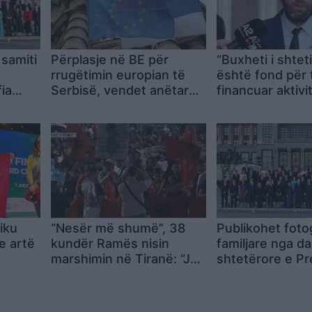
samiti
Përplasje në BE për
“Buxheti i shtet
rrugëtimin europian të
është fond për 
ia
Serbisë, vendet anëtare
financuar aktivi
 të
të ndara për hapjen e
private”. Bardhi
Kapitullit 3
anulohet koncer
West, qytetarët
bojkotuan
iku
“Nesër më shumë”, 38
Publikohet foto
e artë
kundër Ramës nisin
familjare nga da
marshimin në Tiranë: “Ju
shtetërore e Pr
TEM
erdhi fundi”
Erdogan me drej
NATO-s