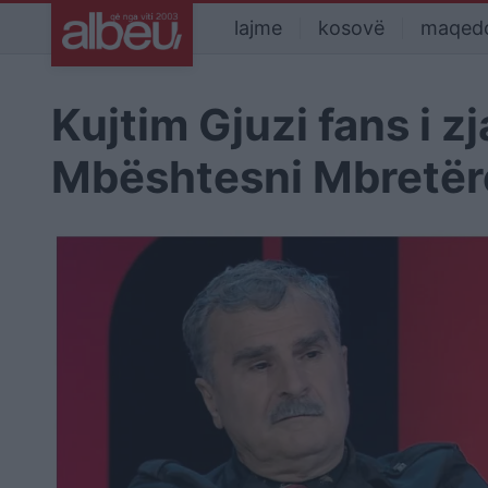
lajme
kosovë
maqed
Kujtim Gjuzi fans i zj
Mbështesni Mbretëre