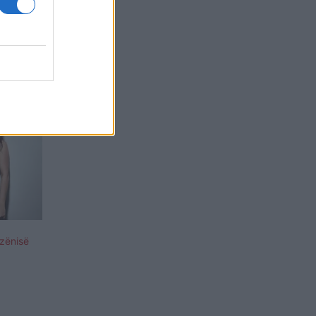
tzënisë