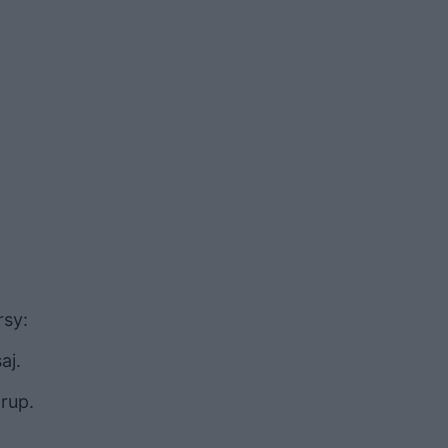
rsy:
aj.
rup.