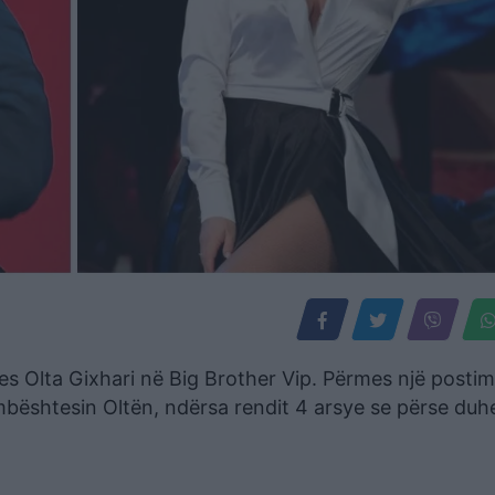
ores Olta Gixhari në Big Brother Vip. Përmes një postim
mbështesin Oltën, ndërsa rendit 4 arsye se përse duhe