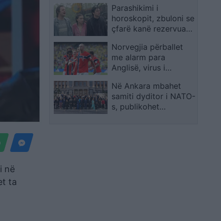
Parashikimi i
vendoset në
horoskopit, zbuloni se
vazhdime
çfarë kanë rezervuar
yjet për ju sot
Norvegjia përballet
me alarm para
Anglisë, virus i
panjohur godet
Në Ankara mbahet
kombëtaren
samiti dyditor i NATO-
s, publikohet
fotografia familjare e
liderëve të vendeve
anëtare
i në
t ta