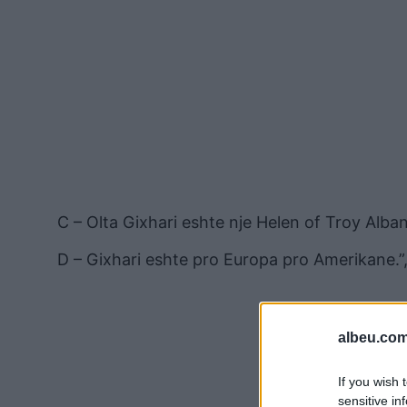
C – Olta Gixhari eshte nje Helen of Troy Alba
D – Gixhari eshte pro Europa pro Amerikane.”,
albeu.com
If you wish 
sensitive in