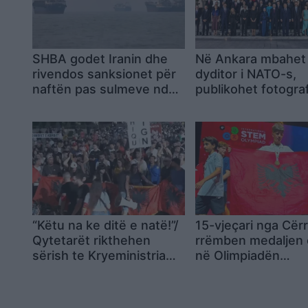
SHBA godet Iranin dhe
Në Ankara mbahet 
rivendos sanksionet për
dyditor i NATO-s,
naftën pas sulmeve ndaj
publikohet fotograf
anijeve tregtare
familjare e liderëve
vendeve anëtare
“Këtu na ke ditë e natë!”/
15-vjeçari nga Cërr
Qytetarët rikthehen
rrëmben medaljen 
sërish te Kryeministria
në Olimpiadën
pas marshimit kilometrik,
Ndërkombëtare S
paralajmërojnë Ramën:
Nesër do të jemi edhe