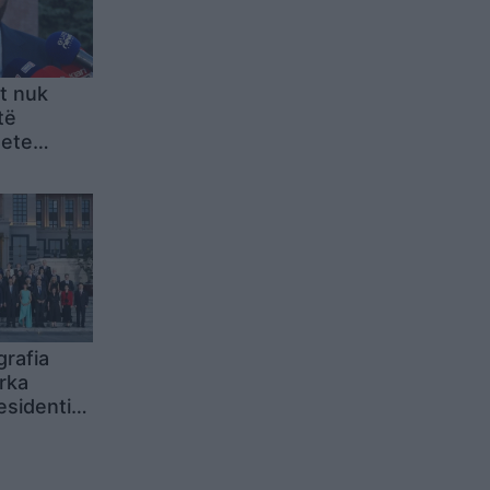
it nuk
të
tete
: Të
ti i Kanye
 e
grafia
rka
esidentit
tuesit e