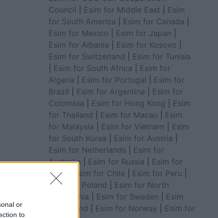
Council
|
Esim for Middle East
|
Esim
for South America
|
Esim for Canada
|
Esim for Mexico
|
Esim for Japan
|
Esim for Albania
|
Esim for Kosovo
|
Esim for Switzerland
|
Esim for Tunisia
|
Esim for South Africa
|
Esim for
Algeria
|
Esim for Portugal
|
Esim for
Brazil
|
Esim for Argentina
|
Esim for
Colombia
|
Esim for Hong Kong
|
Esim
for Thailand
|
Esim for Macau
|
Esim
for Malaysia
|
Esim for Vietnam
|
Esim
for South Korea
|
Esim for Austria
|
Esim for Netherlands
|
Esim for
Australia
|
Esim for Russia
|
Esim for
India
|
Esim for Chile
|
Esim for Peru
|
Esim for Poland
|
Esim for North
Macedonia
|
Esim for Sweden
|
Esim
sonal or
for Finland
|
Esim for Norway
|
Esim for
ection to