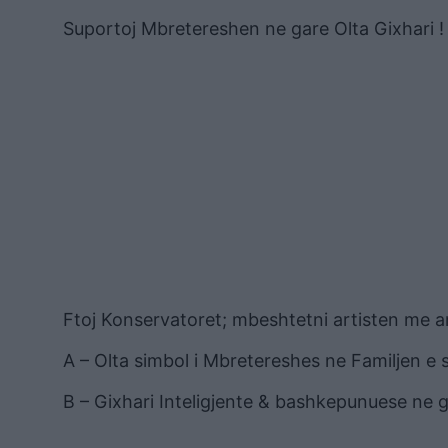
Suportoj Mbretereshen ne gare Olta Gixhari !
Ftoj Konservatoret; mbeshtetni artisten me a
A – Olta simbol i Mbretereshes ne Familjen e s
B – Gixhari Inteligjente & bashkepunuese ne g