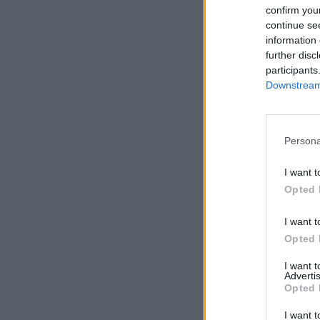
confirm you
continue se
information 
further disc
participants
Downstream 
Persona
I want t
Opted 
I want t
Opted 
I want 
Advertis
Opted 
I want t