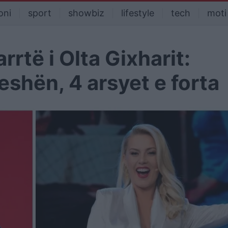
oni
sport
showbiz
lifestyle
tech
moti
arrtë i Olta Gixharit:
shën, 4 arsyet e forta