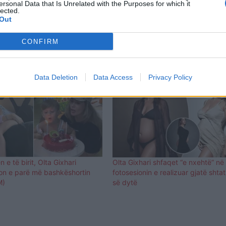
ersonal Data that Is Unrelated with the Purposes for which it
lected.
Out
CONFIRM
Data Deletion
Data Access
Privacy Policy
n e të birit, Olta Gixhari
Olta Gixhari shfaqet “e nxehtë” në
ton e parë më bashkëshortin
fotosesionin e realizuar gjatë shta
M)
së dytë