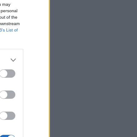
Belgium
ou may
 personal
out of the
 downstream
B’s List of