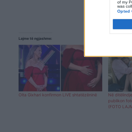
of my P
was col
Opted 
Lajme të ngjashme:
Olta Gixhari konfirmon LIVE shtatëzëninë
Në ditëlindje
publikon fo
(FOTO LAJ