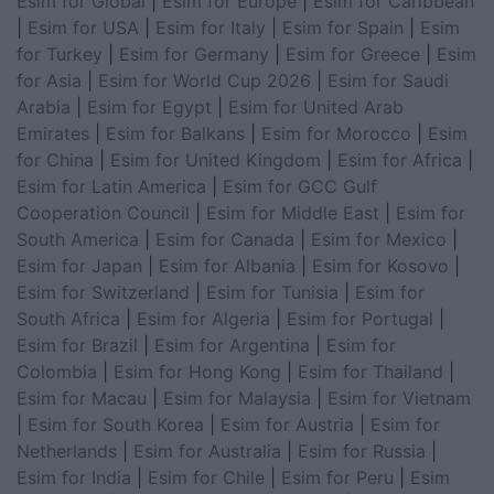
Esim for Global
|
Esim for Europe
|
Esim for Caribbean
|
Esim for USA
|
Esim for Italy
|
Esim for Spain
|
Esim
for Turkey
|
Esim for Germany
|
Esim for Greece
|
Esim
for Asia
|
Esim for World Cup 2026
|
Esim for Saudi
Arabia
|
Esim for Egypt
|
Esim for United Arab
Emirates
|
Esim for Balkans
|
Esim for Morocco
|
Esim
for China
|
Esim for United Kingdom
|
Esim for Africa
|
Esim for Latin America
|
Esim for GCC Gulf
Cooperation Council
|
Esim for Middle East
|
Esim for
South America
|
Esim for Canada
|
Esim for Mexico
|
Esim for Japan
|
Esim for Albania
|
Esim for Kosovo
|
Esim for Switzerland
|
Esim for Tunisia
|
Esim for
South Africa
|
Esim for Algeria
|
Esim for Portugal
|
Esim for Brazil
|
Esim for Argentina
|
Esim for
Colombia
|
Esim for Hong Kong
|
Esim for Thailand
|
Esim for Macau
|
Esim for Malaysia
|
Esim for Vietnam
|
Esim for South Korea
|
Esim for Austria
|
Esim for
Netherlands
|
Esim for Australia
|
Esim for Russia
|
Esim for India
|
Esim for Chile
|
Esim for Peru
|
Esim