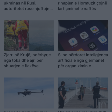
ukrainas në Rusi,
rihapjen e Hormuzit çojnë
autoritetet ruse njoftojnë
lart çmimet e naftës
për 456 mjete të rrëzuara
dhe dy viktima
Zjarri në Krujë, ndërhyrje
Si po përdoret inteligjenca
nga toka dhe ajri për
artificiale nga gjermanët
shuarjen e flakëve
për organizimin e
pushimeve