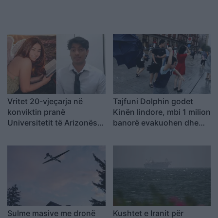
Vritet 20-vjeçarja në
Tajfuni Dolphin godet
konviktin pranë
Kinën lindore, mbi 1 milion
Universitetit të Arizonës, i
banorë evakuohen dhe
dyshuari kapet në Berlin
Shangai përmbytet
teksa përpiqej të largohej
drejt Indisë
Sulme masive me dronë
Kushtet e Iranit për