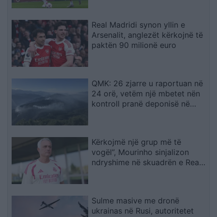
Real Madridi synon yllin e
Arsenalit, anglezët kërkojnë të
paktën 90 milionë euro
QMK: 26 zjarre u raportuan në
24 orë, vetëm një mbetet nën
kontroll pranë deponisë në
Kriva Pallankë
Kërkojmë një grup më të
vogël”, Mourinho sinjalizon
ndryshime në skuadrën e Real
Madridit
Sulme masive me dronë
ukrainas në Rusi, autoritetet