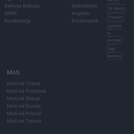
Belinda Balluku
Shëndetësi
Ilir Meta
SPAK
Argetim
Piranjat
Kombëtarja
Enciklopedi
gazeta,
tv,
portale
Sali
Berisha
Moti
Moti në Tiranë
Moti në Prishtinë
Moti në Shkup
Moti në Durrës
Moti në Prizren
Moti në Tetovë