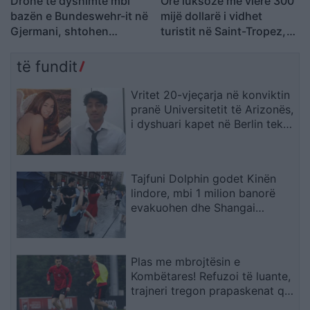
Dronë të dyshimtë mbi
Orë luksoze me vlerë 300
bazën e Bundeswehr-it në
mijë dollarë i vidhet
Gjermani, shtohen
turistit në Saint-Tropez,
dyshimet për një “sulm
arrestohen katër spanjollë
hibrid” rus
të fundit
Vritet 20-vjeçarja në konviktin
pranë Universitetit të Arizonës,
i dyshuari kapet në Berlin teksa
përpiqej të largohej drejt Indisë
Tajfuni Dolphin godet Kinën
lindore, mbi 1 milion banorë
evakuohen dhe Shangai
përmbytet
Plas me mbrojtësin e
Kombëtares! Refuzoi të luante,
trajneri tregon prapaskenat që
dërguan në vendimin drastik