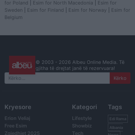
for Poland
|
Esim for North Macedonia
|
Esim for
Sweden
|
Esim for Finland
|
Esim for Norway
|
Esim for
Belgium
© 2003 -
2026 Albeu Online Media. Të
gjitha të drejtat janë të rezervuara!
Search
Kryesore
Kategori
Tags
Erion Veliaj
Lifestyle
Edi Rama
Free Esim
Showbiz
Albania
Zgjedhjet 2025
Tech
News