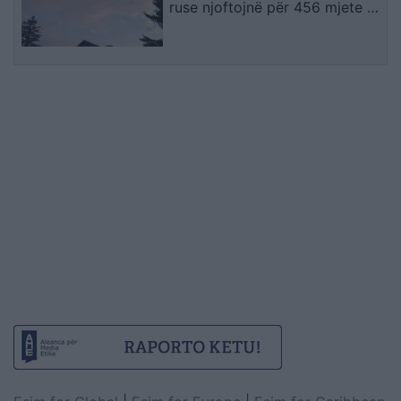
ruse njoftojnë për 456 mjete të
rrëzuara dhe dy viktima