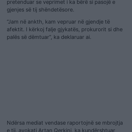
pretenduar se veprimet i ka bërë si pasojë e
gjenjes së tij shëndetësore.
“Jam në ankth, kam vepruar në gjendje të
afektit. I kërkoj falje gjykatës, prokurorit si dhe
palës së dëmtuar”, ka deklaruar ai.
Ndërsa mediat vendase raportojnë se mbrojtja
e tij, avokati Artan Qerkini, ka kundërshtuar