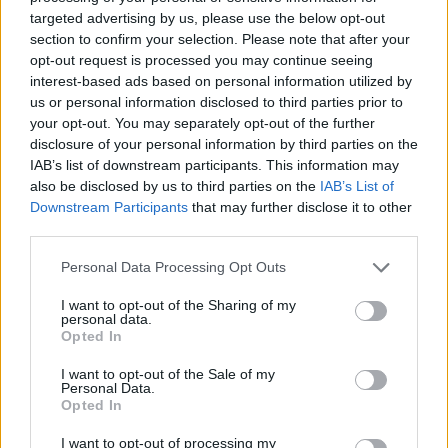
targeted advertising by us, please use the below opt-out
section to confirm your selection. Please note that after your
opt-out request is processed you may continue seeing
interest-based ads based on personal information utilized by
us or personal information disclosed to third parties prior to
your opt-out. You may separately opt-out of the further
disclosure of your personal information by third parties on the
IAB’s list of downstream participants. This information may
Pas dy vitesh në kërkim
Përfundon pas 4 orësh
also be disclosed by us to third parties on the
IAB’s List of
për dosjen e inceneratorit
protesta kundër klasës
Downstream Participants
that may further disclose it to other
të Tiranës, arrestohet
politike: “Nesër më
third parties.
Renardo Nallbani në
shumë!”
Personal Data Processing Opt Outs
Palasë
I want to opt-out of the Sharing of my
personal data.
Opted In
I want to opt-out of the Sale of my
Personal Data.
Opted In
Protestuesit vijojnë
Ditëve shumë të nxehta
marshimin pa u ndalur:
po u vjen fundi?
I want to opt-out of processing my