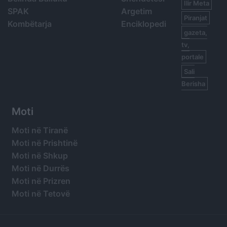
Ilir Meta
SPAK
Argetim
Piranjat
Kombëtarja
Enciklopedi
gazeta,
tv,
portale
Sali
Berisha
Moti
Moti në Tiranë
Moti në Prishtinë
Moti në Shkup
Moti në Durrës
Moti në Prizren
Moti në Tetovë