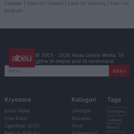
Sweden
|
Esim for Finland
|
Esim for Norway
|
Esim for
Belgium
© 2003 -
2026 Albeu Online Media. Të
gjitha të drejtat janë të rezervuara!
Search
Kryesore
Kategori
Tags
Erion Veliaj
Lifestyle
Edi Rama
Free Esim
Showbiz
Albania
Zgjedhjet 2025
Tech
News
Belinda Balluku
Shëndetësi