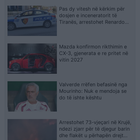
Pas dy vitesh në kërkim për
dosjen e inceneratorit të
Tiranës, arrestohet Renardo
Nallbani në Palasë
Mazda konfirmon rikthimin e
CX-3, gjenerata e re pritet në
vitin 2027
Valverde rrëfen befasinë nga
Mourinho: Nuk e mendoja se
do të ishte kështu
Arrestohet 73-vjeçari në Krujë,
ndezi zjarr për të djegur barin
dhe flakët u përhapën drejt