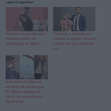
Lajme të ngjashme:
Ndodhet në paraburgim,
“Kontrata u vazhdua pa
Xheneta Fetahu në
vullnetin e Gjestit”/ Avokati
mbështetje të Gjestit
i artistit flet për arrestimin
e tij
Nuk është në dijeni se
ndodhet në paraburgim,
DJ Gimbo mendon se
Gjesti i ka çuar dron në
Big Brother