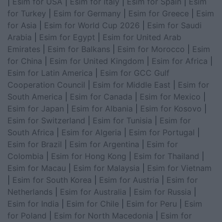
|
Esim for USA
|
Esim for Italy
|
Esim for Spain
|
Esim
for Turkey
|
Esim for Germany
|
Esim for Greece
|
Esim
for Asia
|
Esim for World Cup 2026
|
Esim for Saudi
Arabia
|
Esim for Egypt
|
Esim for United Arab
Emirates
|
Esim for Balkans
|
Esim for Morocco
|
Esim
for China
|
Esim for United Kingdom
|
Esim for Africa
|
Esim for Latin America
|
Esim for GCC Gulf
Cooperation Council
|
Esim for Middle East
|
Esim for
South America
|
Esim for Canada
|
Esim for Mexico
|
Esim for Japan
|
Esim for Albania
|
Esim for Kosovo
|
Esim for Switzerland
|
Esim for Tunisia
|
Esim for
South Africa
|
Esim for Algeria
|
Esim for Portugal
|
Esim for Brazil
|
Esim for Argentina
|
Esim for
Colombia
|
Esim for Hong Kong
|
Esim for Thailand
|
Esim for Macau
|
Esim for Malaysia
|
Esim for Vietnam
|
Esim for South Korea
|
Esim for Austria
|
Esim for
Netherlands
|
Esim for Australia
|
Esim for Russia
|
Esim for India
|
Esim for Chile
|
Esim for Peru
|
Esim
for Poland
|
Esim for North Macedonia
|
Esim for