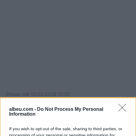
Shtuar
më
13.03.2026 17:35
Tags:
,
,
gjesti
GJYQ
Incidenti
albeu.com -
Do Not Process My Personal
Information
If you wish to opt-out of the sale, sharing to third parties, or
processing of your personal or sensitive information for