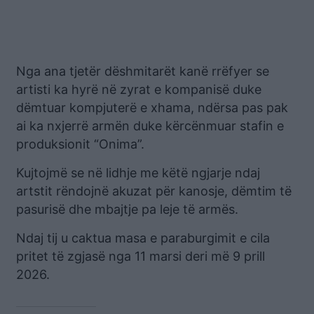
Nga ana tjetër dëshmitarët kanë rrëfyer se
artisti ka hyrë në zyrat e kompanisë duke
dëmtuar kompjuterë e xhama, ndërsa pas pak
ai ka nxjerrë armën duke kërcënmuar stafin e
produksionit “Onima”.
Kujtojmë se në lidhje me këtë ngjarje ndaj
artstit rëndojnë akuzat për kanosje, dëmtim të
pasurisë dhe mbajtje pa leje të armës.
Ndaj tij u caktua masa e paraburgimit e cila
pritet të zgjasë nga 11 marsi deri më 9 prill
2026.