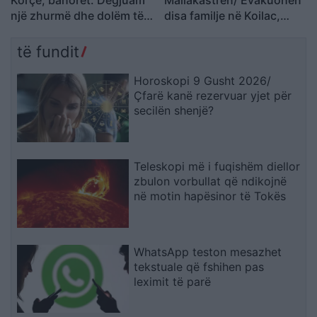
një zhurmë dhe dolëm të
disa familje në Koilac,
shihnim çfarë kishte
flakët afrohen pranë
ndodhur
banesave
të fundit
Horoskopi 9 Gusht 2026/
Çfarë kanë rezervuar yjet për
secilën shenjë?
Teleskopi më i fuqishëm diellor
zbulon vorbullat që ndikojnë
në motin hapësinor të Tokës
WhatsApp teston mesazhet
tekstuale që fshihen pas
leximit të parë