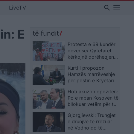
search
LiveTV
in: E
të fundit
Protesta e 69 kundër
qeverisë/ Qytetarët
kërkojnë dorëheqjen e
Ramës, nis
Kurti i propozon
grumbullimi në
Hamzës marrëveshje
sheshin “Skënderbej”:
për postin e Kryetarit
Fuqia qëndron te
të Kuvendit: PDK-së i
bashkimi
Hoti akuzon opozitën:
ofrohet një nga tri
Po e mban Kosovën të
pozitat e larta
bllokuar vetëm për ta
shtetërore
penguar Kurtin
Gjorgjievski: Trungjet
e drunjve të rrëzuar
në Vodno do të
shndërrohen në park