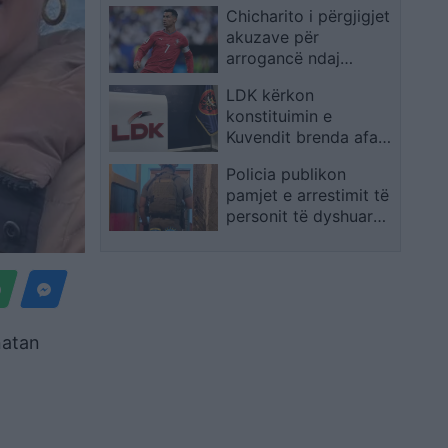
Chicharito i përgjigjet
motorik
akuzave për
arrogancë ndaj
Ronaldos me një
LDK kërkon
deklaratë të fortë
konstituimin e
Kuvendit brenda afatit
të vendosur nga
Policia publikon
Kushtetuesja
pamjet e arrestimit të
personit të dyshuar
për krime lufte
natan