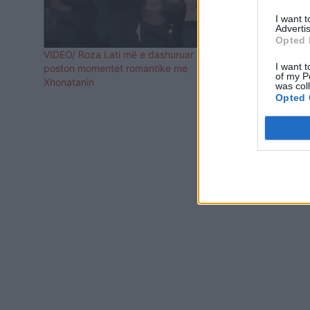
I want 
Advertis
Opted 
VIDEO/ Roza Lati më e dashuruar se kurrë,
Roza Lati i 
I want t
poston momentet romantike me
Islamin?
of my P
Xhonatanin
was col
Opted 