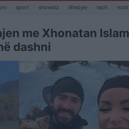
oni
sport
showbiz
lifestyle
tech
moti
dhjen me Xhonatan Islam
më dashni