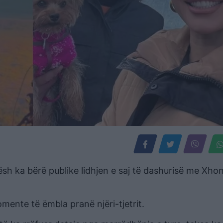
ësh ka bërë publike lidhjen e saj të dashurisë me Xho
mente të ëmbla pranë njëri-tjetrit.