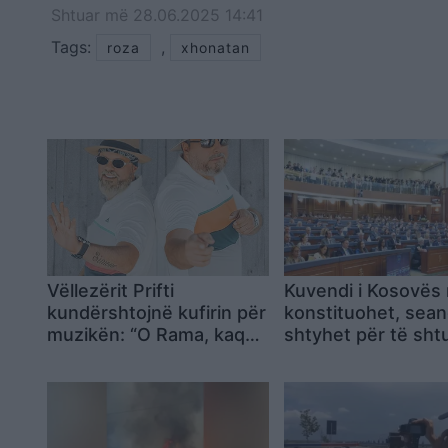
Shtuar
më
28.06.2025 14:41
Tags:
,
roza
xhonatan
Vëllezërit Prifti
Kuvendi i Kosovës
kundërshtojnë kufirin për
konstituohet, sea
muzikën: “O Rama, kaq
shtyhet për të sh
shumë do ta shpopullosh
vendin? Keq e më keq!”