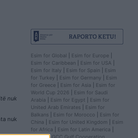
Esim for Global
|
Esim for Europe
|
Esim for Caribbean
|
Esim for USA
|
Esim for Italy
|
Esim for Spain
|
Esim
for Turkey
|
Esim for Germany
|
Esim
for Greece
|
Esim for Asia
|
Esim for
World Cup 2026
|
Esim for Saudi
itë nuk
Arabia
|
Esim for Egypt
|
Esim for
United Arab Emirates
|
Esim for
Balkans
|
Esim for Morocco
|
Esim for
ata nuk
China
|
Esim for United Kingdom
|
Esim
for Africa
|
Esim for Latin America
|
Esim for GCC Gulf Cooperation