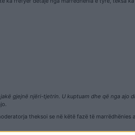
stë ka rrëfyer detaje nga marrëdhënia e tyre, teksa ka
jakë gjejnë njëri-tjetrin. U kuptuam dhe që nga ajo d
jo.
moderatorja theksoi se në këtë fazë të marrëdhënies 