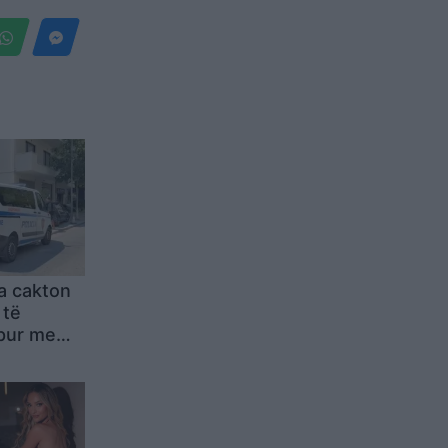
a cakton
 të
apur me
ë