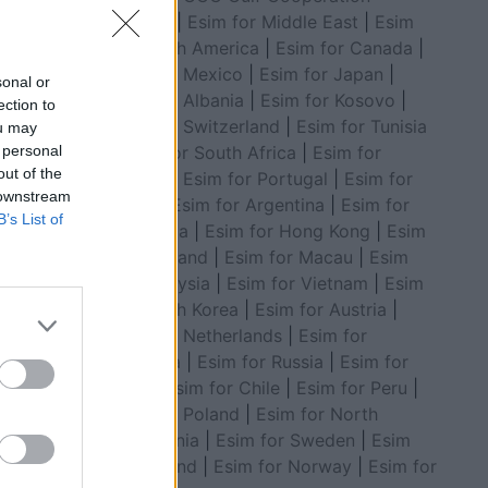
Council
|
Esim for Middle East
|
Esim
for South America
|
Esim for Canada
|
Esim for Mexico
|
Esim for Japan
|
sonal or
Esim for Albania
|
Esim for Kosovo
|
ection to
Esim for Switzerland
|
Esim for Tunisia
ou may
 personal
|
Esim for South Africa
|
Esim for
out of the
Algeria
|
Esim for Portugal
|
Esim for
 downstream
Brazil
|
Esim for Argentina
|
Esim for
B’s List of
Colombia
|
Esim for Hong Kong
|
Esim
for Thailand
|
Esim for Macau
|
Esim
for Malaysia
|
Esim for Vietnam
|
Esim
for South Korea
|
Esim for Austria
|
Esim for Netherlands
|
Esim for
Australia
|
Esim for Russia
|
Esim for
India
|
Esim for Chile
|
Esim for Peru
|
Esim for Poland
|
Esim for North
Macedonia
|
Esim for Sweden
|
Esim
for Finland
|
Esim for Norway
|
Esim for