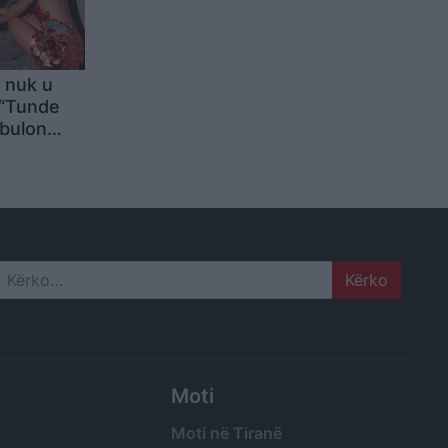
i nuk u
 “Tunde
zbulon
ncertet e
dhe
j
Search
Moti
Moti në Tiranë