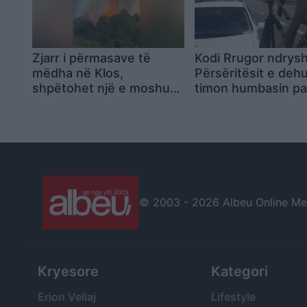
Zjarr i përmasave të
Kodi Rrugor ndrys
mëdha në Klos,
Përsëritësit e deh
shpëtohet një e moshuar
timon humbasin p
invalide dhe rrezikohet
përgjithmonë
kabina elektrike
© 2003 -
2026 Albeu Online Medi
Kryesore
Kategori
Erion Veliaj
Lifestyle