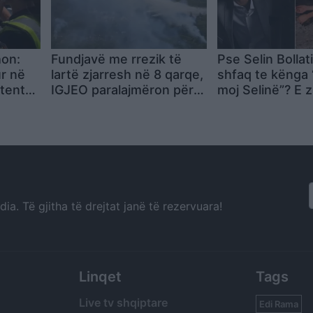
hon:
Fundjavë me rrezik të
Pse Selin Bollat
ur në
lartë zjarresh në 8 qarqe,
shfaq te kënga
atentën
IGJEO paralajmëron për
moj Selinë”? E 
temperatura deri në 39
Kristi Lamaj: Ko
gradë
mia në Europë 
angazhimet e sa
a. Të gjitha të drejtat janë të rezervuara!
Linqet
Tags
Live tv shqiptare
Edi Rama