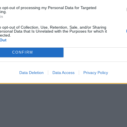
to opt-out of processing my Personal Data for Targeted
ing.
In
jep fund lidhjes me Xhonatan
Roza Lati poston foton e parë me 
o opt-out of Collection, Use, Retention, Sale, and/or Sharing
e saj, ish-banorin e ‘BBVA’
ersonal Data that Is Unrelated with the Purposes for which it
lected.
Out
CONFIRM
Data Deletion
Data Access
Privacy Policy