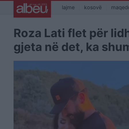
lajme
kosovë
maqed
Roza Lati flet për li
gjeta në det, ka shu