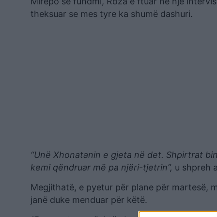
Mirëpo së fundmi, Roza e ftuar në një intervi
theksuar se mes tyre ka shumë dashuri.
“Unë Xhonatanin e gjeta në det. Shpirtrat bin
kemi qëndruar më pa njëri-tjetrin”,
u shpreh a
Megjithatë, e pyetur për plane për martesë, 
janë duke menduar për këtë.