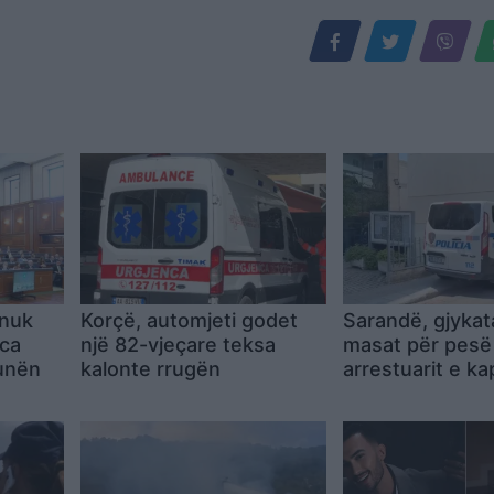
 nuk
Korçë, automjeti godet
Sarandë, gjykat
nca
një 82-vjeçare teksa
masat për pesë
tunën
kalonte rrugën
arrestuarit e k
armë në Gjasht