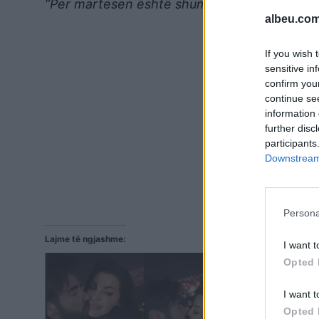
“Per martesen është shumë herët për të folu
albeu.com
If you wish 
sensitive in
confirm you
continue se
information 
further disc
participants
Downstream 
Persona
Lajme të ngjashme:
I want t
Opted 
I want t
Opted 