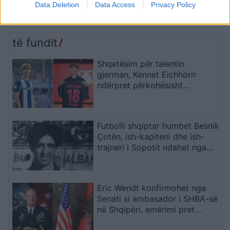
qytetari akuzon Ramën:
bllokuar”/ Këlliçi rendit
Data Deletion
Data Access
Privacy Policy
Shqipëria ka humbur
dështimet e Ramës: Kriza
drejtimin
po prek investimet,
Aeroportin e Vlorës do ta
të fundit
paguajnë taksapaguesit
Shqetësim për talentin
gjerman, Kennet Eichhorn
ndërpret përkohësisht
karrierën për arsye
shëndetësore
Futbolli shqiptar humbet Besnik
Çotën, ish-kapiteni dhe ish-
trajneri i Sopotit ndahet nga
jeta në moshën 56-vjeçare
Eric Wendt konfirmohet nga
Senati si ambasador i SHBA-së
në Shqipëri, emërimi pret
firmën e Trump