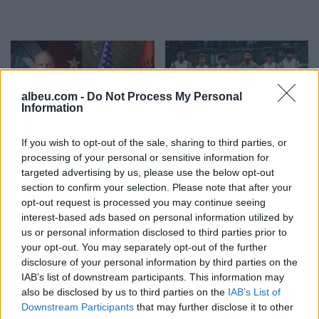
albeu.com -
Do Not Process My Personal
Information
Eric Wendt konfirmohet
Futbolli librazhdas në zi,
If you wish to opt-out of the sale, sharing to third parties, or
nga Senati si ambasador i
ndahet nga jeta Besnik
processing of your personal or sensitive information for
SHBA-së në Shqipëri,
Çota, ish-kapiten dhe ish-
targeted advertising by us, please use the below opt-out
emërimi pret firmën e
trajner i Sopotit
section to confirm your selection. Please note that after your
Trump
opt-out request is processed you may continue seeing
interest-based ads based on personal information utilized by
us or personal information disclosed to third parties prior to
your opt-out. You may separately opt-out of the further
disclosure of your personal information by third parties on the
IAB’s list of downstream participants. This information may
also be disclosed by us to third parties on the
IAB’s List of
Flakët përhapen me
Pedagogët në shërbim të
Downstream Participants
that may further disclose it to other
shpejtësi në Pocest të
regjimit! Apeli i aktivistes