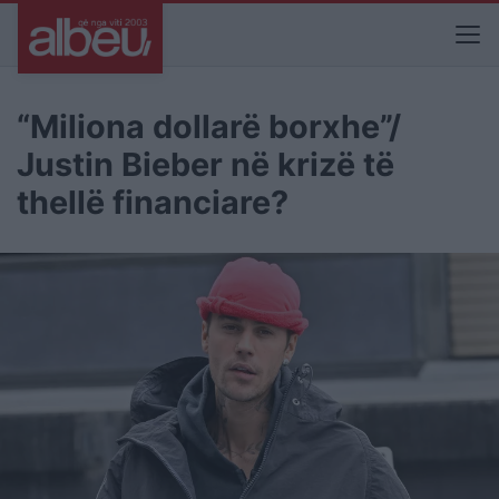
“Miliona dollarë borxhe”/
Justin Bieber në krizë të
thellë financiare?