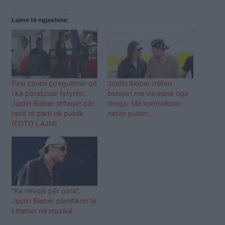
Lajme të ngjashme:
Pasi zbuloi çrregullimin që
Justin Bieber rrëfen
i ka paralizuar fytyrën,
betejen me varësinë nga
Justin Bieber shfaqet për
droga: Më kontrollonin
herë të parë në publik
natën pulsin…
(FOTO LAJM)
“Ka nevojë për para”,
Justin Bieber planifikon të
kthehet në muzikë