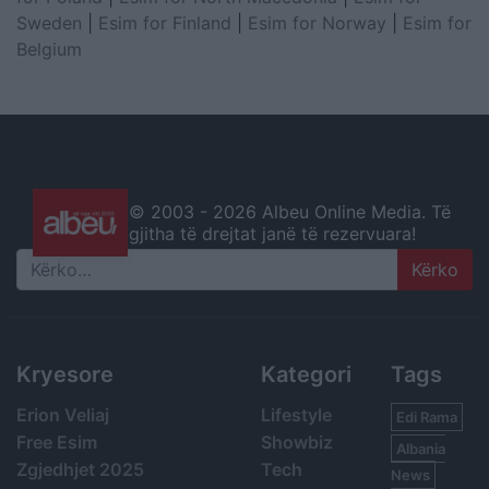
Sweden
|
Esim for Finland
|
Esim for Norway
|
Esim for
Belgium
© 2003 -
2026 Albeu Online Media. Të
gjitha të drejtat janë të rezervuara!
Search
Kryesore
Kategori
Tags
Erion Veliaj
Lifestyle
Edi Rama
Free Esim
Showbiz
Albania
Zgjedhjet 2025
Tech
News