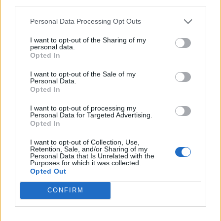
third parties.
Dibrës, disa banesa në
nga protesta: Të
rrezik
bashkohemi për
Personal Data Processing Opt Outs
Shqipërinë që meritojmë
I want to opt-out of the Sharing of my
personal data.
Opted In
I want to opt-out of the Sale of my
Personal Data.
Opted In
VIDEO/Me këtë gol, a ia
Ronela Hajati ‘shpërthen’
I want to opt-out of processing my
rrezikon Talisca vendin në
ndaj komenteve negative:
Personal Data for Targeted Advertising.
sulm Vedat Muriqit?!
Të vjen turp t’i lexosh, jo
Opted In
më t’i shkruash
I want to opt-out of Collection, Use,
Retention, Sale, and/or Sharing of my
Personal Data that Is Unrelated with the
Purposes for which it was collected.
Opted Out
CONFIRM
Dita e 67-të e protestës,
“Projekti i Durrësit është