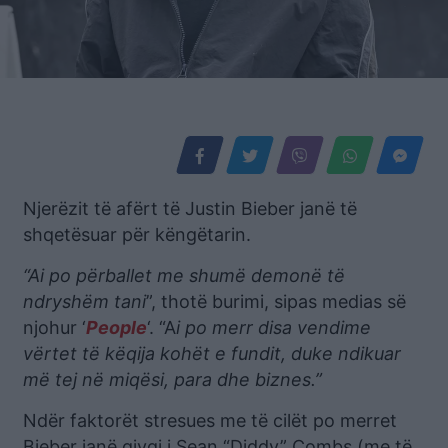
Njerëzit të afërt të Justin Bieber janë të
shqetësuar për këngëtarin.
“Ai po përballet me shumë demonë të
ndryshëm tani
”, thotë burimi, sipas medias së
njohur ‘
People
‘. “A
i po merr disa vendime
vërtet të këqija kohët e fundit, duke ndikuar
më tej në miqësi, para dhe biznes.”
Ndër faktorët stresues me të cilët po merret
Bieber janë gjyqi i Sean “Diddy” Combs (me të