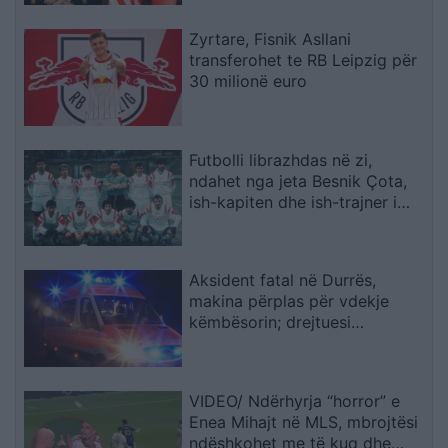
Zyrtare, Fisnik Asllani
transferohet te RB Leipzig për
30 milionë euro
Futbolli librazhdas në zi,
ndahet nga jeta Besnik Çota,
ish-kapiten dhe ish-trajner i
Sopotit
Aksident fatal në Durrës,
makina përplas për vdekje
këmbësorin; drejtuesi
shoqërohet në polici
VIDEO/ Ndërhyrja “horror” e
Enea Mihajt në MLS, mbrojtësi
ndëshkohet me të kuq dhe