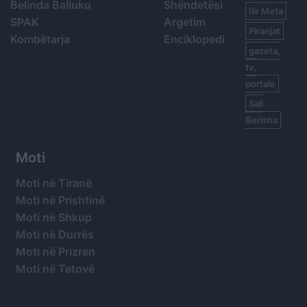
Belinda Balluku
Shëndetësi
Ilir Meta
SPAK
Argetim
Piranjat
Kombëtarja
Enciklopedi
gazeta,
tv,
portale
Sali
Berisha
Moti
Moti në Tiranë
Moti në Prishtinë
Moti në Shkup
Moti në Durrës
Moti në Prizren
Moti në Tetovë