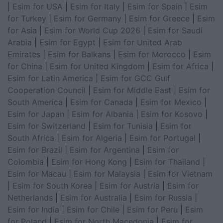
|
Esim for USA
|
Esim for Italy
|
Esim for Spain
|
Esim
for Turkey
|
Esim for Germany
|
Esim for Greece
|
Esim
for Asia
|
Esim for World Cup 2026
|
Esim for Saudi
Arabia
|
Esim for Egypt
|
Esim for United Arab
Emirates
|
Esim for Balkans
|
Esim for Morocco
|
Esim
for China
|
Esim for United Kingdom
|
Esim for Africa
|
Esim for Latin America
|
Esim for GCC Gulf
Cooperation Council
|
Esim for Middle East
|
Esim for
South America
|
Esim for Canada
|
Esim for Mexico
|
Esim for Japan
|
Esim for Albania
|
Esim for Kosovo
|
Esim for Switzerland
|
Esim for Tunisia
|
Esim for
South Africa
|
Esim for Algeria
|
Esim for Portugal
|
Esim for Brazil
|
Esim for Argentina
|
Esim for
Colombia
|
Esim for Hong Kong
|
Esim for Thailand
|
Esim for Macau
|
Esim for Malaysia
|
Esim for Vietnam
|
Esim for South Korea
|
Esim for Austria
|
Esim for
Netherlands
|
Esim for Australia
|
Esim for Russia
|
Esim for India
|
Esim for Chile
|
Esim for Peru
|
Esim
for Poland
|
Esim for North Macedonia
|
Esim for