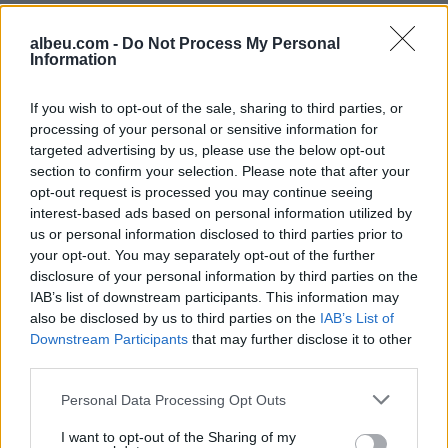
albeu.com -
Do Not Process My Personal
Information
If you wish to opt-out of the sale, sharing to third parties, or
Shtuar
më
17.02.2022 09:37
processing of your personal or sensitive information for
Tags:
,
,
,
big brother
donaldi
fituesi
ish
targeted advertising by us, please use the below opt-out
,
kunati
Jonida Maliqi
section to confirm your selection. Please note that after your
opt-out request is processed you may continue seeing
interest-based ads based on personal information utilized by
us or personal information disclosed to third parties prior to
your opt-out. You may separately opt-out of the further
disclosure of your personal information by third parties on the
IAB’s list of downstream participants. This information may
also be disclosed by us to third parties on the
IAB’s List of
Downstream Participants
that may further disclose it to other
third parties.
Personal Data Processing Opt Outs
I want to opt-out of the Sharing of my