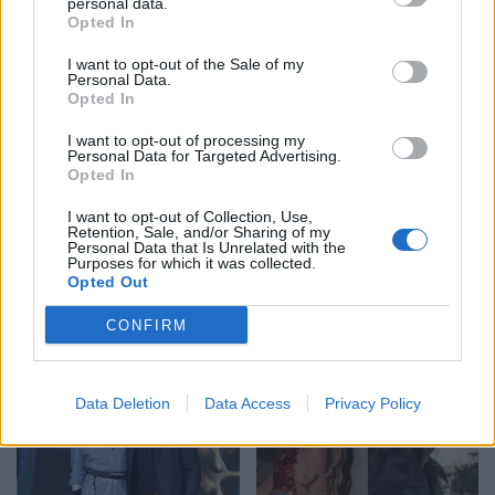
personal data.
Vëllezërit Prifti
Pse Selin Bollati nuk u
Opted In
kundërshtojnë kufirin për
shfaq te kënga “Tunde
muzikën: “O Rama, kaq
moj Selinë”? E zbulon
I want to opt-out of the Sale of my
Personal Data.
shumë do ta shpopullosh
Kristi Lamaj: Koncertet e
Opted In
vendin? Keq e më keq!”
mia në Europë dhe
angazhimet e saj
I want to opt-out of processing my
Personal Data for Targeted Advertising.
Opted In
I want to opt-out of Collection, Use,
Retention, Sale, and/or Sharing of my
Personal Data that Is Unrelated with the
Purposes for which it was collected.
Rriten vizitat në Pediatrinë
Ariana Grande thyen
Opted Out
e Vlorës, deri në 80 raste
heshtjen pas njoftimit për
në ditë nga virozat dhe
shkëputje nga skena:
CONFIRM
alergjitë
Vendimi ishte i
paramenduar, jo i
momentit
Data Deletion
Data Access
Privacy Policy