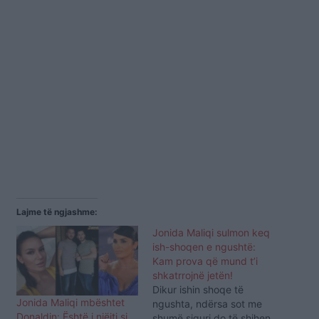
Lajme të ngjashme:
Jonida Maliqi sulmon keq
ish-shoqen e ngushtë:
Kam prova që mund t’i
shkatrrojnë jetën!
Dikur ishin shoqe të
Jonida Maliqi mbështet
ngushta, ndërsa sot me
Donaldin: Është i njëjti si
shumë siguri do të shihen