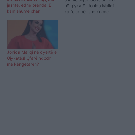
jashtë, edhe brenda! E
në gjykatë. Jonida Maliqi
kam shumë xhan
ka folur për sherrin me
blogeren Alba Danja duke
paralajmëruar se e pret
gjykata pasi të mbarojë
pandemia. Këngëtarja
ishte e ftuar në emisionin
"Pop culture" kur ndër
Jonida Maliqi në dyertë e
tjerash ka folur edhe për…
Gjykatës! Çfarë ndodhi
me këngëtaren?