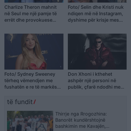
Charlize Theron mahnit
Foto/ Selin dhe Kristi nuk
në Seul me një pamje të
ndiqen më në Instagram,
errët dhe provokuese
dyshime për krisje mes
gjatë promovimit të filmit
fitueses së Big Brother
“The Odyssey
VIP 5 dhe ish-banorit
Foto/ Sydney Sweeney
Don Xhoni i kthehet
tërheq vëmendjen me
ashpër një personi në
fushatën e re të markës
publik, çfarë ndodhi me
së saj
reperin?
të fundit
Thirrje nga Rrogozhina:
Banorët kundërshtojnë
bashkimin me Kavajën,