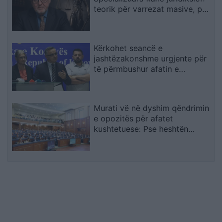
teorik për varrezat masive, por
drejtësia duhet të vijë nga
gjykatat e Kosovës
Kërkohet seancë e
jashtëzakonshme urgjente për
të përmbushur afatin e
konstituimit të Kuvendit
Murati vë në dyshim qëndrimin
e opozitës për afatet
kushtetuese: Pse heshtën
atëherë e flasin tani?