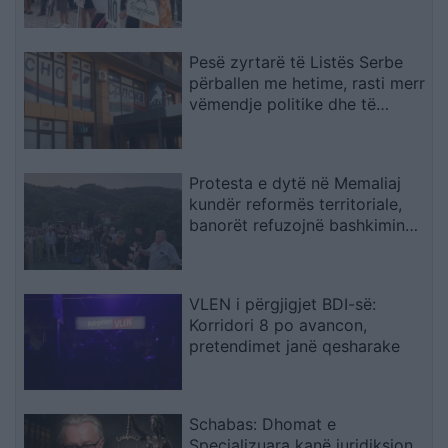
kërkojnë ruajtjen e bashkisë së
tyre
Pesë zyrtarë të Listës Serbe
përballen me hetime, rasti merr
vëmendje politike dhe të
sigurisë
Protesta e dytë në Memaliaj
kundër reformës territoriale,
banorët refuzojnë bashkimin
me Tepelenën
VLEN i përgjigjet BDI-së:
Korridori 8 po avancon,
pretendimet janë qesharake
Schabas: Dhomat e
Specializuara kanë juridiksion