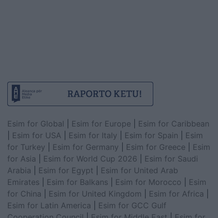
Esim for Global
|
Esim for Europe
|
Esim for Caribbean
|
Esim for USA
|
Esim for Italy
|
Esim for Spain
|
Esim
for Turkey
|
Esim for Germany
|
Esim for Greece
|
Esim
for Asia
|
Esim for World Cup 2026
|
Esim for Saudi
Arabia
|
Esim for Egypt
|
Esim for United Arab
Emirates
|
Esim for Balkans
|
Esim for Morocco
|
Esim
for China
|
Esim for United Kingdom
|
Esim for Africa
|
Esim for Latin America
|
Esim for GCC Gulf
Cooperation Council
|
Esim for Middle East
|
Esim for