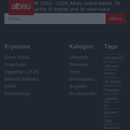
© 2003 -
2026 Albeu Online Media. Të
gjitha të drejtat janë të rezervuara!
Search
Kryesore
Kategori
Tags
Erion Veliaj
Lifestyle
Edi Rama
Free Esim
Showbiz
Albania
Zgjedhjet 2025
Tech
News
Belinda Balluku
Shëndetësi
Ilir Meta
SPAK
Argetim
Piranjat
Kombëtarja
Enciklopedi
gazeta,
tv,
portale
Sali
Berisha