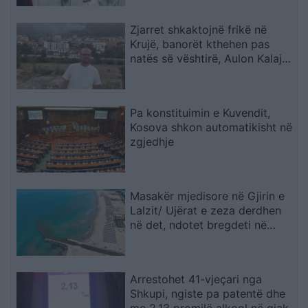
Zjarret shkaktojnë frikë në
Krujë, banorët kthehen pas
natës së vështirë, Aulon Kalaja:
Banesat u shpëtuan
Pa konstituimin e Kuvendit,
Kosova shkon automatikisht në
zgjedhje
Masakër mjedisore në Gjirin e
Lalzit/ Ujërat e zeza derdhen
në det, ndotet bregdeti në
kulmin e sezonit
Arrestohet 41-vjeçari nga
Shkupi, ngiste pa patentë dhe
me 2,13 promilë alkool në gjak