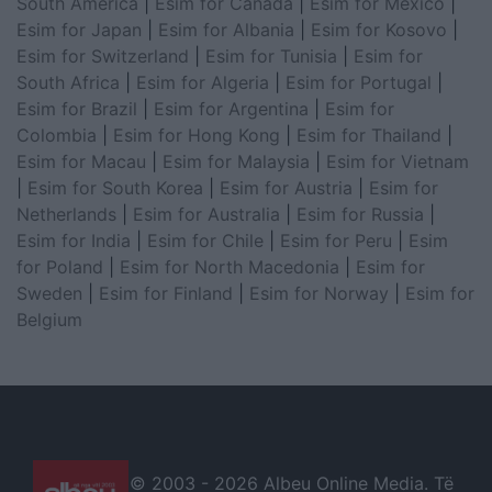
South America
|
Esim for Canada
|
Esim for Mexico
|
Esim for Japan
|
Esim for Albania
|
Esim for Kosovo
|
Esim for Switzerland
|
Esim for Tunisia
|
Esim for
South Africa
|
Esim for Algeria
|
Esim for Portugal
|
Esim for Brazil
|
Esim for Argentina
|
Esim for
Colombia
|
Esim for Hong Kong
|
Esim for Thailand
|
Esim for Macau
|
Esim for Malaysia
|
Esim for Vietnam
|
Esim for South Korea
|
Esim for Austria
|
Esim for
Netherlands
|
Esim for Australia
|
Esim for Russia
|
Esim for India
|
Esim for Chile
|
Esim for Peru
|
Esim
for Poland
|
Esim for North Macedonia
|
Esim for
Sweden
|
Esim for Finland
|
Esim for Norway
|
Esim for
Belgium
© 2003 -
2026 Albeu Online Media. Të