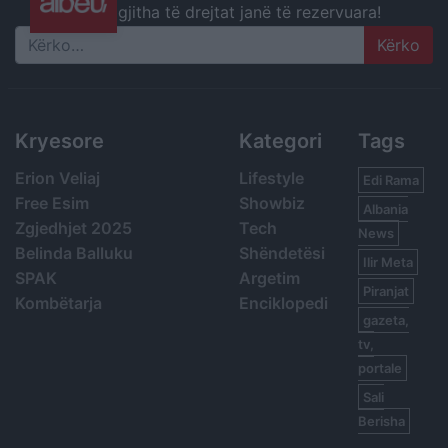
gjitha të drejtat janë të rezervuara!
Search
Kryesore
Kategori
Tags
Erion Veliaj
Lifestyle
Edi Rama
Free Esim
Showbiz
Albania
Zgjedhjet 2025
Tech
News
Belinda Balluku
Shëndetësi
Ilir Meta
SPAK
Argetim
Piranjat
Kombëtarja
Enciklopedi
gazeta,
tv,
portale
Sali
Berisha