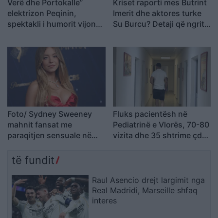
Verë dhe Portokalle”
Kriset raporti mes Butrint
elektrizon Peqinin,
Imerit dhe aktores turke
spektakli i humorit vijon
Su Burcu? Detaji që ngriti
turneun drejt Kavajës
dyshimet
Foto/ Sydney Sweeney
Fluks pacientësh në
mahnit fansat me
Pediatrinë e Vlorës, 70-80
paraqitjen sensuale në
vizita dhe 35 shtrime çdo
setin e ri
ditë
të fundit
Raul Asencio drejt largimit nga
Real Madridi, Marseille shfaq
interes