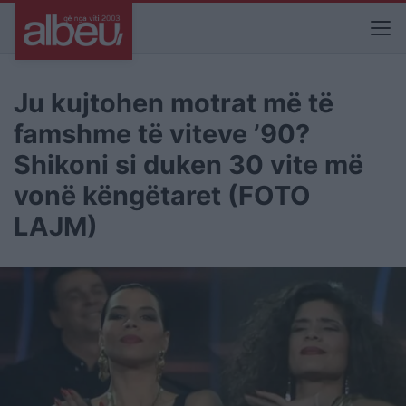
Ju kujtohen motrat më të
famshme të viteve ’90?
Shikoni si duken 30 vite më
vonë këngëtaret (FOTO
LAJM)