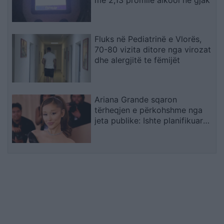
Fluks në Pediatrinë e Vlorës,
70-80 vizita ditore nga virozat
dhe alergjitë te fëmijët
Ariana Grande sqaron
tërheqjen e përkohshme nga
jeta publike: Ishte planifikuar
prej kohësh, jo një vendim
impulsiv