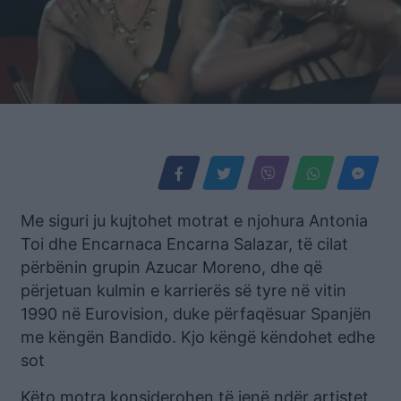
Me siguri ju kujtohet motrat e njohura Antonia
Toi dhe Encarnaca Encarna Salazar, të cilat
përbënin grupin Azucar Moreno, dhe që
përjetuan kulmin e karrierës së tyre në vitin
1990 në Eurovision, duke përfaqësuar Spanjën
me këngën Bandido. Kjo këngë këndohet edhe
sot
Këto motra konsiderohen të jenë ndër artistet