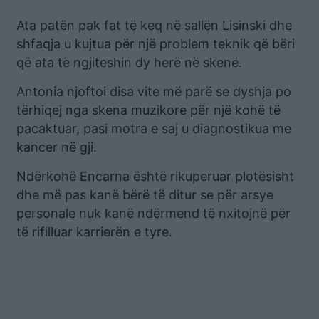
Ata patën pak fat të keq në sallën Lisinski dhe
shfaqja u kujtua për një problem teknik që bëri
që ata të ngjiteshin dy herë në skenë.
Antonia njoftoi disa vite më parë se dyshja po
tërhiqej nga skena muzikore për një kohë të
pacaktuar, pasi motra e saj u diagnostikua me
kancer në gji.
Ndërkohë Encarna është rikuperuar plotësisht
dhe më pas kanë bërë të ditur se për arsye
personale nuk kanë ndërmend të nxitojnë për
të rifilluar karrierën e tyre.