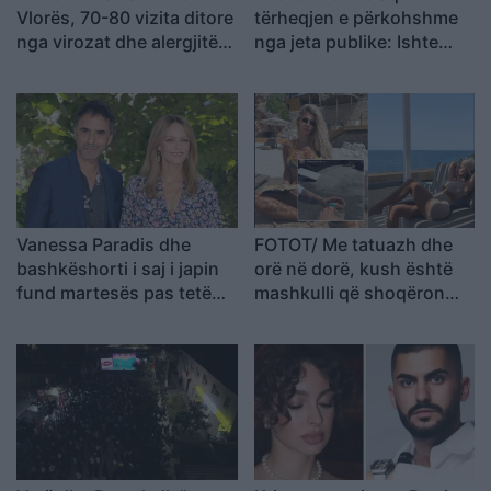
Vlorës, 70-80 vizita ditore
tërheqjen e përkohshme
nga virozat dhe alergjitë
nga jeta publike: Ishte
te fëmijët
planifikuar prej kohësh, jo
një vendim impulsiv
Vanessa Paradis dhe
FOTOT/ Me tatuazh dhe
bashkëshorti i saj i japin
orë në dorë, kush është
fund martesës pas tetë
mashkulli që shoqëron
vitesh
Luana Vjollcën me
pushime?!