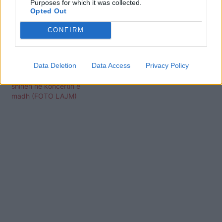
Purposes for which it was collected.
Opted Out
CONFIRM
Nuk i bashkon më as
Data Deletion
Data Access
Privacy Policy
skena, Irma dhe Eranda
Libohova bëjnë sikur nuk
shihen në koncertin e
madh (FOTO LAJM)