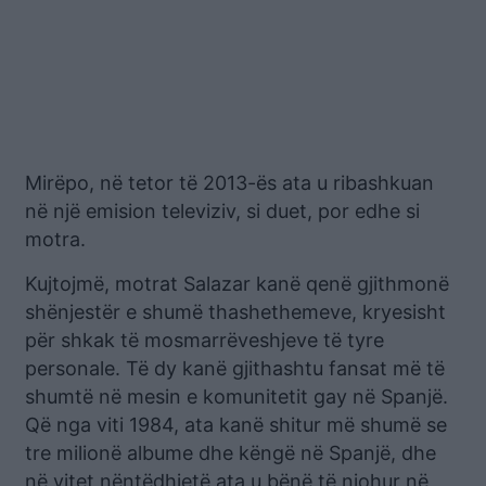
Mirëpo, në tetor të 2013-ës ata u ribashkuan
në një emision televiziv, si duet, por edhe si
motra.
Kujtojmë, motrat Salazar kanë qenë gjithmonë
shënjestër e shumë thashethemeve, kryesisht
për shkak të mosmarrëveshjeve të tyre
personale. Të dy kanë gjithashtu fansat më të
shumtë në mesin e komunitetit gay në Spanjë.
Që nga viti 1984, ata kanë shitur më shumë se
tre milionë albume dhe këngë në Spanjë, dhe
në vitet nëntëdhjetë ata u bënë të njohur në