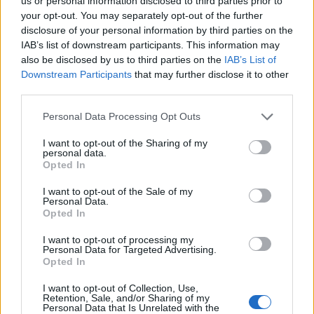
us or personal information disclosed to third parties prior to
your opt-out. You may separately opt-out of the further
disclosure of your personal information by third parties on the
IAB’s list of downstream participants. This information may
also be disclosed by us to third parties on the
IAB’s List of
Downstream Participants
that may further disclose it to other
third parties.
Personal Data Processing Opt Outs
I want to opt-out of the Sharing of my
personal data.
Lajme të ngjashme:
Opted In
I want to opt-out of the Sale of my
Personal Data.
Opted In
I want to opt-out of processing my
Ju kujtohen motrat më të
Motrat Libohova lënë pas
Personal Data for Targeted Advertising.
famshme të viteve ’90?
inatet e vjetra? Gjesti i
Opted In
Shikoni si duken 30 vite
Erandës për Irmën
më vonë këngëtaret
surprizon rrjetin (VIDEO)
I want to opt-out of Collection, Use,
Retention, Sale, and/or Sharing of my
(FOTO LAJM)
Personal Data that Is Unrelated with the