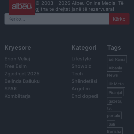
© 2003 -
2026 Albeu Online Media. Të
gjitha të drejtat janë të rezervuara!
Search
Kryesore
Kategori
Tags
Erion Veliaj
Lifestyle
Edi Rama
Free Esim
Showbiz
Albania
Zgjedhjet 2025
Tech
News
Belinda Balluku
Shëndetësi
Ilir Meta
SPAK
Argetim
Piranjat
Kombëtarja
Enciklopedi
gazeta,
tv,
portale
Sali
Berisha