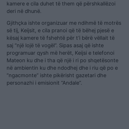
kamere e cila duhet të them që përshkallëzoi
deri në dhunë.
Gjithçka ishte organizuar me ndihmë të motrës
së tij, Keijsit, e cila pranoi që të bëhej pjesë e
kësaj kamere të fshehtë për t’i bërë vëllait të
saj “një lojë të vogël”. Sipas asaj që ishte
programuar qysh më herët, Keijsi e telefonoi
Mateon ku dhe i tha që një i ri po shqetësonte
në ambientin ku dhe ndodhej dhe i riu që po e
“ngacmonte” ishte pikërisht gazetari dhe
personazhi i emisionit “Andale”.