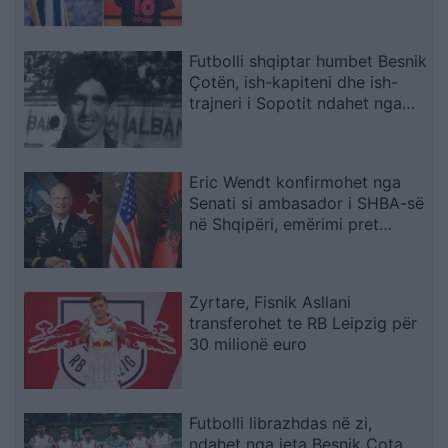
karrierën për arsye
shëndetësore
Futbolli shqiptar humbet Besnik
Çotën, ish-kapiteni dhe ish-
trajneri i Sopotit ndahet nga
jeta në moshën 56-vjeçare
Eric Wendt konfirmohet nga
Senati si ambasador i SHBA-së
në Shqipëri, emërimi pret
firmën e Trump
Zyrtare, Fisnik Asllani
transferohet te RB Leipzig për
30 milionë euro
Futbolli librazhdas në zi,
ndahet nga jeta Besnik Çota,