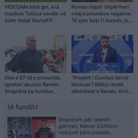
VIDEO/Me këtë gol, a ia
Ronela Hajati ‘shpërthen’
rrezikon Talisca vendin në
ndaj komenteve negative:
sulm Vedat Muriqit?!
Të vjen turp t’i lexosh, jo
më t’i shkruash
Dita e 67-të e protestës,
“Projekti i Durrësit është
qytetari akuzon Ramën:
bllokuar”/ Këlliçi rendit
Shqipëria ka humbur
dështimet e Ramës: Kriza
drejtimin
po prek investimet,
Aeroportin e Vlorës do ta
të fundit
paguajnë taksapaguesit
Shqetësim për talentin
gjerman, Kennet Eichhorn
ndërpret përkohësisht