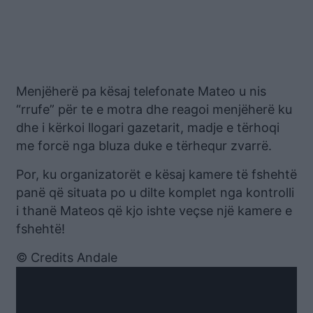
Menjëherë pa kësaj telefonate Mateo u nis
“rrufe” për te e motra dhe reagoi menjëherë ku
dhe i kërkoi llogari gazetarit, madje e tërhoqi
me forcë nga bluza duke e tërhequr zvarrë.
Por, ku organizatorët e kësaj kamere të fshehtë
panë që situata po u dilte komplet nga kontrolli
i thanë Mateos që kjo ishte veçse një kamere e
fshehtë!
© Credits Andale