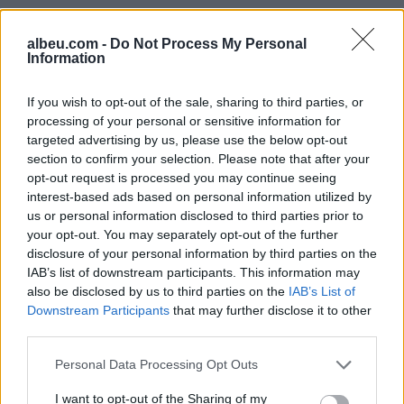
albeu.com -
Do Not Process My Personal
Information
If you wish to opt-out of the sale, sharing to third parties, or
processing of your personal or sensitive information for
Shtuar
më
14.06.2026 16:11
targeted advertising by us, please use the below opt-out
Tags:
,
,
gazetarin
mateo
sherr
section to confirm your selection. Please note that after your
opt-out request is processed you may continue seeing
interest-based ads based on personal information utilized by
us or personal information disclosed to third parties prior to
your opt-out. You may separately opt-out of the further
disclosure of your personal information by third parties on the
IAB’s list of downstream participants. This information may
also be disclosed by us to third parties on the
IAB’s List of
Downstream Participants
that may further disclose it to other
third parties.
Personal Data Processing Opt Outs
I want to opt-out of the Sharing of my