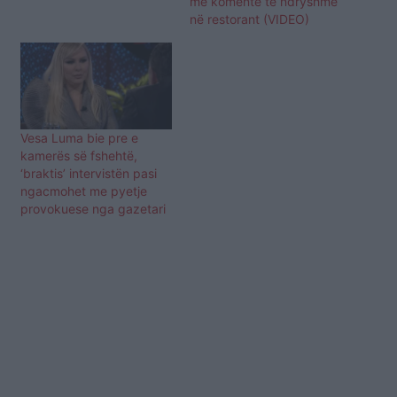
me komente të ndryshme
gazetarin Ronaldo
në restorant (VIDEO)
Sharka. Gjithçka ndodhi si
pasojë e një kamere të
fshehtë që emisioni i
kishte bërë Gracianos,
por cila ishte arsyeja që
balerini u nxeh? Mbrëmjen
e djeshme në “Thumb…
Vesa Luma bie pre e
kamerës së fshehtë,
‘braktis’ intervistën pasi
ngacmohet me pyetje
provokuese nga gazetari