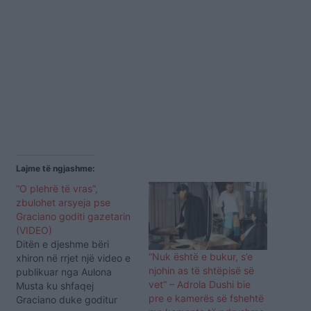
Lajme të ngjashme:
“O plehrë të vras”,
zbulohet arsyeja pse
Graciano goditi gazetarin
(VIDEO)
Ditën e djeshme bëri
“Nuk është e bukur, s’e
xhiron në rrjet një video e
njohin as të shtëpisë së
publikuar nga Aulona
vet” – Adrola Dushi bie
Musta ku shfaqej
pre e kamerës së fshehtë
Graciano duke goditur