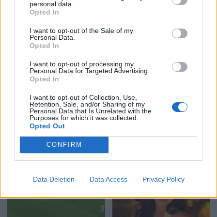
personal data.
Eric Wendt konfirmohet
Futbolli librazhdas në zi,
Opted In
nga Senati si ambasador i
ndahet nga jeta Besnik
SHBA-së në Shqipëri,
Çota, ish-kapiten dhe ish-
I want to opt-out of the Sale of my
emërimi pret firmën e
trajner i Sopotit
Personal Data.
Opted In
Trump
I want to opt-out of processing my
Personal Data for Targeted Advertising.
Opted In
I want to opt-out of Collection, Use,
Retention, Sale, and/or Sharing of my
Personal Data that Is Unrelated with the
Flakët përhapen me
Pedagogët në shërbim të
Purposes for which it was collected.
Opted Out
shpejtësi në Pocest të
regjimit! Apeli i aktivistes
Dibrës, disa banesa në
nga protesta: Të
CONFIRM
rrezik
bashkohemi për
Shqipërinë që meritojmë
Data Deletion
Data Access
Privacy Policy