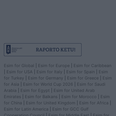
Esim for Global
|
Esim for Europe
|
Esim for Caribbean
|
Esim for USA
|
Esim for Italy
|
Esim for Spain
|
Esim
for Turkey
|
Esim for Germany
|
Esim for Greece
|
Esim
for Asia
|
Esim for World Cup 2026
|
Esim for Saudi
Arabia
|
Esim for Egypt
|
Esim for United Arab
Emirates
|
Esim for Balkans
|
Esim for Morocco
|
Esim
for China
|
Esim for United Kingdom
|
Esim for Africa
|
Esim for Latin America
|
Esim for GCC Gulf
Cooperation Council
|
Esim for Middle East
|
Esim for