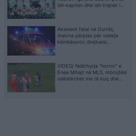
ish-kapiten dhe ish-trajner i
Sopotit
Aksident fatal në Durrës,
makina përplas për vdekje
këmbësorin; drejtuesi
shoqërohet në polici
VIDEO/ Ndërhyrja “horror” e
Enea Mihajt në MLS, mbrojtësi
ndëshkohet me të kuq dhe
gjobë