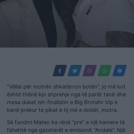
“Vëllai për motrën shkatërron botën”, jo më kot
është thënë kjo shprehje nga të parët tanë dhe
mesa duket ish-finalistin e Big Brotehr Vip e
kanë prekur te pikat e tij më e dobët, motra.
Së fundmi Mateo ka rënë “pre” e një kamere të
fshehtë nga gazetarët e emisionit “Andale”. Një