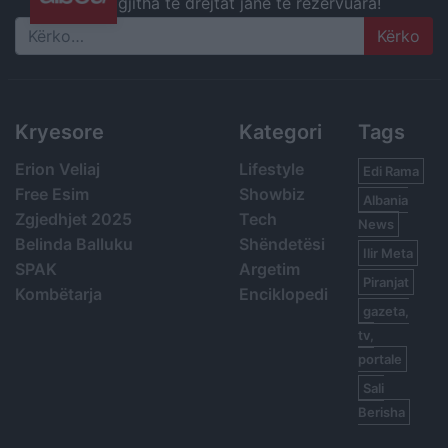
gjitha të drejtat janë të rezervuara!
Search
Kryesore
Kategori
Tags
Erion Veliaj
Lifestyle
Edi Rama
Free Esim
Showbiz
Albania
Zgjedhjet 2025
Tech
News
Belinda Balluku
Shëndetësi
Ilir Meta
SPAK
Argetim
Piranjat
Kombëtarja
Enciklopedi
gazeta,
tv,
portale
Sali
Berisha