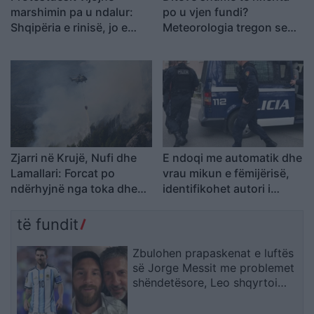
marshimin pa u ndalur:
po u vjen fundi?
Shqipëria e rinisë, jo e
Meteorologia tregon se
partisë!
kur nis rënia e
temperaturave
Zjarri në Krujë, Nufi dhe
E ndoqi me automatik dhe
Lamallari: Forcat po
vrau mikun e fëmijërisë,
ndërhyjnë nga toka dhe
identifikohet autori i
ajri
dyshuar që është në
kërkim
të fundit
Zbulohen prapaskenat e luftës
së Jorge Messit me problemet
shëndetësore, Leo shqyrtoi
largimin nga Botërori