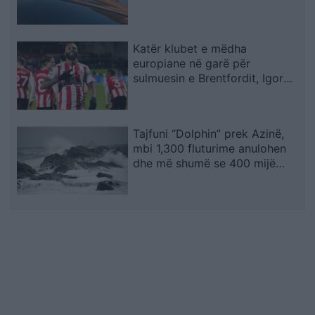
plagoset rëndë një tjetër
Katër klubet e mëdha
europiane në garë për
sulmuesin e Brentfordit, Igor
Thiago
Tajfuni “Dolphin” prek Azinë,
mbi 1,300 fluturime anulohen
dhe më shumë se 400 mijë
banorë evakuohen