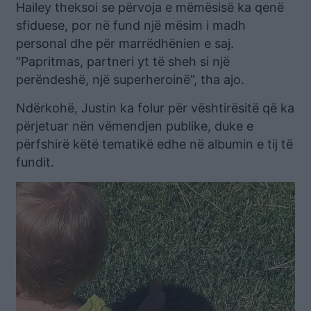
Hailey theksoi se përvoja e mëmësisë ka qenë
sfiduese, por në fund një mësim i madh
personal dhe për marrëdhënien e saj.
“Papritmas, partneri yt të sheh si një
perëndeshë, një superheroinë”, tha ajo.
Ndërkohë, Justin ka folur për vështirësitë që ka
përjetuar nën vëmendjen publike, duke e
përfshirë këtë tematikë edhe në albumin e tij të
fundit.