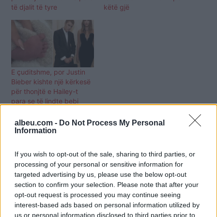
të djalit të tyre
këtë gjë
E çuditshme, por Justin
Bieber kishte një kërkesë
për thonjtë e Hailey-t
para se të lindte bebi
albeu.com -
Do Not Process My Personal
Information
If you wish to opt-out of the sale, sharing to third parties, or
processing of your personal or sensitive information for
targeted advertising by us, please use the below opt-out
section to confirm your selection. Please note that after your
opt-out request is processed you may continue seeing
interest-based ads based on personal information utilized by
us or personal information disclosed to third parties prior to