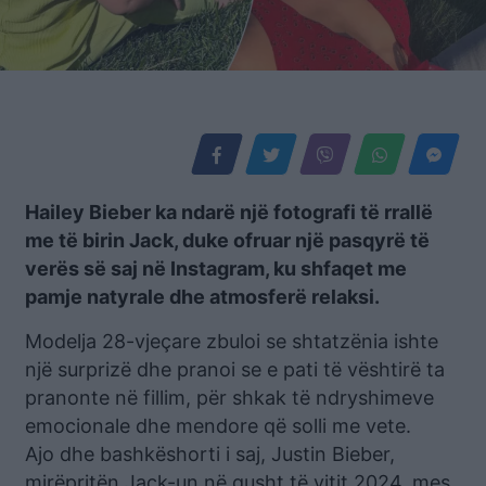
Hailey Bieber ka ndarë një fotografi të rrallë
me të birin Jack, duke ofruar një pasqyrë të
verës së saj në Instagram, ku shfaqet me
pamje natyrale dhe atmosferë relaksi.
Modelja 28-vjeçare zbuloi se shtatzënia ishte
një surprizë dhe pranoi se e pati të vështirë ta
pranonte në fillim, për shkak të ndryshimeve
emocionale dhe mendore që solli me vete.
Ajo dhe bashkëshorti i saj, Justin Bieber,
mirëpritën Jack-un në gusht të vitit 2024, mes