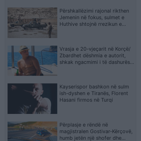
Përshkallëzimi rajonal rikthen
Jemenin në fokus, sulmet e
Huthive shtojnë rrezikun e
zgjerimit të luftës
Vrasja e 20-vjeçarit në Korçë/
Zbardhet dëshmia e autorit,
shkak ngacmimi i të dashurës
nga viktima
Kayserispor bashkon në sulm
ish-dyshen e Tiranës, Florent
Hasani firmos në Turqi
Përplasje e rëndë në
magjistralen Gostivar-Kërçovë,
humb jetën një shofer dhe