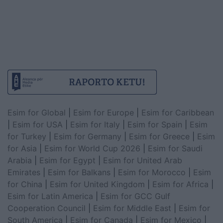
Esim for Global
|
Esim for Europe
|
Esim for Caribbean
|
Esim for USA
|
Esim for Italy
|
Esim for Spain
|
Esim
for Turkey
|
Esim for Germany
|
Esim for Greece
|
Esim
for Asia
|
Esim for World Cup 2026
|
Esim for Saudi
Arabia
|
Esim for Egypt
|
Esim for United Arab
Emirates
|
Esim for Balkans
|
Esim for Morocco
|
Esim
for China
|
Esim for United Kingdom
|
Esim for Africa
|
Esim for Latin America
|
Esim for GCC Gulf
Cooperation Council
|
Esim for Middle East
|
Esim for
South America
|
Esim for Canada
|
Esim for Mexico
|