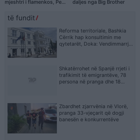
mjeshtri i flamenkos, Pepe
daljes nga Big Brother
Habichuela
të fundit
Reforma territoriale, Bashkia
Cërrik hap konsultimin me
qytetarët, Doka: Vendimmarrja
të udhëhiqet nga nevojat e
komunitetit
Shkatërrohet në Spanjë rrjeti i
trafikimit të emigrantëve, 78
persona në pranga dhe 18
skafe të sekuestruara
Zbardhet zjarrvënia në Vlorë,
pranga 33-vjeçarit që dogji
banesën e konkurrentëve