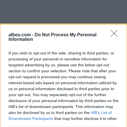
albeu.com -
Do Not Process My Personal
Information
If you wish to opt-out of the sale, sharing to third parties, or
processing of your personal or sensitive information for
targeted advertising by us, please use the below opt-out
section to confirm your selection. Please note that after your
Shtuar
më
18.11.2023 10:45
opt-out request is processed you may continue seeing
interest-based ads based on personal information utilized by
Tags:
,
,
Sylvinho
Sylvinho vajza
vajza e
us or personal information disclosed to third parties prior to
Sylvinho
your opt-out. You may separately opt-out of the further
disclosure of your personal information by third parties on the
IAB’s list of downstream participants. This information may
also be disclosed by us to third parties on the
IAB’s List of
Downstream Participants
that may further disclose it to other
third parties.