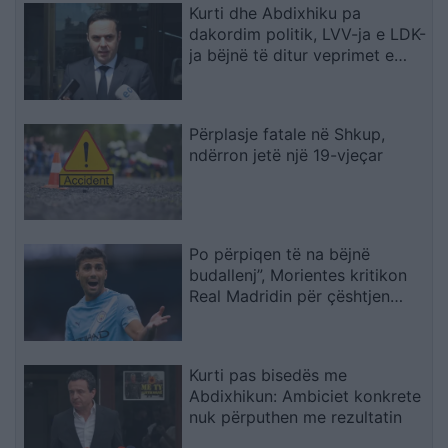
Kurti dhe Abdixhiku pa
dakordim politik, LVV-ja e LDK-
ja bëjnë të ditur veprimet e
radhës
Përplasje fatale në Shkup,
ndërron jetë një 19-vjeçar
Po përpiqen të na bëjnë
budallenj”, Morientes kritikon
Real Madridin për çështjen
Rodri
Kurti pas bisedës me
Abdixhikun: Ambiciet konkrete
nuk përputhen me rezultatin