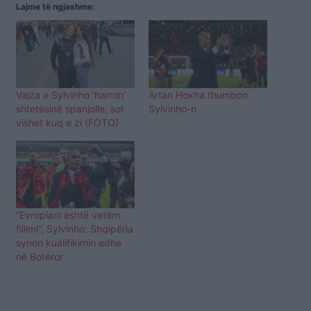
Lajme të ngjashme:
Vajza e Sylvinho ‘harron’
Artan Hoxha thumbon
shtetësinë spanjolle, sot
Sylvinho-n
vishet kuq e zi (FOTO)
“Evropiani është vetëm
fillimi”, Sylvinho: Shqipëria
synon kualifikimin edhe
në Botëror