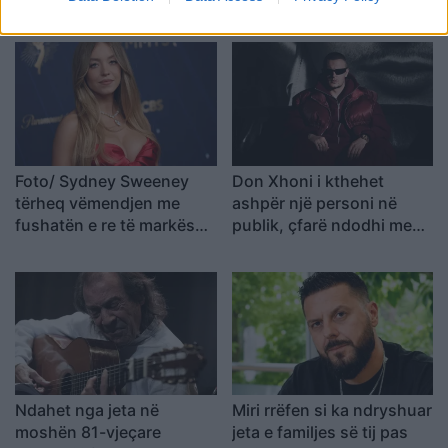
gjatë promovimit të filmit
fitueses së Big Brother
“The Odyssey
VIP 5 dhe ish-banorit
Foto/ Sydney Sweeney
Don Xhoni i kthehet
tërheq vëmendjen me
ashpër një personi në
fushatën e re të markës
publik, çfarë ndodhi me
së saj
reperin?
Ndahet nga jeta në
Miri rrëfen si ka ndryshuar
moshën 81-vjeçare
jeta e familjes së tij pas