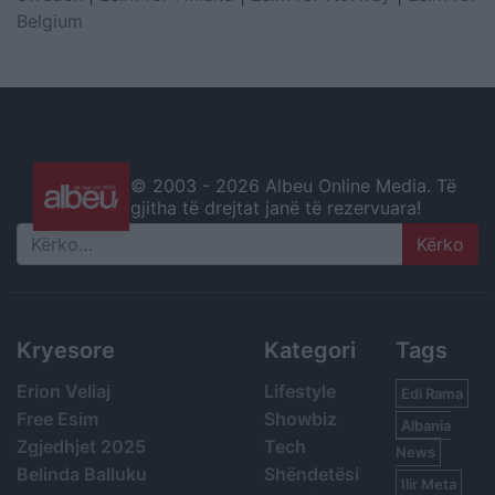
Belgium
© 2003 -
2026 Albeu Online Media. Të
gjitha të drejtat janë të rezervuara!
Search
Kryesore
Kategori
Tags
Erion Veliaj
Lifestyle
Edi Rama
Free Esim
Showbiz
Albania
Zgjedhjet 2025
Tech
News
Belinda Balluku
Shëndetësi
Ilir Meta