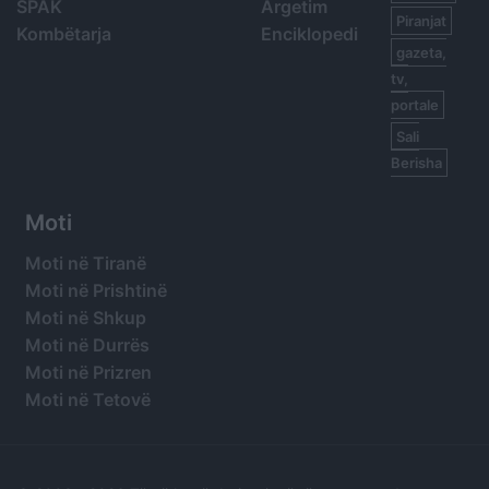
SPAK
Argetim
Piranjat
Kombëtarja
Enciklopedi
gazeta,
tv,
portale
Sali
Berisha
Moti
Moti në Tiranë
Moti në Prishtinë
Moti në Shkup
Moti në Durrës
Moti në Prizren
Moti në Tetovë