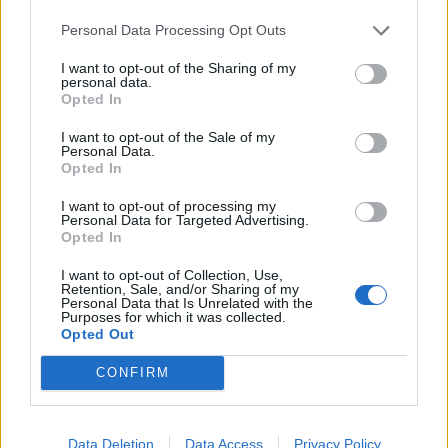
Personal Data Processing Opt Outs
I want to opt-out of the Sharing of my
personal data.
Opted In
I want to opt-out of the Sale of my
Personal Data.
Opted In
Rriten vizitat në Pediatrinë
Ariana Grande thyen
e Vlorës, deri në 80 raste
heshtjen pas njoftimit për
I want to opt-out of processing my
në ditë nga virozat dhe
shkëputje nga skena:
Personal Data for Targeted Advertising.
alergjitë
Vendimi ishte i
Opted In
paramenduar, jo i
I want to opt-out of Collection, Use,
momentit
Retention, Sale, and/or Sharing of my
Personal Data that Is Unrelated with the
Purposes for which it was collected.
Opted Out
CONFIRM
Charlize Theron mahnit
Foto/ Selin dhe Kristi nuk
në Seul me një pamje të
ndiqen më në Instagram,
errët dhe provokuese
dyshime për krisje mes
Data Deletion
Data Access
Privacy Policy