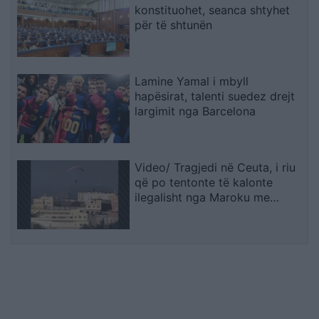
konstituohet, seanca shtyhet
për të shtunën
Lamine Yamal i mbyll
hapësirat, talenti suedez drejt
largimit nga Barcelona
Video/ Tragjedi në Ceuta, i riu
që po tentonte të kalonte
ilegalisht nga Maroku me
parashutë bie në det dhe vdes