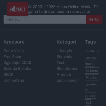
© 2003 -
2026 Albeu Online Media. Të
gjitha të drejtat janë të rezervuara!
Search
Kryesore
Kategori
Tags
Erion Veliaj
Lifestyle
Edi Rama
Free Esim
Showbiz
Albania
Zgjedhjet 2025
Tech
News
Belinda Balluku
Shëndetësi
Ilir Meta
SPAK
Argetim
Piranjat
Kombëtarja
Enciklopedi
gazeta,
tv,
portale
Sali