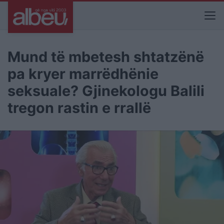
Mund të mbetesh shtatzënë
pa kryer marrëdhënie
seksuale? Gjinekologu Balili
tregon rastin e rrallë