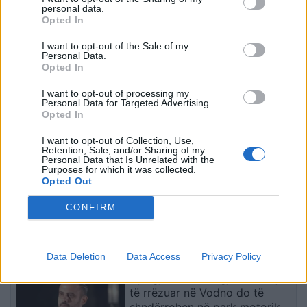
personal data.
Opted In
HOROSKOPI I SË
Kjo javë do të jetë plot fat
SHTUNËS/ Do të bini
për këto dy shenja të
I want to opt-out of the Sale of my
Personal Data.
çmendurisht në dashuri
horoskopit
Opted In
me dikë që nuk e keni
simpatizuar kurrë
I want to opt-out of processing my
Personal Data for Targeted Advertising.
Opted In
I want to opt-out of Collection, Use,
Retention, Sale, and/or Sharing of my
Personal Data that Is Unrelated with the
Purposes for which it was collected.
Opted Out
HOROSKOPI I SË
Sa herë në vit duhet t’i
SHTUNËS/ Do të bini
prisni flokët? Ja çfarë
CONFIRM
çmendurisht në dashuri
këshillojnë ekspertët
me dikë që nuk e keni
simpatizuar kurrë
të fundit
Data Deletion
Data Access
Privacy Policy
Gjorgjievski: Trungjet e drunjve
të rrëzuar në Vodno do të