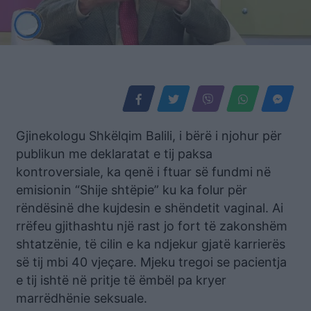
Gjinekologu Shkëlqim Balili, i bërë i njohur për
publikun me deklaratat e tij paksa
kontroversiale, ka qenë i ftuar së fundmi në
emisionin “Shije shtëpie” ku ka folur për
rëndësinë dhe kujdesin e shëndetit vaginal. Ai
rrëfeu gjithashtu një rast jo fort të zakonshëm
shtatzënie, të cilin e ka ndjekur gjatë karrierës
së tij mbi 40 vjeçare. Mjeku tregoi se pacientja
e tij ishtë në pritje të ëmbël pa kryer
marrëdhënie seksuale.