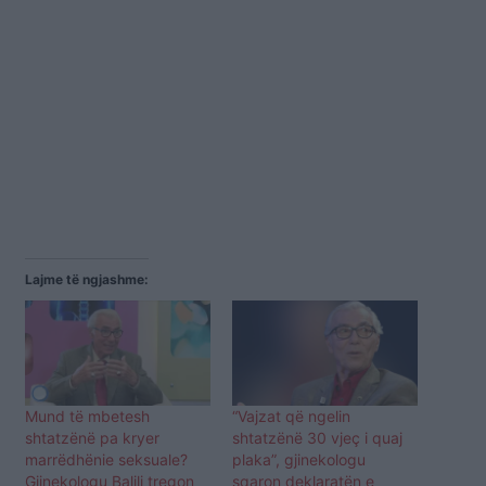
Lajme të ngjashme:
Mund të mbetesh
“Vajzat që ngelin
shtatzënë pa kryer
shtatzënë 30 vjeç i quaj
marrëdhënie seksuale?
plaka”, gjinekologu
Gjinekologu Balili tregon
sqaron deklaratën e