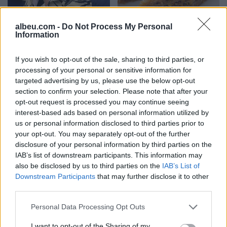
FOTO/ Gjesti përqafime të
Disa fakte që nuk i dini
ngrohta me ish-banoren e
mbi bakllavanë
albeu.com -
Do Not Process My Personal
Information
Big Brother Vip
If you wish to opt-out of the sale, sharing to third parties, or
processing of your personal or sensitive information for
targeted advertising by us, please use the below opt-out
section to confirm your selection. Please note that after your
opt-out request is processed you may continue seeing
interest-based ads based on personal information utilized by
us or personal information disclosed to third parties prior to
LISTA/ Njihuni me 7 vende
Çfarë sjell Hëna e Plotë në
your opt-out. You may separately opt-out of the further
dhe 7 ushqime
jetën dashurore të secilës
disclosure of your personal information by third parties on the
tradicionale për festat e
shenjë të zodiakut
IAB’s list of downstream participants. This information may
fund vitit
also be disclosed by us to third parties on the
IAB’s List of
Downstream Participants
that may further disclose it to other
third parties.
Personal Data Processing Opt Outs
I want to opt-out of the Sharing of my