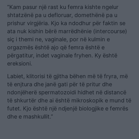
“Kam pasur një rast ku femra kishte ngelur
shtatzënë pa u defloruar, domethënë pa u
prishur virgjëria. Kjo ka ndodhur për faktin se
ata nuk kishin bërë marrëdhënie (intercourse)
siç i themi ne, vaginale, por në kulmin e
orgazmës është ajo që femra është e
përgatitur, indet vaginale fryhen. Ky është
ereksioni.
Labiet, klitorisi të gjitha bëhen më të fryra, më
të enjtura dhe janë gati për të pritur dhe
ndonjëherë spermatozoidi hidhet në distancë
të shkurtër dhe ai është mikroskopik e mund të
futet. Kjo është një ndjenjë biologjike e femrës
dhe e mashkullit.”