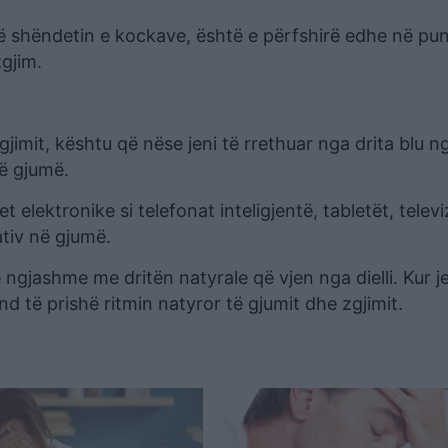
në shëndetin e kockave, është e përfshirë edhe në pu
zgjim.
jimit, kështu që nëse jeni të rrethuar nga drita blu n
në gjumë.
t elektronike si telefonat inteligjentë, tabletët, telev
tiv në gjumë.
e ngjashme me dritën natyrale që vjen nga dielli. Kur j
d të prishë ritmin natyror të gjumit dhe zgjimit.