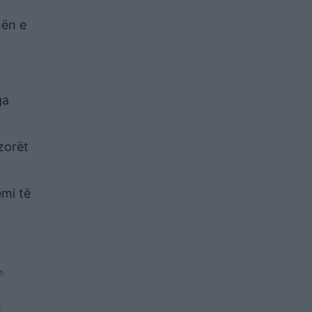
nën e
ga
izorët
emi të