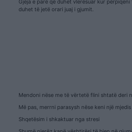
Gjëja e parë që duhet vlerësuar kur përpiqen
duhet të jetë orari juaj i gjumit.
Mendoni nëse me të vërtetë flini shtatë deri n
Më pas, merrni parasysh nëse keni një mjedis 
Shqetësim i shkaktuar nga stresi
Shumë njerëz kanë vështirësi të bien në gjum