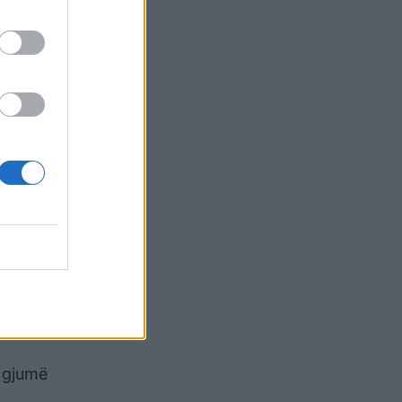
 këtyre
ja e një
mund të
hëm i
se
s dhe
ë gjumë