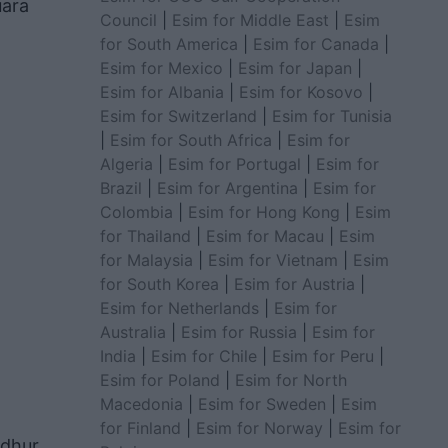
uara
Council
|
Esim for Middle East
|
Esim
for South America
|
Esim for Canada
|
Esim for Mexico
|
Esim for Japan
|
Esim for Albania
|
Esim for Kosovo
|
Esim for Switzerland
|
Esim for Tunisia
|
Esim for South Africa
|
Esim for
Algeria
|
Esim for Portugal
|
Esim for
Brazil
|
Esim for Argentina
|
Esim for
Colombia
|
Esim for Hong Kong
|
Esim
for Thailand
|
Esim for Macau
|
Esim
for Malaysia
|
Esim for Vietnam
|
Esim
for South Korea
|
Esim for Austria
|
Esim for Netherlands
|
Esim for
Australia
|
Esim for Russia
|
Esim for
India
|
Esim for Chile
|
Esim for Peru
|
Esim for Poland
|
Esim for North
Macedonia
|
Esim for Sweden
|
Esim
for Finland
|
Esim for Norway
|
Esim for
odhur