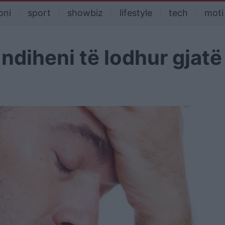
oni
sport
showbiz
lifestyle
tech
moti
 ndiheni të lodhur gjatë