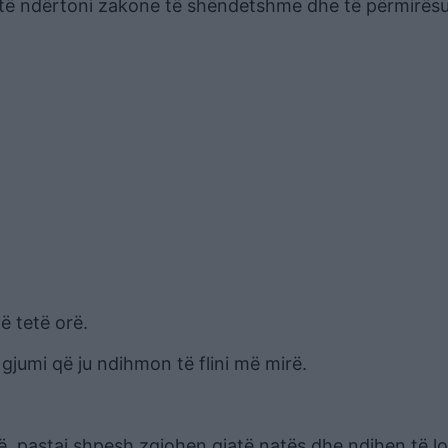
i të ndërtoni zakone të shëndetshme dhe të përmirës
ë tetë orë.
gjumi që ju ndihmon të flini më mirë.
ë, pastaj shpesh zgjohen gjatë natës dhe ndihen të l