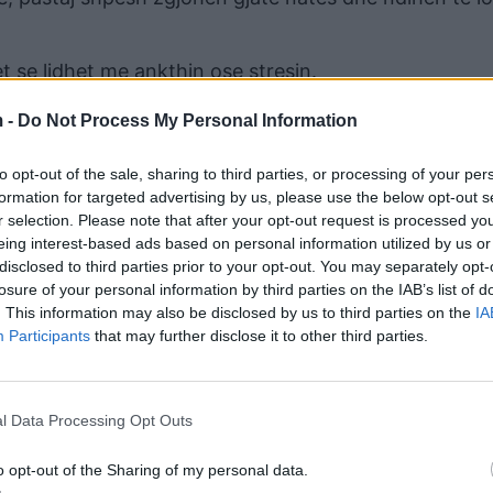
t se lidhet me ankthin ose stresin.
iut të ketë nevojë për mbështetje për lehtësimin e st
 -
Do Not Process My Personal Information
ënyra simpatike, në parasimpatike.
to opt-out of the sale, sharing to third parties, or processing of your per
 situata luftimi ose ikjeje, kur organizmi përballet me
formation for targeted advertising by us, please use the below opt-out s
en e rrahjeve të zemrës, frymëmarrje të shpejtë, zgje
r selection. Please note that after your opt-out request is processed y
eing interest-based ads based on personal information utilized by us or
 dhe të ngjashme, në mënyrë që të përgatitet trupi për 
disclosed to third parties prior to your opt-out. You may separately opt-
losure of your personal information by third parties on the IAB’s list of
 mund të ketë një efekt të rëndësishëm në gjumë. Kur
. This information may also be disclosed by us to third parties on the
IA
gjendje vigjilence dhe aktiviteti, gjë që mund ta bëjë 
Participants
that may further disclose it to other third parties.
të thellë. Nivelet e larta të stresit ose ankthit mund t
ë probleme me gjumin, si pagjumësia ose zgjimet e sh
l Data Processing Opt Outs
mit parasimpatik inkurajon relaksimin, qetësinë dhe p
o opt-out of the Sharing of my personal data.
et për gjumë dhe rikuperim. Kjo mund t’ju ndihmojë të 