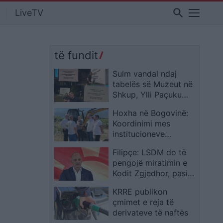
search
LiveTV
të fundit
Sulm vandal ndaj
tabelës së Muzeut në
Shkup, Ylli Paçuku
dhe Sheval Baftiu
Hoxha në Bogovinë:
pastrojnë mbishkrimin
Koordinimi mes
në shqip
institucioneve
avancon
Filipçe: LSDM do të
infrastrukturën e
pengojë miratimin e
ujitjes për fermerët
Kodit Zgjedhor, pasi
sipas saj rrezikon
KRRE publikon
manipulimin e
çmimet e reja të
zgjedhjeve
derivateve të naftës