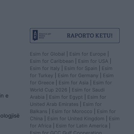
Esim for Global
|
Esim for Europe
|
Esim for Caribbean
|
Esim for USA
|
Esim for Italy
|
Esim for Spain
|
Esim
for Turkey
|
Esim for Germany
|
Esim
for Greece
|
Esim for Asia
|
Esim for
World Cup 2026
|
Esim for Saudi
in e
Arabia
|
Esim for Egypt
|
Esim for
United Arab Emirates
|
Esim for
Balkans
|
Esim for Morocco
|
Esim for
ologjisë
China
|
Esim for United Kingdom
|
Esim
for Africa
|
Esim for Latin America
|
Esim for GCC Gulf Cooperation