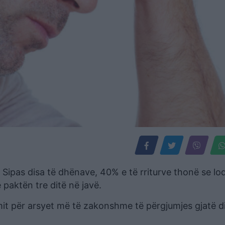
 Sipas disa të dhënave, 40% e të rriturve thonë se lo
 paktën tre ditë në javë.
mit për arsyet më të zakonshme të përgjumjes gjatë di