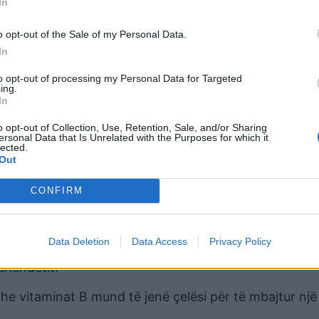
In
jatë natës.
o opt-out of the Sale of my Personal Data.
orë të ndryshëm që mund të ndikojnë në kalimin midis
In
 niveli i aktivitetit, mjedisi dhe zakonet e gjumit. Mbajt
ullta, ulja e stresit dhe vendosja e një rutine gjumi, 
to opt-out of processing my Personal Data for Targeted
ing.
he arritjen e cilësisë optimale të gjumit.
In
o opt-out of Collection, Use, Retention, Sale, and/or Sharing
ersonal Data that Is Unrelated with the Purposes for which it
lected.
ëndetin e gjumit, megjithatë, një numër i konsiderues
Out
nave nga ushqimi.
CONFIRM
rë mund të shkaktohet nga mungesa e lëndëve ushqye
ë energjisë.
Data Deletion
Data Access
Privacy Policy
 janë krijuar për të kompensuar mungesën e vitaminë
 shëndetit.
he vitaminat B mund të jenë çelësi për të mbajtur nj