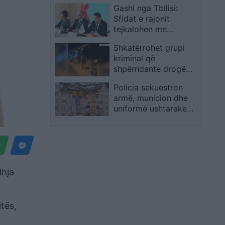
Gashi nga Tbilisi:
Sfidat e rajonit
tejkalohen me
bashkëpunim dhe
Shkatërrohet grupi
solidaritet të
kriminal që
përbashkët
shpërndante drogë
pranë shkollave në
Policia sekuestron
Tiranë, 14 persona në
armë, municion dhe
pranga
uniformë ushtarake
serbe në Potokmali të
Leposaviqit
dhja
tës,