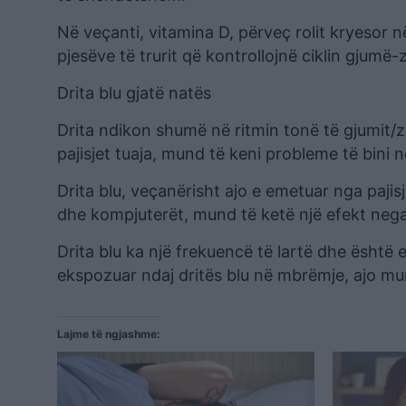
Në veçanti, vitamina D, përveç rolit kryesor 
pjesëve të trurit që kontrollojnë ciklin gjumë-
Drita blu gjatë natës
Drita ndikon shumë në ritmin tonë të gjumit/zg
pajisjet tuaja, mund të keni probleme të bini 
Drita blu, veçanërisht ajo e emetuar nga pajisje
dhe kompjuterët, mund të ketë një efekt nega
Drita blu ka një frekuencë të lartë dhe është 
ekspozuar ndaj dritës blu në mbrëmje, ajo mun
Lajme të ngjashme: