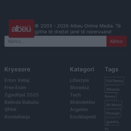
© 2003 -
2026 Albeu Online Media. Të
gjitha të drejtat janë të rezervuara!
Search
Kryesore
Kategori
Tags
Erion Veliaj
Lifestyle
Edi Rama
Free Esim
Showbiz
Albania
Zgjedhjet 2025
Tech
News
Belinda Balluku
Shëndetësi
Ilir Meta
SPAK
Argetim
Piranjat
Kombëtarja
Enciklopedi
gazeta,
tv,