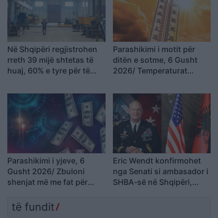
Në Shqipëri regjistrohen
Parashikimi i motit për
rreth 39 mijë shtetas të
ditën e sotme, 6 Gusht
huaj, 60% e tyre për të
2026/ Temperaturat
punuar! Numrin më të
arrijnë deri ne 38 gradë
madhe të lejeve të
qëndrimit e kanë…
Parashikimi i yjeve, 6
Eric Wendt konfirmohet
Gusht 2026/ Zbuloni
nga Senati si ambasador i
shenjat më me fat për
SHBA-së në Shqipëri,
ditën e sotme
emërimi pret firmën e
Trump
të fundit