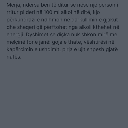
Merja, ndërsa bën të ditur se nëse një person i
rritur pi deri në 100 ml alkol në ditë, kjo
përkundrazi e ndihmon në qarkullimin e gjakut
dhe sheqeri që përftohet nga alkoli kthehet në
energji. Dyshimet se diçka nuk shkon mirë me
mëlçinë tonë janë: goja e thatë, vështirësi në
kapërcimin e ushqimit, pirja e ujit shpesh gjatë
natës.