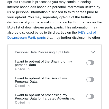
opt-out request is processed you may continue seeing
interest-based ads based on personal information utilized by
us or personal information disclosed to third parties prior to
your opt-out. You may separately opt-out of the further
disclosure of your personal information by third parties on the
IAB’s list of downstream participants. This information may
also be disclosed by us to third parties on the
IAB’s List of
Downstream Participants
that may further disclose it to other
third parties.
Shtuar
më
7.10.2022 12:35
Personal Data Processing Opt Outs
Tags:
,
Iu thahet goja
ylli merja per tharjen e
,
gojes
ylli merja tharja e gojes
I want to opt-out of the Sharing of my
personal data.
Opted In
I want to opt-out of the Sale of my
Personal Data.
Opted In
I want to opt-out of processing my
Personal Data for Targeted Advertising.
Opted In