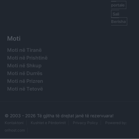
portale
Sali
Berisha
Moti
Moti në Tiranë
Moti në Prishtinë
Moti në Shkup
Moti në Durrës
Moti në Prizren
Moti në Tetovë
© 2003 -
2026 Të gjitha të drejtat janë të rezervuara!
Kontaktoni
Kushtet e Përdorimit
Privacy Policy
Powered by:
orihost.com