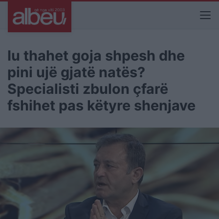
Iu thahet goja shpesh dhe
pini ujë gjatë natës?
Specialisti zbulon çfarë
fshihet pas këtyre shenjave