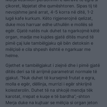
çikoret, lëpjetat dhe qumështoren. Sipas tij të
nevojshme janë arrat, 4-5 korra në ditë, 1-2
lugë kafe kurkum. Këto rigjenerojnë qelizat,
duke mos harruar edhe uthullën e mollës së
egër. Gjatë natës nuk duhet ta ngarkojmë këtë
organ, madje me kujdes gjatë ditës mund të
pimë çaj lule tambëlgjaku që bën detoksin e
mëlçisë e cila shpesh është e ngarkuar me
helme.
Gjethet e tambëlgjakut i ziejnë dhe i pimë gjatë
ditës deri sa të arrijmë parametrat normale të
gjakut. “Nuk duhet të kursejmë frutat e egra,
molla e egër, dëllinja, murrizi i egër shkrijnë
kolesterolin. Duhet të na shkojë mendja tëk
karotat, rrepat e kuqe e të bardha”,-shton
Merja duke na kujtuar se mëlçia si organ jeton