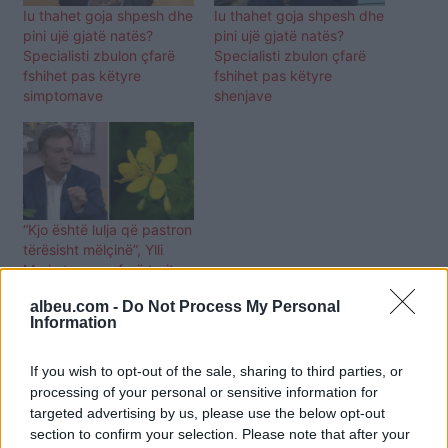
Iu thahet goja shpesh dhe
Iu thahet goja shpesh dhe
pini ujë gjatë natës?
pini ujë gjatë natës?
Specialisti zbulon çfarë
Specialisti zbulon çfarë
fshihet pas këtyre
fshihet pas këtyre
simptomave
shenjave
“Kjo është lulja që pastron
tërësisht mëlçinë”, Ylli
Merja tregon çfarë trajton
tjetër ajo
albeu.com -
Do Not Process My Personal
Information
If you wish to opt-out of the sale, sharing to third parties, or
processing of your personal or sensitive information for
targeted advertising by us, please use the below opt-out
section to confirm your selection. Please note that after your