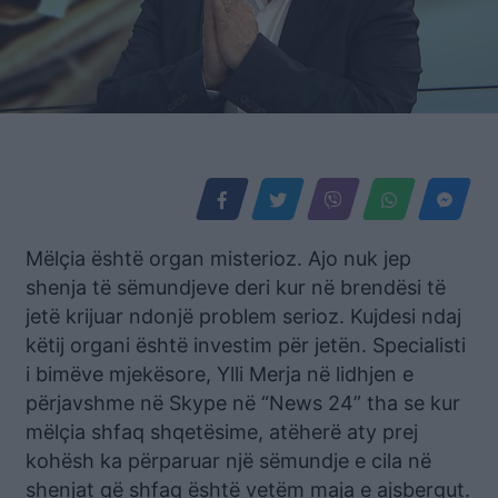
Mëlçia është organ misterioz. Ajo nuk jep
shenja të sëmundjeve deri kur në brendësi të
jetë krijuar ndonjë problem serioz. Kujdesi ndaj
këtij organi është investim për jetën. Specialisti
i bimëve mjekësore, Ylli Merja në lidhjen e
përjavshme në Skype në “News 24” tha se kur
mëlçia shfaq shqetësime, atëherë aty prej
kohësh ka përparuar një sëmundje e cila në
shenjat që shfaq është vetëm maja e ajsbergut.