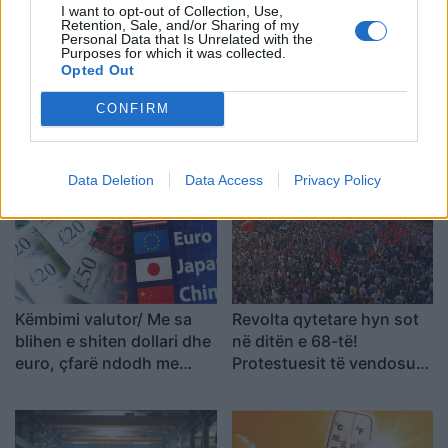
I want to opt-out of Collection, Use,
Retention, Sale, and/or Sharing of my
Personal Data that Is Unrelated with the
Purposes for which it was collected.
Opted Out
Irani dhe Omani bien
Divjaka në protestë/
CONFIRM
dakord për një korridor në
Banorët kundërshtojnë
Ngushticën e Hormuzit,
shkrirjen e Bashkisë!
negociatat në fazën
Qytetarët kërkojnë
përfundimtare
mbështetjen e deputetëve
Data Deletion
Data Access
Privacy Policy
Këmbimi valutor/ Me sa
Revolta qytetare hyn sot
blihen e shiten dollari dhe
në ditën e 68-të!
euro, çfarë ndodh me
Protestuesit të vendosur
monedhat e tjera
deri në dorëheqjen e
kryeministrit Rama