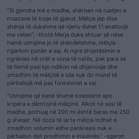
“Si gjendra më e madhe, shërben në ruatjen e
rruazave të kuqe të gjakut. Mëlçia jep disa
shenja të dukshme që njeriu duhet t’i analizojë
me veten”, -thotë Merja duke shtuar së nëse
hamë ushqime jo të shëndetshme, mëlçia
ngarkon punën e saj. Ai ngre shqetësimin e
ngrënies në orët e vona të natës, pak para se
të flemë pasi kjo ndikon në dhjamosje dhe
zmadhim të mëlçisë e cila nuk do mund të
përballojë më pas funksionet e saj.
“Ushqime që kanë shumë kolesterol apo
kripëra e dëmtojnë mëlçinë. Alkoli në sasi të
madhe, pothuaj në 200 ml është baras me 250
g sheqer. Në doza të larta mëlçia lodhet e
zmadhon volumin edhe pankreasi nuk e
përballon dot prodhimin e insulinës.” -sqaron