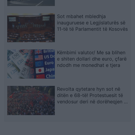
Sot mbahet mbledhja
inauguruese e Legjislaturës së
11-të të Parlamentit të Kosovës
Këmbimi valutor/ Me sa blihen
e shiten dollari dhe euro, çfarë
ndodh me monedhat e tjera
Revolta qytetare hyn sot në
ditën e 68-të! Protestuesit të
vendosur deri në dorëheqjen e
kryeministrit Rama