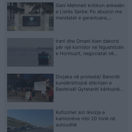
Gani Mehmeti kritikon ankesën
e Listës Serbe: Po abuzon me
mandatet e garantuara,
Kushtetuesja duhet t’ia ndalojë
veprimtarinë
Irani dhe Omani bien dakord
për një korridor në Ngushticën
e Hormuzit, negociatat në
fazën përfundimtare
Divjaka në protestë/ Banorët
kundërshtojnë shkrirjen e
Bashkisë! Qytetarët kërkojnë
mbështetjen e deputetëve
Kufizohet sot lëvizja e
kamionëve mbi 20 tonë në
autoudhë