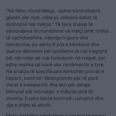
“Në fillim,-thotë Merja, -duhet kontrollojmë
gjuhën për myk, nëse jo, atëherë duhet të
dyshojmë tek mëlçia.” Të tjera shenja të
sëmundjeve të mundshme në mëlçi janë: lodhje
të vazhdueshme, këputje trupore dhe
hematoma, po ashtu fryrja e këmbëve dhe
duarve dëshmon për probleme të cila tregojnë
për një mëlçi që nuk funksionin në rregull, por
edhe veshka që kanë ulur rendimentin e tyre.
Në analiza të specifikuara kërkohen provat e
heparit, kontroll i libidogramës për të parë
vlerat e kolesterolit dhe eko për detaje.
Mënyrat për mbrojtjen e mëlçisë janë të
shumta. E para është kontrolli i ushqimit dhe
ulja e pirjes së alkolit.
Merja këshillon përdorimin e lakrave të egra si