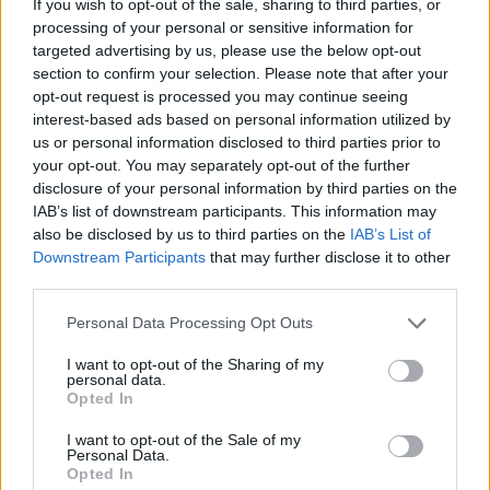
If you wish to opt-out of the sale, sharing to third parties, or
processing of your personal or sensitive information for
Protesta e dytë në
Protesta e 69 kundër
targeted advertising by us, please use the below opt-out
section to confirm your selection. Please note that after your
Memaliaj kundër reformës
qeverisë/ Qytetarët
opt-out request is processed you may continue seeing
territoriale, banorët
kërkojnë dorëheqjen e
interest-based ads based on personal information utilized by
refuzojnë bashkimin me
Ramës, nis grumbullimi në
us or personal information disclosed to third parties prior to
Tepelenën
sheshin “Skënderbej”:
your opt-out. You may separately opt-out of the further
Fuqia qëndron te
disclosure of your personal information by third parties on the
bashkimi
IAB’s list of downstream participants. This information may
also be disclosed by us to third parties on the
IAB’s List of
Downstream Participants
that may further disclose it to other
third parties.
Sokol Hoxha ekstradohet
PD akuzon Ramën për
Personal Data Processing Opt Outs
në Shqipëri, Ambasada
gjendjen e institucioneve
Amerikane: SHBA nuk
të kulturës: Tirana është
I want to opt-out of the Sharing of my
është strehë për
pa Muze, Galeri, Teatër
personal data.
kriminelët që abuzojnë me
dhe Cirk Kombëtar
Opted In
sistemin e emigracionit
I want to opt-out of the Sale of my
Personal Data.
Opted In