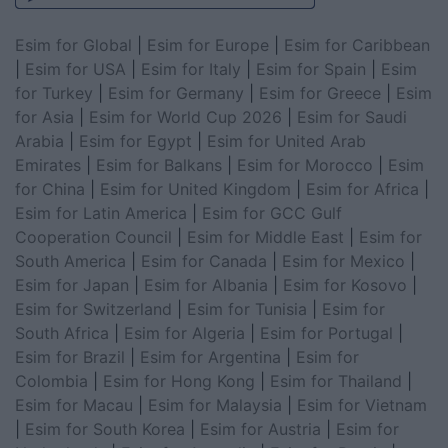
Esim for Global
|
Esim for Europe
|
Esim for Caribbean
|
Esim for USA
|
Esim for Italy
|
Esim for Spain
|
Esim
for Turkey
|
Esim for Germany
|
Esim for Greece
|
Esim
for Asia
|
Esim for World Cup 2026
|
Esim for Saudi
Arabia
|
Esim for Egypt
|
Esim for United Arab
Emirates
|
Esim for Balkans
|
Esim for Morocco
|
Esim
for China
|
Esim for United Kingdom
|
Esim for Africa
|
Esim for Latin America
|
Esim for GCC Gulf
Cooperation Council
|
Esim for Middle East
|
Esim for
South America
|
Esim for Canada
|
Esim for Mexico
|
Esim for Japan
|
Esim for Albania
|
Esim for Kosovo
|
Esim for Switzerland
|
Esim for Tunisia
|
Esim for
South Africa
|
Esim for Algeria
|
Esim for Portugal
|
Esim for Brazil
|
Esim for Argentina
|
Esim for
Colombia
|
Esim for Hong Kong
|
Esim for Thailand
|
Esim for Macau
|
Esim for Malaysia
|
Esim for Vietnam
|
Esim for South Korea
|
Esim for Austria
|
Esim for