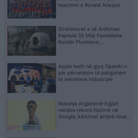
huazimin e Ronald Araujos
Strehimoret e së Ardhmes:
Kapsula 35 Mijë Paundëshe
Kundër Plumbave,
Shpërthimeve dhe Fatkeqësive
Natyrore
Apple hedh në gjyq OpenAI-n
për përvetësim të paligjshëm
të sekreteve industriale
Ndeshja Argjentinë–Egjipt
vendos rekord historik në
Google, kërkimet arrijnë nivele
të papara