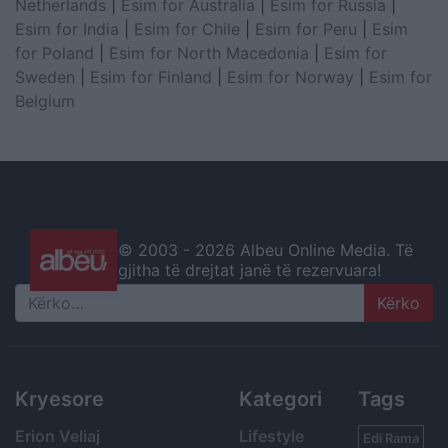
Netherlands
|
Esim for Australia
|
Esim for Russia
|
Esim for India
|
Esim for Chile
|
Esim for Peru
|
Esim
for Poland
|
Esim for North Macedonia
|
Esim for
Sweden
|
Esim for Finland
|
Esim for Norway
|
Esim for
Belgium
© 2003 -
2026 Albeu Online Media. Të
gjitha të drejtat janë të rezervuara!
Search
Kryesore
Kategori
Tags
Erion Veliaj
Lifestyle
Edi Rama