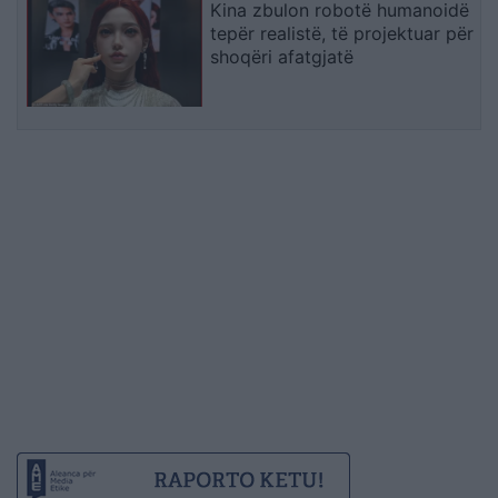
Kina zbulon robotë humanoidë
tepër realistë, të projektuar për
shoqëri afatgjatë