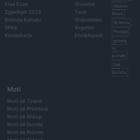
Free Esim
Showbiz
Albania
Zgjedhjet 2025
Tech
News
Belinda Balluku
Shëndetësi
Ilir Meta
SPAK
Argetim
Piranjat
Kombëtarja
Enciklopedi
gazeta,
tv,
portale
Sali
Berisha
Moti
Moti në Tiranë
Moti në Prishtinë
Moti në Shkup
Moti në Durrës
Moti në Prizren
Moti në Tetovë