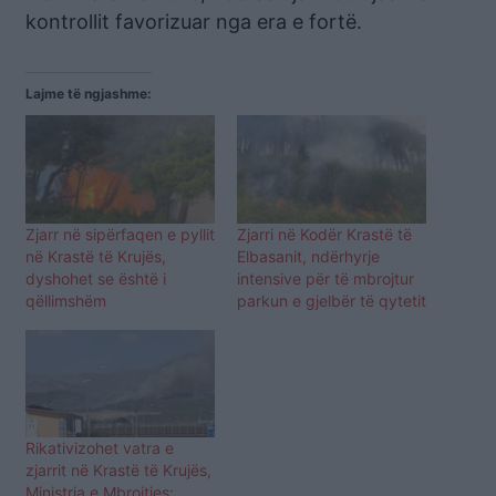
kontrollit favorizuar nga era e fortë.
Lajme të ngjashme:
Zjarr në sipërfaqen e pyllit
Zjarri në Kodër Krastë të
në Krastë të Krujës,
Elbasanit, ndërhyrje
dyshohet se është i
intensive për të mbrojtur
qëllimshëm
parkun e gjelbër të qytetit
Rikativizohet vatra e
zjarrit në Krastë të Krujës,
Ministria e Mbrojtjes: