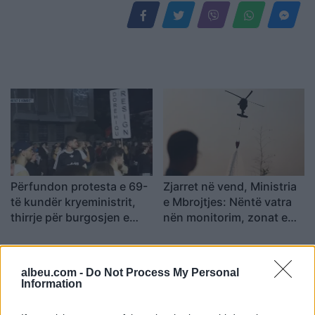
Përfundon protesta e 69-
Zjarret në vend, Ministria
të kundër kryeministrit,
e Mbrojtjes: Nëntë vatra
thirrje për burgosjen e
nën monitorim, zonat e
Ramës dhe Berishës:
banuara jashtë rrezikut
“Nesër do të jemi më
shumë, nuk ndalemi”
albeu.com -
Do Not Process My Personal
Information