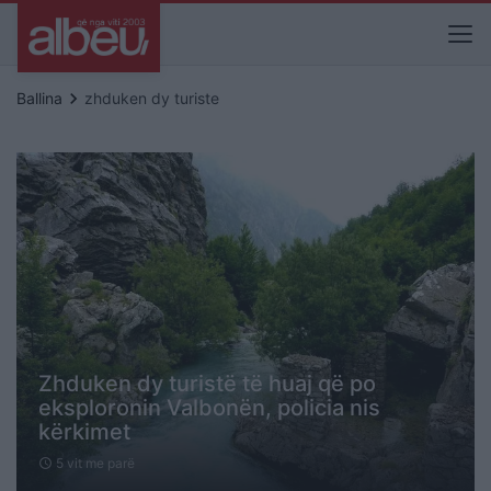
keyboard_arrow_right
Ballina
zhduken dy turiste
Zhduken dy turistë të huaj që po
eksploronin Valbonën, policia nis
kërkimet
5 vit me parë
schedule