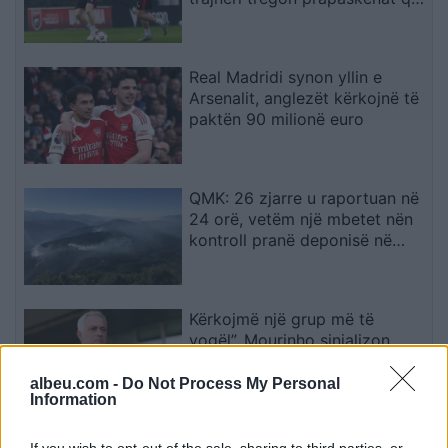
dërguan në vendimin drastik
Real Madridi synon yllin e
Arsenalit, anglezët kërkojnë të
paktën 90 milionë euro
QMK: 26 zjarre u raportuan në
24 orë, vetëm një mbetet nën
kontroll pranë deponisë në
Kriva Pallankë
Kërkojmë një grup më të
vogël”, Mourinho sinjalizon
ndryshime në skuadrën e Real
Madridit
albeu.com -
Do Not Process My Personal
Information
Sulme masive me dronë
If you wish to opt-out of the sale, sharing to third parties, or