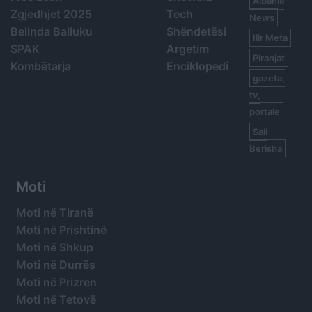
Albania
Zgjedhjet 2025
Tech
News
Belinda Balluku
Shëndetësi
Ilir Meta
SPAK
Argetim
Piranjat
Kombëtarja
Enciklopedi
gazeta,
tv,
portale
Sali
Berisha
Moti
Moti në Tiranë
Moti në Prishtinë
Moti në Shkup
Moti në Durrës
Moti në Prizren
Moti në Tetovë