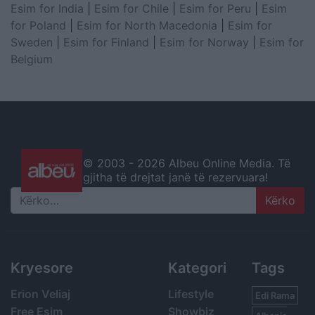
Esim for India
|
Esim for Chile
|
Esim for Peru
|
Esim
for Poland
|
Esim for North Macedonia
|
Esim for
Sweden
|
Esim for Finland
|
Esim for Norway
|
Esim for
Belgium
© 2003 -
2026 Albeu Online Media. Të
gjitha të drejtat janë të rezervuara!
Search
Kryesore
Kategori
Tags
Erion Veliaj
Lifestyle
Edi Rama
Free Esim
Showbiz