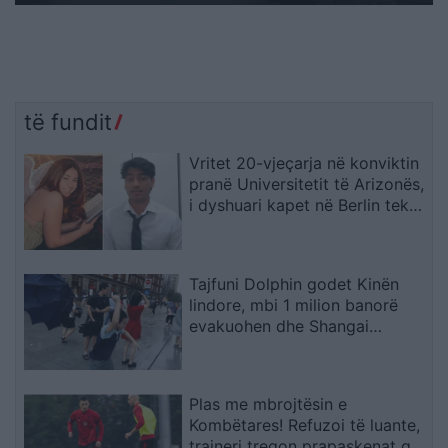
të fundit
Vritet 20-vjeçarja në konviktin
pranë Universitetit të Arizonës,
i dyshuari kapet në Berlin teksa
përpiqej të largohej drejt Indisë
Tajfuni Dolphin godet Kinën
lindore, mbi 1 milion banorë
evakuohen dhe Shangai
përmbytet
Plas me mbrojtësin e
Kombëtares! Refuzoi të luante,
trajneri tregon prapaskenat që