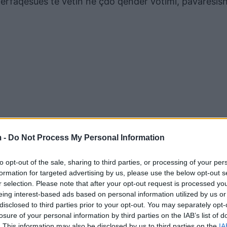
përfaqësues të vetin në çdo qendër votimi, pavarësish
 -
Do Not Process My Personal Information
to opt-out of the sale, sharing to third parties, or processing of your per
formation for targeted advertising by us, please use the below opt-out s
r selection. Please note that after your opt-out request is processed y
eing interest-based ads based on personal information utilized by us or
disclosed to third parties prior to your opt-out. You may separately opt-
losure of your personal information by third parties on the IAB’s list of
. This information may also be disclosed by us to third parties on the
IA