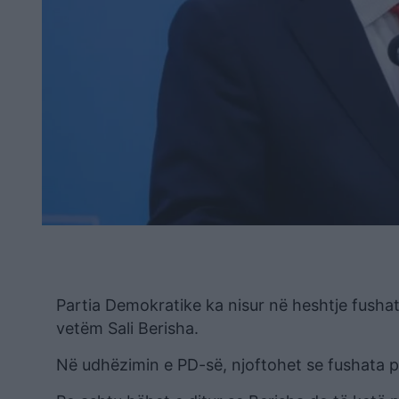
Partia Demokratike ka nisur në heshtje fushatë
vetëm Sali Berisha.
Në udhëzimin e PD-së, njoftohet se fushata për