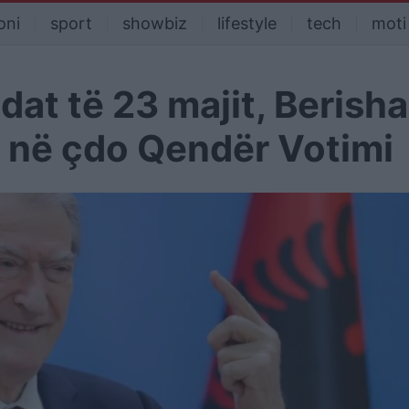
oni
sport
showbiz
lifestyle
tech
moti
dat të 23 majit, Berisha
n në çdo Qendër Votimi