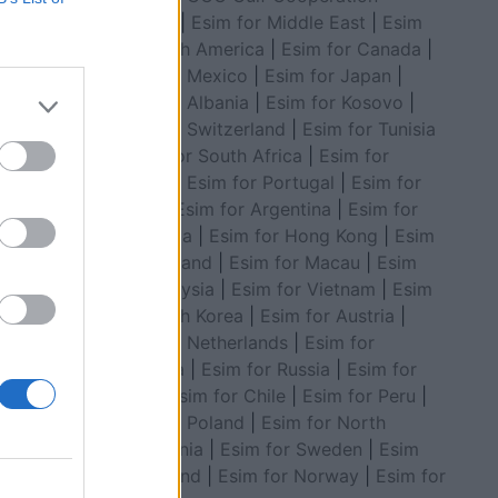
Council
|
Esim for Middle East
|
Esim
for South America
|
Esim for Canada
|
Esim for Mexico
|
Esim for Japan
|
Esim for Albania
|
Esim for Kosovo
|
 e Partisë
Esim for Switzerland
|
Esim for Tunisia
emër në
|
Esim for South Africa
|
Esim for
Algeria
|
Esim for Portugal
|
Esim for
Brazil
|
Esim for Argentina
|
Esim for
Colombia
|
Esim for Hong Kong
|
Esim
for Thailand
|
Esim for Macau
|
Esim
for Malaysia
|
Esim for Vietnam
|
Esim
for South Korea
|
Esim for Austria
|
Esim for Netherlands
|
Esim for
Australia
|
Esim for Russia
|
Esim for
India
|
Esim for Chile
|
Esim for Peru
|
Esim for Poland
|
Esim for North
Macedonia
|
Esim for Sweden
|
Esim
for Finland
|
Esim for Norway
|
Esim for