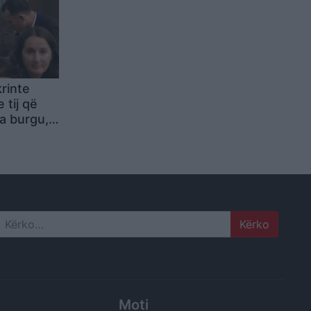
krinte
 tij që
ga burgu,
let për
me ish-
shte
a?
Search
Moti