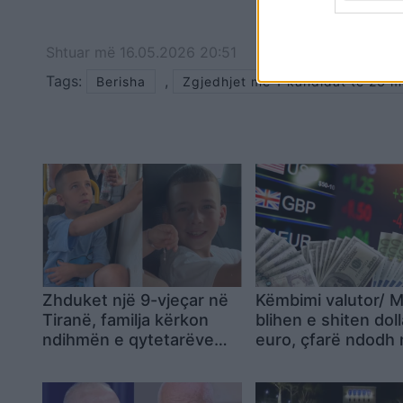
Shtuar
më
16.05.2026 20:51
Tags:
,
Berisha
Zgjedhjet me 1 kandidat të 23 ma
Zhduket një 9-vjeçar në
Këmbimi valutor/ 
Tiranë, familja kërkon
blihen e shiten doll
ndihmën e qytetarëve
euro, çfarë ndodh
për ta gjetur
monedhat e tjera