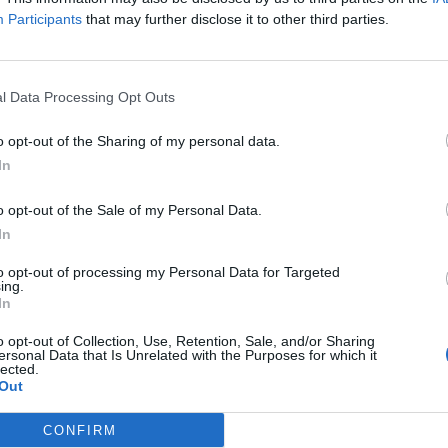
Participants
that may further disclose it to other third parties.
l Data Processing Opt Outs
ikon video të reja nga
Sot zhvillohen zgjedhjet për kreun
11 Majit: Ja se si patronazhistët
Demokratike, Sali Berisha i vetmi 
o opt-out of the Sharing of my personal data.
zgjedhësit në…
garë
In
o opt-out of the Sale of my Personal Data.
In
to opt-out of processing my Personal Data for Targeted
ing.
In
o opt-out of Collection, Use, Retention, Sale, and/or Sharing
ersonal Data that Is Unrelated with the Purposes for which it
lected.
Out
CONFIRM