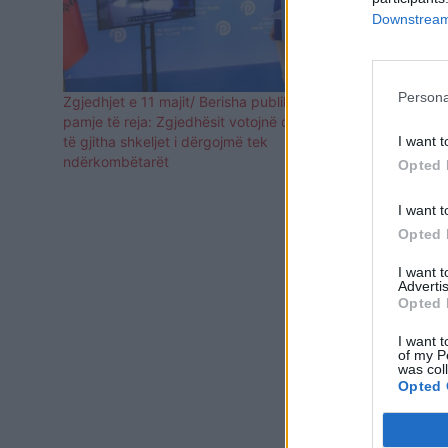
Downstream 
Persona
Zgjedhjet e 11 majit/ Berisha publikon
Berisha publ
pamje të reja: Zgjedhësit votojnë disa herë,
zgjedhjet e 
I want t
të gjitha shkeljet i dërgojmë tek
shoqërojnë 
ndërkombëtarët
Opted 
I want t
Opted 
I want 
Advertis
Opted 
I want t
of my P
was col
Opted 