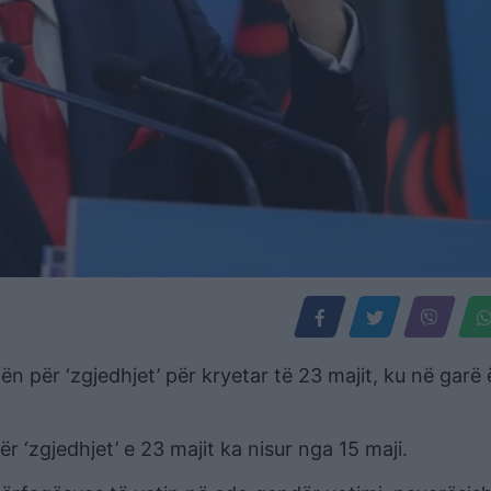
n për ‘zgjedhjet’ për kryetar të 23 majit, ku në garë
 ‘zgjedhjet’ e 23 majit ka nisur nga 15 maji.