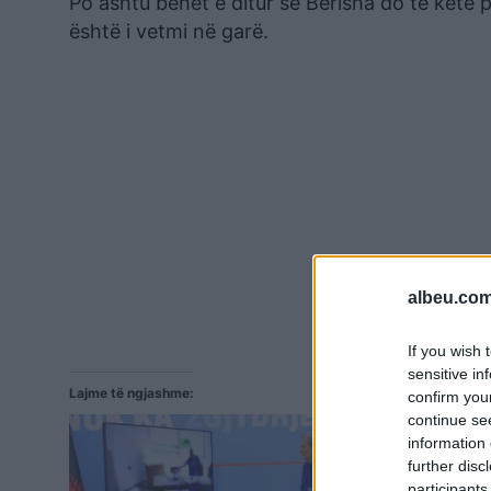
Po ashtu bëhet e ditur se Berisha do të ketë 
është i vetmi në garë.
albeu.com
If you wish 
sensitive in
Lajme të ngjashme:
confirm you
continue se
information 
further disc
participants