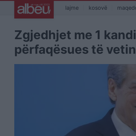
lajme
kosovë
maqed
Zgjedhjet me 1 kandi
përfaqësues të veti