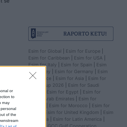
t se
Esim for Global
|
Esim for Europe
|
Esim for Caribbean
|
Esim for USA
|
Esim for Italy
|
Esim for Spain
|
Esim
for Turkey
|
Esim for Germany
|
Esim
for Greece
|
Esim for Asia
|
Esim for
World Cup 2026
|
Esim for Saudi
sonal or
Arabia
|
Esim for Egypt
|
Esim for
ection to
United Arab Emirates
|
Esim for
ou may
Balkans
|
Esim for Morocco
|
Esim for
 personal
China
|
Esim for United Kingdom
|
Esim
out of the
for Africa
|
Esim for Latin America
|
 downstream
Esim for GCC Gulf Cooperation
B’s List of