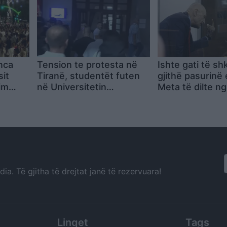
nca
Tension te protesta në
Ishte gati të sh
sit
Tiranë, studentët futen
gjithë pasurinë e
im
në Universitetin
Meta të dilte n
ë
Politeknik pas heqjes së
Kujtim Cakrani f
banderolës
përçarjen e tij 
presidentin! A i
komploti arsyej
a. Të gjitha të drejtat janë të rezervuara!
Linqet
Tags