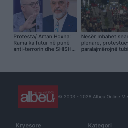
Protesta/ Artan Hoxha:
Nesër mbahet sea
Rama ka futur në punë
plenare, protestue
anti-terrorin dhe SHISH,
paralajmërojnë tub
173 persona në filtër
para Parlamentit n
10:00
© 2003 -
2026 Albeu Online Medi
Kryesore
Kategori