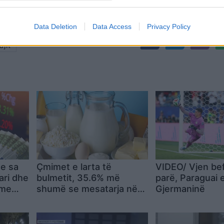
Data Deletion
Data Access
Privacy Policy
jit
Me sa
Çmimet e larta të
VIDEO/ Vjen bef
ari dhe
bulmetit, 35.6% më
parë, Paraguai 
 me
shumë se mesatarja në
Gjermaninë
2025! Shqipëria e treta
në Europë