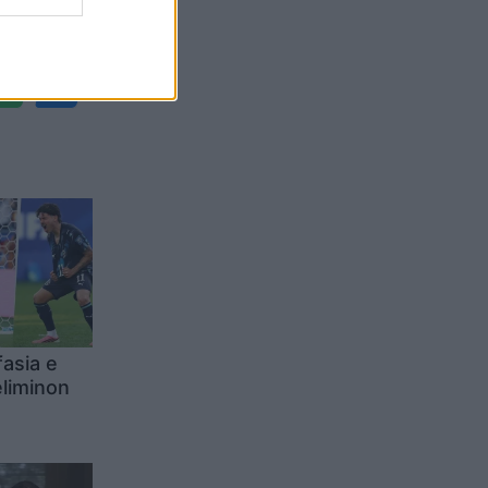
Belgium
asia e
eliminon