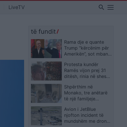
search
LiveTV
të fundit
Rama dje e quante
Trump “kërcënim për
Amerikën”, sot mban
tjetër qëndrim mes
Protesta kundër
protestave 31-ditore
Ramës vijon prej 31
ditësh, rinia në shesh
dhe një i moshuar
Shpërthim në
shpërthen në lot teksa
Monako, tre anëtarë
i mbështet
të një familjeje
ukrainase mbeten të
Avion i JetBlue
plagosur; autoritetet
njofton incident të
verifikojnë pistën
mundshëm me dron
terroriste
gjatë afrimit për ulje