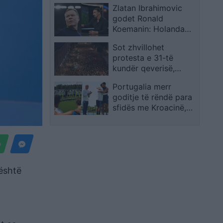
Zlatan Ibrahimovic
në JFK
godet Ronald
Koemanin: Holanda
humbi duke mohuar
Sot zhvillohet
identitetin e saj
protesta e 31-të
kundër qeverisë,
qytetarët kërkojnë
Portugalia merr
largimin e
goditje të rëndë para
panegociueshëm të
sfidës me Kroacinë,
Edi Ramës
Ricardo Carvalho
largohet pas vdekjes
së babait
 është