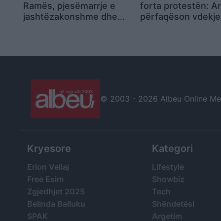
Ramës, pjesëmarrje e
forta protestën: Ar
jashtëzakonshme dhe
përfaqëson vdekjen
thirrje për lirimin e
është përtej urrejt
protestuesve
© 2003 -
2026 Albeu Online Medi
Kryesore
Kategori
Erion Veliaj
Lifestyle
Free Esim
Showbiz
Zgjedhjet 2025
Tech
Belinda Balluku
Shëndetësi
SPAK
Argetim