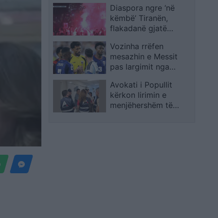
Diaspora ngre ‘në
këmbë’ Tiranën,
flakadanë gjatë
marshimit,
Vozinha rrëfen
protestuesit krijojnë
mesazhin e Messit
atmosferë në rrugët e
pas largimit nga
kryeqytetit
Botërori: Janë fjalë që
Avokati i Popullit
s’do t’i harroj kurrë
kërkon lirimin e
menjëhershëm të
qytetarit me kriza
shëndetësore, qelia i
rrezikon jetën