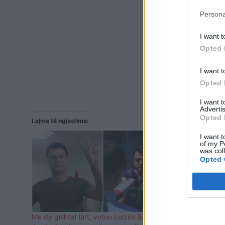
Persona
I want t
Opted 
I want t
Opted 
I want 
Advertis
Opted 
Lajme të ngjashme:
I want t
of my P
was col
Opted 
Me dy gishtat lart, voton Lulzim Basha:
Kushëriri i 