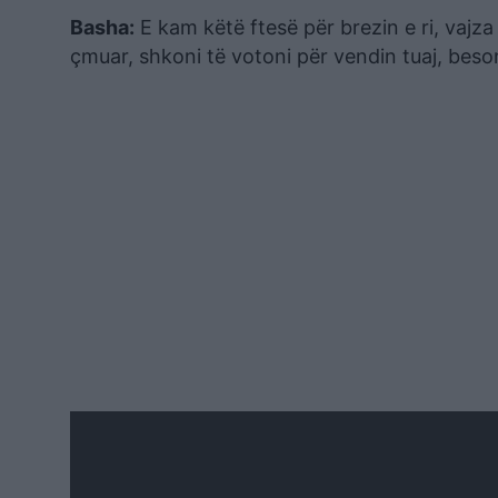
Basha:
E kam këtë ftesë për brezin e ri, vajza
çmuar, shkoni të votoni për vendin tuaj, beso