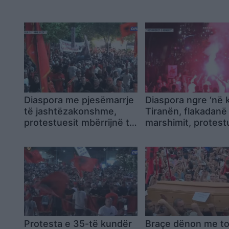
Diaspora me pjesëmarrje
Diaspora ngre ‘në
të jashtëzakonshme,
Tiranën, flakadanë
protestuesit mbërrijnë te
marshimit, protest
komisariati 3: Lironi
krijojnë atmosferë
çunat! Arrestoni Ramën
rrugët e kryeqyteti
Protesta e 35-të kundër
Braçe dënon me to