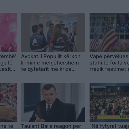
 këmbë’
Avokati i Popullit kërkon
Vapë përvëlues
 gjatë
lirimin e menjëhershëm
stuhi të forta 
uesit
të qytetarit me kriza
rrezik festimet
 në
shëndetësore, qelia i
vjetorit të Pava
t
rrezikon jetën
SHBA-së
ne të
Taulant Balla reagon për
“Në fytyrat tuaj