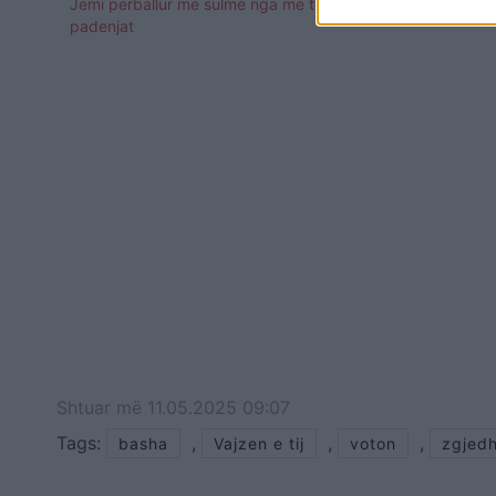
Jemi përballur me sulme nga më të
fisi s’e voto
padenjat
Shtuar
më
11.05.2025 09:07
Tags:
,
,
,
basha
Vajzen e tij
voton
zgjedh