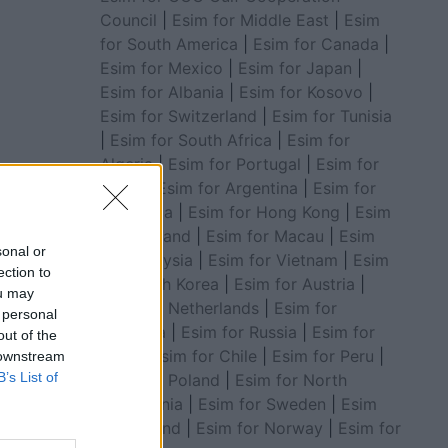
Council
|
Esim for Middle East
|
Esim
for South America
|
Esim for Canada
|
Esim for Mexico
|
Esim for Japan
|
Esim for Albania
|
Esim for Kosovo
|
Esim for Switzerland
|
Esim for Tunisia
|
Esim for South Africa
|
Esim for
Algeria
|
Esim for Portugal
|
Esim for
Brazil
|
Esim for Argentina
|
Esim for
Colombia
|
Esim for Hong Kong
|
Esim
for Thailand
|
Esim for Macau
|
Esim
sonal or
for Malaysia
|
Esim for Vietnam
|
Esim
ection to
for South Korea
|
Esim for Austria
|
ou may
Esim for Netherlands
|
Esim for
 personal
Australia
|
Esim for Russia
|
Esim for
out of the
India
|
Esim for Chile
|
Esim for Peru
|
 downstream
B’s List of
Esim for Poland
|
Esim for North
Macedonia
|
Esim for Sweden
|
Esim
for Finland
|
Esim for Norway
|
Esim for