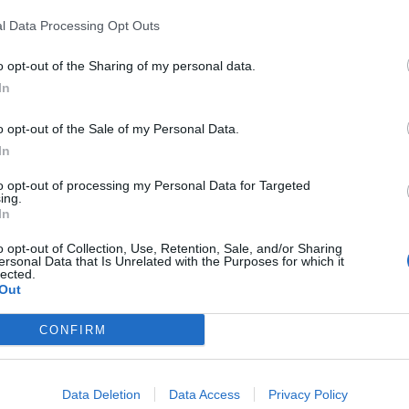
l Data Processing Opt Outs
o opt-out of the Sharing of my personal data.
In
o opt-out of the Sale of my Personal Data.
In
to opt-out of processing my Personal Data for Targeted
ing.
In
o opt-out of Collection, Use, Retention, Sale, and/or Sharing
ersonal Data that Is Unrelated with the Purposes for which it
lected.
Out
CONFIRM
Ramës takon Bashën: Asnjë nga
Sfidon Ramën për kryeministër, vo
Data Deletion
Data Access
Privacy Policy