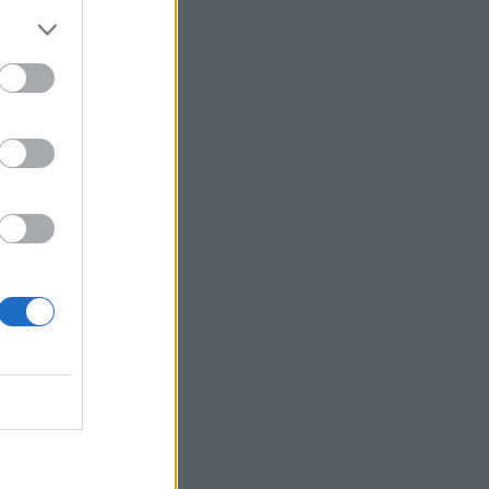
Belgium
ton i