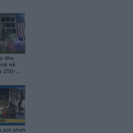
e dhe
vënë në
 e 250-
rësisë së
a sot shoh