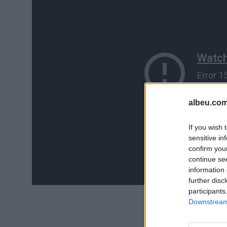
albeu.com
If you wish 
sensitive in
confirm you
continue se
information 
further disc
participants
Downstream 