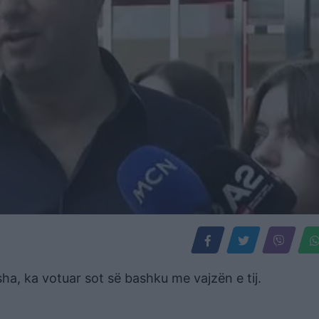
sha, ka votuar sot së bashku me vajzën e tij.