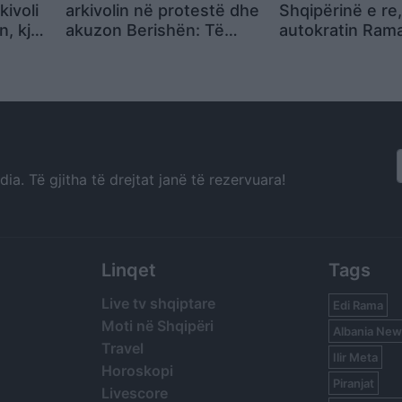
kivoli
arkivolin në protestë dhe
Shqipërinë e re,
, kjo
akuzon Berishën: Të
autokratin Rama
jes
njëjtin veprim e ka bërë
Aktivistja: Jemi
28 vite më parë
nënat tona të 
përcjellin më me
nuk ikim më, ikn
a. Të gjitha të drejtat janë të rezervuara!
Linqet
Tags
Live tv shqiptare
Edi Rama
Moti në Shqipëri
Albania New
Travel
Ilir Meta
Horoskopi
Piranjat
Livescore