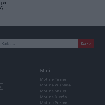
 pa
”/
 këtu që
mos na
 lot. Ne
i ju
Search
Moti
Moti në Tiranë
Moti në Prishtinë
s
Moti në Shkup
Moti në Durrës
Moti në Prizren