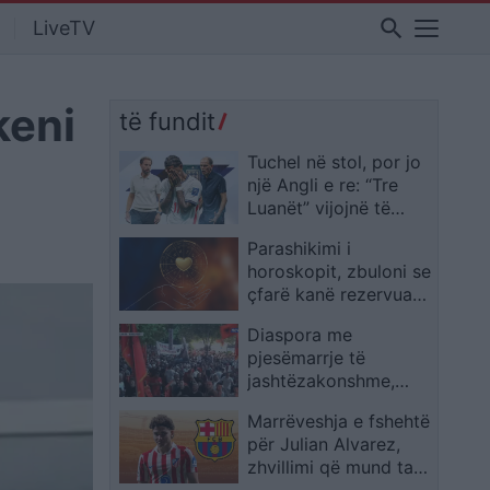
search
LiveTV
keni
të fundit
Tuchel në stol, por jo
një Angli e re: “Tre
Luanët” vijojnë të
ngjajnë me ekipin e
Parashikimi i
Southgate
horoskopit, zbuloni se
çfarë kanë rezervuar
yjet për ju sot
Diaspora me
pjesëmarrje të
jashtëzakonshme,
protestuesit mbërrijnë
Marrëveshja e fshehtë
te komisariati 3: Lironi
për Julian Alvarez,
çunat! Arrestoni
zhvillimi që mund ta
Ramën
afrojë me Barcelonën