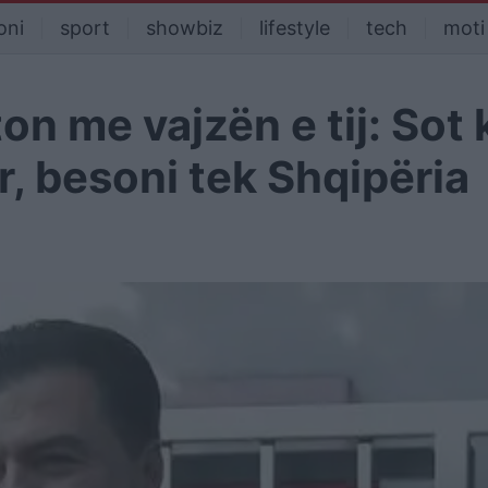
oni
sport
showbiz
lifestyle
tech
moti
on me vajzën e tij: Sot 
r, besoni tek Shqipëria