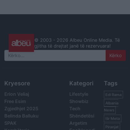
© 2003 -
2026 Albeu Online Media. Të
gjitha të drejtat janë të rezervuara!
Search
Kryesore
Kategori
Tags
Erion Veliaj
Lifestyle
Edi Rama
Free Esim
Showbiz
Albania
Zgjedhjet 2025
Tech
News
Belinda Balluku
Shëndetësi
Ilir Meta
SPAK
Argetim
Piranjat