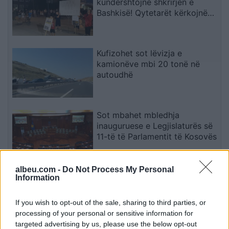
kundërshtojnë shkrirjen e
Bashkisë! Qytetarët kërkojnë
mbështetjen e deputetëve
Kufizohet sot lëvizja e
kamionëve mbi 20 tonë në
autoudhë
Sot mbahet mbledhja
inauguruese e Legjislaturës së
11-të të Parlamentit të Kosovës
albeu.com -
Do Not Process My Personal
Këmbimi valutor/ Me sa blihen
Information
e shiten dollari dhe euro, çfarë
ndodh me monedhat e tjera
If you wish to opt-out of the sale, sharing to third parties, or
processing of your personal or sensitive information for
targeted advertising by us, please use the below opt-out