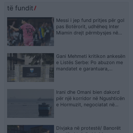
të fundit
Messi i jep fund pritjes për gol
pas Botërorit, udhëheq Inter
Miamin drejt përmbysjes në
Kupën e Ligës
Gani Mehmeti kritikon ankesën
e Listës Serbe: Po abuzon me
mandatet e garantuara,
Kushtetuesja duhet t’ia ndalojë
veprimtarinë
Irani dhe Omani bien dakord
për një korridor në Ngushticën
e Hormuzit, negociatat në
fazën përfundimtare
Divjaka në protestë/ Banorët