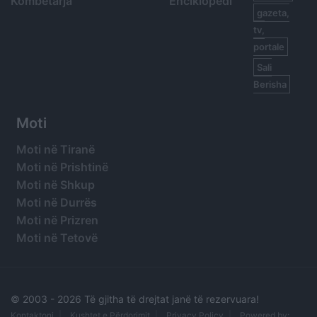
Kombëtarja
Enciklopedi
gazeta,
tv,
portale
Sali
Berisha
Moti
Moti në Tiranë
Moti në Prishtinë
Moti në Shkup
Moti në Durrës
Moti në Prizren
Moti në Tetovë
© 2003 -
2026 Të gjitha të drejtat janë të rezervuara!
Kontaktoni
Kushtet e Përdorimit
Privacy Policy
Powered by: