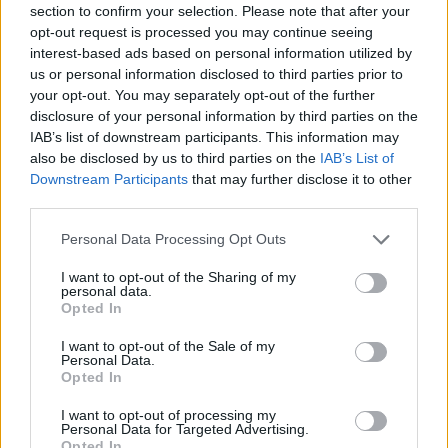
section to confirm your selection. Please note that after your
opt-out request is processed you may continue seeing
interest-based ads based on personal information utilized by
us or personal information disclosed to third parties prior to
your opt-out. You may separately opt-out of the further
disclosure of your personal information by third parties on the
IAB’s list of downstream participants. This information may
also be disclosed by us to third parties on the
IAB’s List of
Downstream Participants
that may further disclose it to other
third parties.
Personal Data Processing Opt Outs
I want to opt-out of the Sharing of my
personal data.
Opted In
I want to opt-out of the Sale of my
Personal Data.
Opted In
Esim for Global
|
Esim for Europe
|
Esim for Caribbean
|
Esim for USA
|
Esim for Italy
|
Esim for Spain
|
Esim
I want to opt-out of processing my
for Turkey
|
Esim for Germany
|
Esim for Greece
|
Esim
Personal Data for Targeted Advertising.
Opted In