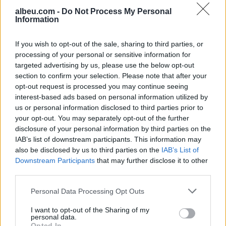
albeu.com -
Do Not Process My Personal
Information
Nissan Qashqai e-Power
vendos rekord dhe regjistrohet
If you wish to opt-out of the sale, sharing to third parties, or
në Guinness
processing of your personal or sensitive information for
targeted advertising by us, please use the below opt-out
section to confirm your selection. Please note that after your
opt-out request is processed you may continue seeing
Ja pse shoferët e ulin radion
interest-based ads based on personal information utilized by
gjatë parkimit në prapakthim
us or personal information disclosed to third parties prior to
your opt-out. You may separately opt-out of the further
disclosure of your personal information by third parties on the
IAB’s list of downstream participants. This information may
also be disclosed by us to third parties on the
IAB’s List of
Downstream Participants
that may further disclose it to other
third parties.
Personal Data Processing Opt Outs
I want to opt-out of the Sharing of my
personal data.
Opted In