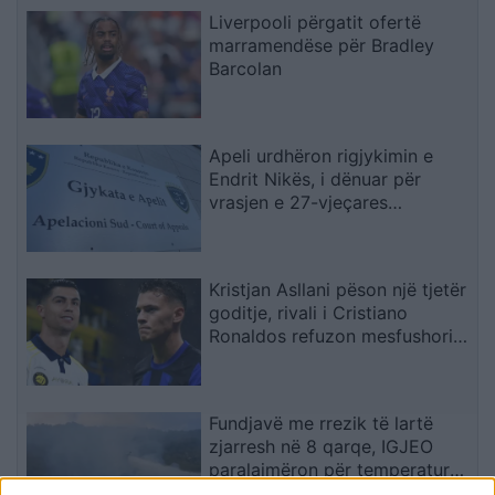
Liverpooli përgatit ofertë
marramendëse për Bradley
Barcolan
Apeli urdhëron rigjykimin e
Endrit Nikës, i dënuar për
vrasjen e 27-vjeçares
argjentinase
Kristjan Asllani pëson një tjetër
goditje, rivali i Cristiano
Ronaldos refuzon mesfushorin
kuqezi
Fundjavë me rrezik të lartë
zjarresh në 8 qarqe, IGJEO
paralajmëron për temperatura
deri në 39 gradë