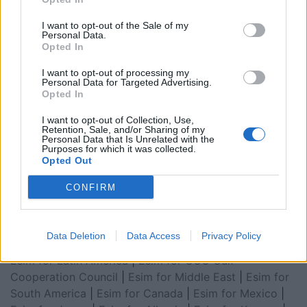
I want to opt-out of the Sale of my
Personal Data.
Opted In
I want to opt-out of processing my
Personal Data for Targeted Advertising.
Opted In
I want to opt-out of Collection, Use,
Retention, Sale, and/or Sharing of my
Personal Data that Is Unrelated with the
Esim for Global
|
Esim for Europe
|
Esim for Caribbean
Purposes for which it was collected.
Opted Out
|
Esim for USA
|
Esim for Italy
|
Esim for Spain
|
Esim
for Turkey
|
Esim for Germany
|
Esim for Greece
|
Esim
CONFIRM
for Asia
|
Esim for World Cup 2026
|
Esim for Saudi
Arabia
|
Esim for Egypt
|
Esim for United Arab
Emirates
|
Esim for Balkans
|
Esim for Morocco
|
Esim
Data Deletion
Data Access
Privacy Policy
for China
|
Esim for United Kingdom
|
Esim for Africa
|
Esim for Latin America
|
Esim for GCC Gulf
Cooperation Council
|
Esim for Middle East
|
Esim for
South America
|
Esim for Canada
|
Esim for Mexico
|