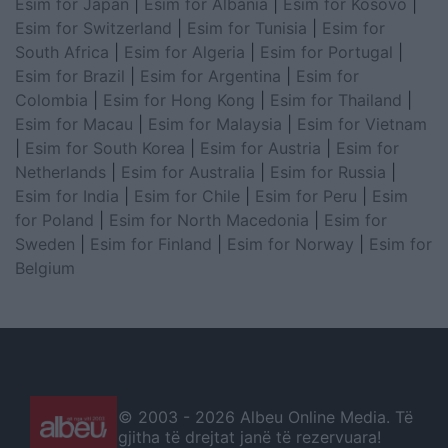
Esim for Japan
|
Esim for Albania
|
Esim for Kosovo
|
Esim for Switzerland
|
Esim for Tunisia
|
Esim for
South Africa
|
Esim for Algeria
|
Esim for Portugal
|
Esim for Brazil
|
Esim for Argentina
|
Esim for
Colombia
|
Esim for Hong Kong
|
Esim for Thailand
|
Esim for Macau
|
Esim for Malaysia
|
Esim for Vietnam
|
Esim for South Korea
|
Esim for Austria
|
Esim for
Netherlands
|
Esim for Australia
|
Esim for Russia
|
Esim for India
|
Esim for Chile
|
Esim for Peru
|
Esim
for Poland
|
Esim for North Macedonia
|
Esim for
Sweden
|
Esim for Finland
|
Esim for Norway
|
Esim for
Belgium
© 2003 -
2026 Albeu Online Media. Të
gjitha të drejtat janë të rezervuara!