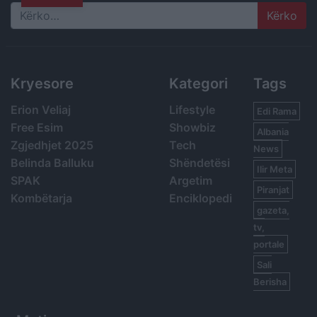
Search
Kryesore
Kategori
Tags
Erion Veliaj
Lifestyle
Edi Rama
Free Esim
Showbiz
Albania
Zgjedhjet 2025
Tech
News
Belinda Balluku
Shëndetësi
Ilir Meta
SPAK
Argetim
Piranjat
Kombëtarja
Enciklopedi
gazeta,
tv,
portale
Sali
Berisha