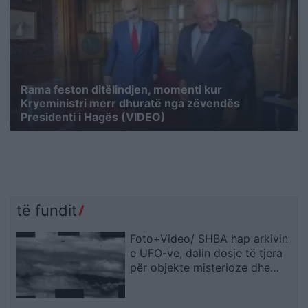
Rama feston ditëlindjen, momenti kur
Kryeministri merr dhuratë nga zëvendës
Presidenti i Hagës (VIDEO)
të fundit
Foto+Video/ SHBA hap arkivin
e UFO-ve, dalin dosje të tjera
për objekte misterioze dhe
dukuri të pashpjeguara