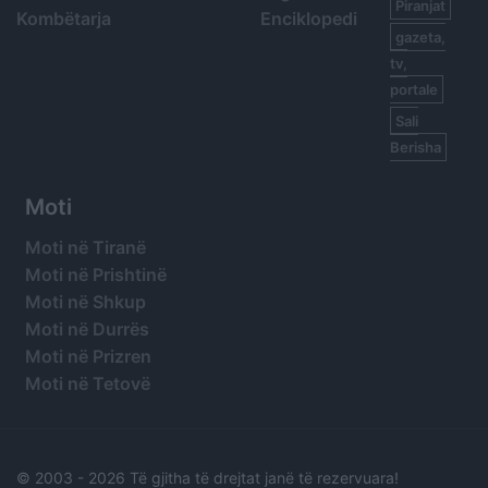
Piranjat
Kombëtarja
Enciklopedi
gazeta,
tv,
portale
Sali
Berisha
Moti
Moti në Tiranë
Moti në Prishtinë
Moti në Shkup
Moti në Durrës
Moti në Prizren
Moti në Tetovë
© 2003 -
2026 Të gjitha të drejtat janë të rezervuara!