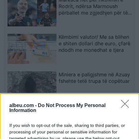
Rodrit, ndërsa Marmoush
përballet me zgjedhjen për të
ardhmen
Këmbimi valutor/ Me sa blihen
e shiten dollari dhe euro, çfarë
ndodh me monedhat e tjera
Miniera e paligjshme në Azuay
fshehte tetë trupa të copëtuar
albeu.com -
Do Not Process My Personal
Information
Ndahet nga jeta në moshën
84-vjeçare Ben Jones, aktori i
“The Dukes of Hazzard
If you wish to opt-out of the sale, sharing to third parties, or
processing of your personal or sensitive information for
targeted advertising by us, please use the below opt-out