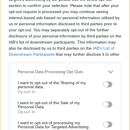
section to confirm your selection. Please note that after your
opt-out request is processed you may continue seeing
interest-based ads based on personal information utilized by
us or personal information disclosed to third parties prior to
your opt-out. You may separately opt-out of the further
disclosure of your personal information by third parties on the
IAB’s list of downstream participants. This information may
also be disclosed by us to third parties on the
IAB’s List of
Downstream Participants
that may further disclose it to other
third parties.
Personal Data Processing Opt Outs
I want to opt-out of the Sharing of my
personal data.
Opted In
I want to opt-out of the Sale of my
Personal Data.
Opted In
Esim for Global
|
Esim for Europe
|
Esim for Caribbean
|
Esim for USA
|
Esim for Italy
|
Esim for Spain
|
Esim
I want to opt-out of processing my
Personal Data for Targeted Advertising.
for Turkey
|
Esim for Germany
|
Esim for Greece
|
Esim