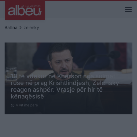
keyboard_arrow_right
Ballina
zelenky
10 të vdekur në Kherson nga sulmet
ruse në prag Krishtlindjesh, Zelensky
reagon ashpër: Vrasje për hir të
kënaqësisë
4 vit me parë
schedule