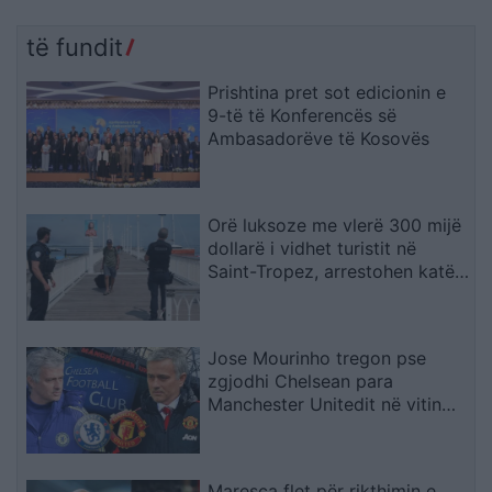
të fundit
Prishtina pret sot edicionin e
9-të të Konferencës së
Ambasadorëve të Kosovës
Orë luksoze me vlerë 300 mijë
dollarë i vidhet turistit në
Saint-Tropez, arrestohen katër
spanjollë
Jose Mourinho tregon pse
zgjodhi Chelsean para
Manchester Unitedit në vitin
2013: “Kisha nevojë të
ndihesha i dashur
Maresca flet për rikthimin e