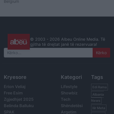
Belgium
© 2003 -
2026 Albeu Online Media. Të
gjitha të drejtat janë të rezervuara!
Search
Kryesore
Kategori
Tags
Erion Veliaj
Lifestyle
Edi Rama
Free Esim
Showbiz
Albania
Zgjedhjet 2025
Tech
News
Belinda Balluku
Shëndetësi
Ilir Meta
SPAK
Argetim