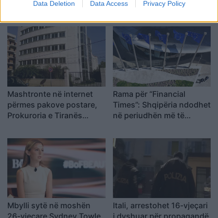
Data Deletion
Data Access
Privacy Policy
Mashtronte në internet
Rama për “Financial
përmes pakove postare,
Times”: Shqipëria ndodhet
Prokuroria e Tiranës
në periudhën më të
dërgon për gjykim
favorshme drejt BE-së
nigerianin
Mbylli sytë në moshën
Itali, arrestohet 16-vjeçari
26-vjeçare Sydney Towle,
i dyshuar për propagandë