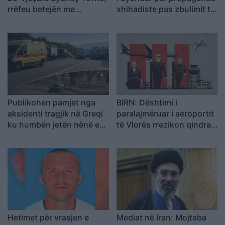
rrëfeu betejën me
xhihadiste pas zbulimit të
kancerin e rrallë para mbi
materialeve të ISIS në
një milion ndjekësish
pajisjet e tij
Publikohen pamjet nga
BIRN: Dështimi i
aksidenti tragjik në Greqi
paralajmëruar i aeroportit
ku humbën jetën nënë e
të Vlorës rrezikon qindra
bir nga Shqipëria, dy
milionë euro në arbitrazh
makinat u përplasën kokë
më kokë (VIDEO)
Hetimet për vrasjen e
Mediat në Iran: Mojtaba