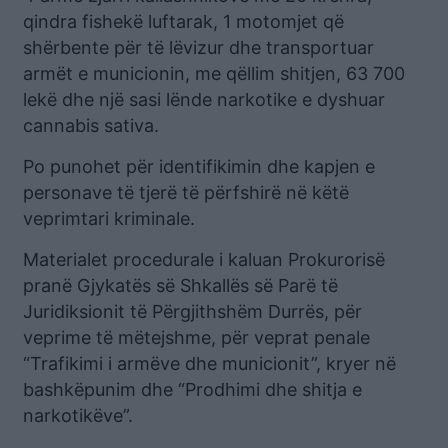
qindra fishekë luftarak, 1 motomjet që
shërbente për të lëvizur dhe transportuar
armët e municionin, me qëllim shitjen, 63 700
lekë dhe një sasi lënde narkotike e dyshuar
cannabis sativa.
Po punohet për identifikimin dhe kapjen e
personave të tjerë të përfshirë në këtë
veprimtari kriminale.
Materialet procedurale i kaluan Prokurorisë
pranë Gjykatës së Shkallës së Parë të
Juridiksionit të Përgjithshëm Durrës, për
veprime të mëtejshme, për veprat penale
“Trafikimi i armëve dhe municionit”, kryer në
bashkëpunim dhe “Prodhimi dhe shitja e
narkotikëve”.