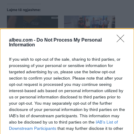
Lajme të ngjashme:
albeu.com -
Do Not Process My Personal
Information
Emrat/ Zbulohet drogë
Depoja e armëve në
dhe arsenal armësh në
Tiranë, Gjykata jep masën
If you wish to opt-out of the sale, sharing to third parties, or
Durrës, arrestohen 15
e sigurisë për Ervis
persona
Bakallin dhe Dorian Kalon
processing of your personal or sensitive information for
targeted advertising by us, please use the below opt-out
section to confirm your selection. Please note that after your
opt-out request is processed you may continue seeing
interest-based ads based on personal information utilized by
us or personal information disclosed to third parties prior to
your opt-out. You may separately opt-out of the further
Sekuestrohet arsenal
disclosure of your personal information by third parties on the
armësh në Durrës,
IAB’s list of downstream participants. This information may
arrestohet 70-vjeçari
also be disclosed by us to third parties on the
IAB’s List of
Downstream Participants
that may further disclose it to other