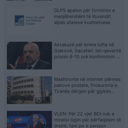
GLPS apelon për formimin e
menjëhershëm të Kuvendit
sipas afateve kushtetuese
Aktakuzë për krime lufte në
Gjakovë, Gacaferi: Ish-qeveritë
prisnin 8-10 orë konfirmimin e
Radojqiçit
Mashtronte në internet përmes
pakove postare, Prokuroria e
Tiranës dërgon për gjykim
nigerianin
VLEN: Për 22 vjet BDI nuk e
miratoi ligjin për përfaqësim të
drejtë, tani po e pengon