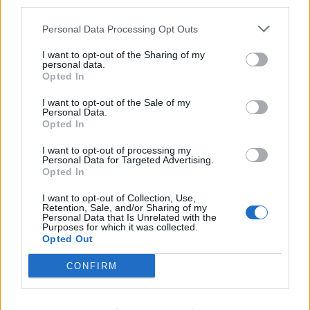
third parties.
Personal Data Processing Opt Outs
I want to opt-out of the Sharing of my
personal data.
Opted In
I want to opt-out of the Sale of my
Personal Data.
Opted In
I want to opt-out of processing my
Personal Data for Targeted Advertising.
Opted In
I want to opt-out of Collection, Use,
Shtuar
më
9.03.2024 11:51
Retention, Sale, and/or Sharing of my
Personal Data that Is Unrelated with the
Tags:
,
,
,
arrestohen
bazë armësh
Durres
Purposes for which it was collected.
Opted Out
dy persona
CONFIRM