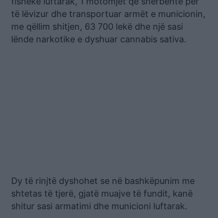
fishekë luftarak, 1 motomjet që shërbente për
të lëvizur dhe transportuar armët e municionin,
me qëllim shitjen, 63 700 lekë dhe një sasi
lënde narkotike e dyshuar cannabis sativa.
Dy të rinjtë dyshohet se në bashkëpunim me
shtetas të tjerë, gjatë muajve të fundit, kanë
shitur sasi armatimi dhe municioni luftarak.