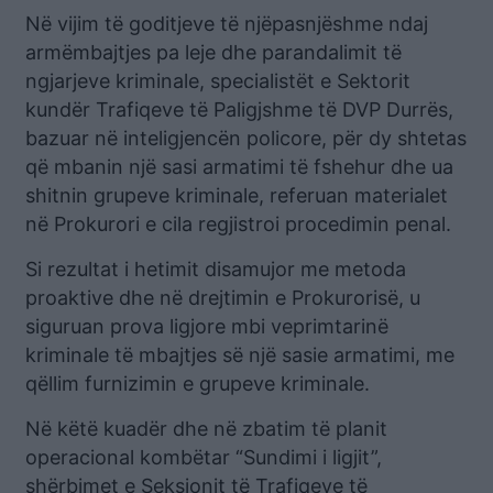
Në vijim të goditjeve të njëpasnjëshme ndaj
armëmbajtjes pa leje dhe parandalimit të
ngjarjeve kriminale, specialistët e Sektorit
kundër Trafiqeve të Paligjshme të DVP Durrës,
bazuar në inteligjencën policore, për dy shtetas
që mbanin një sasi armatimi të fshehur dhe ua
shitnin grupeve kriminale, referuan materialet
në Prokurori e cila regjistroi procedimin penal.
Si rezultat i hetimit disamujor me metoda
proaktive dhe në drejtimin e Prokurorisë, u
siguruan prova ligjore mbi veprimtarinë
kriminale të mbajtjes së një sasie armatimi, me
qëllim furnizimin e grupeve kriminale.
Në këtë kuadër dhe në zbatim të planit
operacional kombëtar “Sundimi i ligjit”,
shërbimet e Seksionit të Trafiqeve të