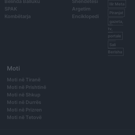
Belinda Balluku
Shëndetësi
Ilir Meta
SPAK
Argetim
Piranjat
Kombëtarja
Enciklopedi
gazeta,
tv,
portale
Sali
Berisha
Moti
Moti në Tiranë
Moti në Prishtinë
Moti në Shkup
Moti në Durrës
Moti në Prizren
Moti në Tetovë