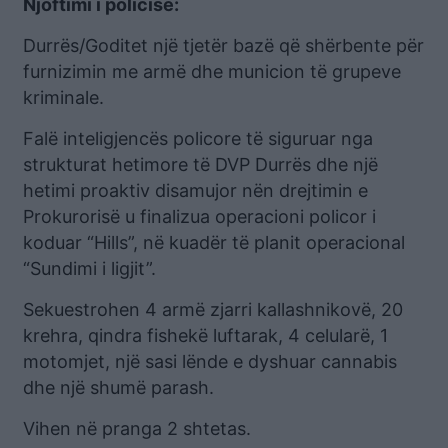
Njoftimi i policisë:
Durrës/Goditet një tjetër bazë që shërbente për
furnizimin me armë dhe municion të grupeve
kriminale.
Falë inteligjencës policore të siguruar nga
strukturat hetimore të DVP Durrës dhe një
hetimi proaktiv disamujor nën drejtimin e
Prokurorisë u finalizua operacioni policor i
koduar “Hills”, në kuadër të planit operacional
“Sundimi i ligjit”.
Sekuestrohen 4 armë zjarri kallashnikovë, 20
krehra, qindra fishekë luftarak, 4 celularë, 1
motomjet, një sasi lënde e dyshuar cannabis
dhe një shumë parash.
Vihen në pranga 2 shtetas.