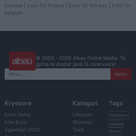
Sweden
|
Esim for Finland
|
Esim for Norway
|
Esim for
Belgium
© 2003 -
2026 Albeu Online Media. Të
gjitha të drejtat janë të rezervuara!
Search
Kryesore
Kategori
Tags
Erion Veliaj
Lifestyle
Edi Rama
Free Esim
Showbiz
Albania
Zgjedhjet 2025
Tech
News