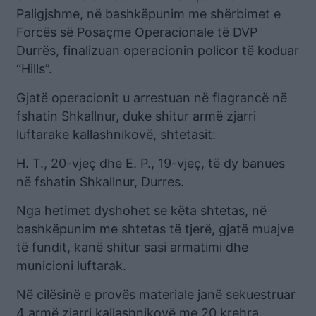
Paligjshme, në bashkëpunim me shërbimet e
Forcës së Posaçme Operacionale të DVP
Durrës, finalizuan operacionin policor të koduar
“Hills”.
Gjatë operacionit u arrestuan në flagrancë në
fshatin Shkallnur, duke shitur armë zjarri
luftarake kallashnikovë, shtetasit:
H. T., 20-vjeç dhe E. P., 19-vjeç, të dy banues
në fshatin Shkallnur, Durres.
Nga hetimet dyshohet se këta shtetas, në
bashkëpunim me shtetas të tjerë, gjatë muajve
të fundit, kanë shitur sasi armatimi dhe
municioni luftarak.
Në cilësinë e provës materiale janë sekuestruar
4 armë zjarri kallashnikovë me 20 krehra,