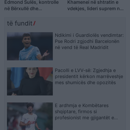
Edmond Sulës, kontrolle
Khamenei në shtratin e
në Bërxullë dhe
vdekjes, lideri suprem në
shoqërime personash për
gjendje të rëndë
t’u marrë në pyetje
shëndetësore
të fundit
Ndikimi i Guardiolës vendimtar:
Pse Rodri zgjodhi Barcelonën
në vend të Real Madridit
Pacolli e LVV-së: Zgjedhja e
presidentit kërkon marrëveshje
mes shumicës dhe opozitës
E ardhmja e Kombëtares
shqiptare, firmos si
profesionist me gjigantët e
Premier Ligë: “Djall” i goditjeve
të dënimit