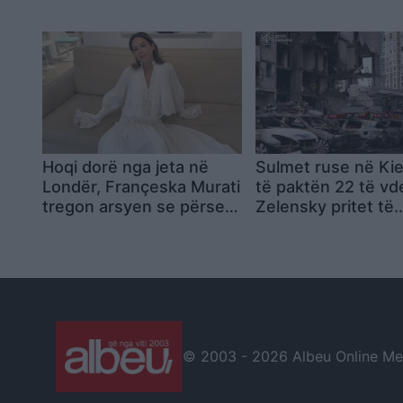
akuza për intimidim nga
ri muzikor
policia dhe për dhunën e
2 korrikut
Hoqi dorë nga jeta në
Sulmet ruse në Kie
Londër, Françeska Murati
të paktën 22 të vd
tregon arsyen se përse u
Zelensky pritet të
rikthye në Tiranë
takohet me Trump
samitin e NATO-s
© 2003 -
2026 Albeu Online Medi