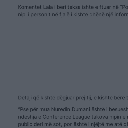
Komentet Lala i bëri teksa ishte e ftuar në “Po
nipi i personit në fjalë i kishte dhënë një info
Detaji që kishte dëgjuar prej tij, e kishte bër
“Pse për mua Nuredin Dumani është i besuesh
ndeshja e Conference League takova nipin e n
public deri më sot, por është i njëjtë me at