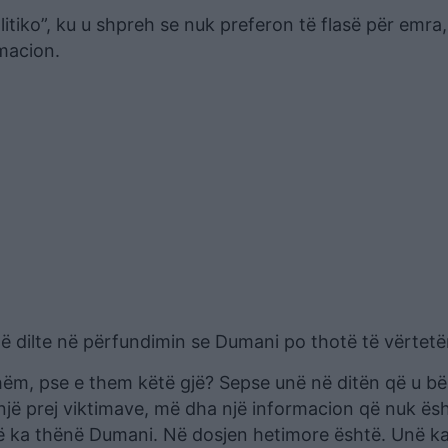
litiko”, ku u shpreh se nuk preferon të flasë për emra
rmacion.
ë të dilte në përfundimin se Dumani po thotë të vërtetë
ëm, pse e them këtë gjë? Sepse unë në ditën që u bë
jë prej viktimave, më dha një informacion që nuk ës
ë që ka thënë Dumani. Në dosjen hetimore është. Unë 