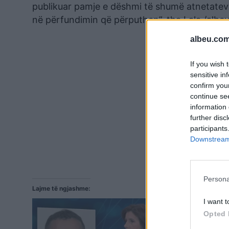
publikuar pamje e dëshmi të shumë atnetatev
në përfundimin që përputhen”, tha Lala./albe
albeu.com
If you wish 
sensitive in
confirm you
continue se
information 
further disc
participants
Downstream 
Persona
Lajme të ngjashme:
I want t
Opted 