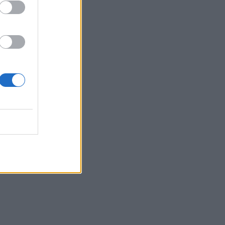
Belgium
n masa të
T,
i