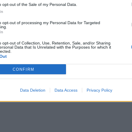
o opt-out of the Sale of my Personal Data.
In
to opt-out of processing my Personal Data for Targeted
ing.
In
ha përplaset në seancë me
Nuredin Dumani u transportua në
nin: Ku e di ti, më ke parë të?
rrepta sigurie në urgjencën e QSU
o opt-out of Collection, Use, Retention, Sale, and/or Sharing
zbulohet arsyeja se pse i penduari 
ersonal Data that Is Unrelated with the Purposes for which it
drejtësisë u shtrua në spital!
lected.
Out
CONFIRM
Data Deletion
Data Access
Privacy Policy