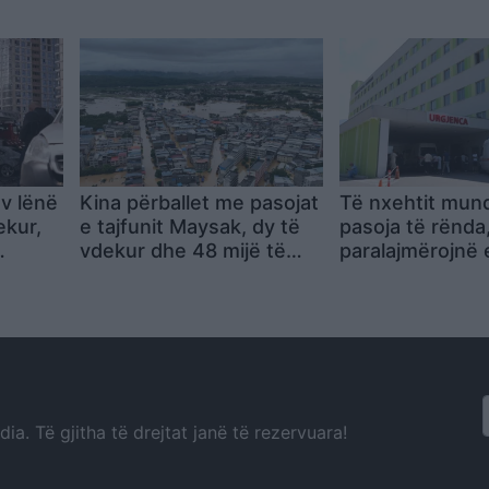
qytetarët nisin
Çokun dhe Pirr
grumbullimin, kërkohet
dorëheqja e kryeministrit
v lënë
Kina përballet me pasojat
Të nxehtit mund 
ekur,
e tajfunit Maysak, dy të
pasoja të rënda
vdekur dhe 48 mijë të
paralajmërojnë 
 në
zhvendosur në Guangxi
gjendje komato
a. Të gjitha të drejtat janë të rezervuara!