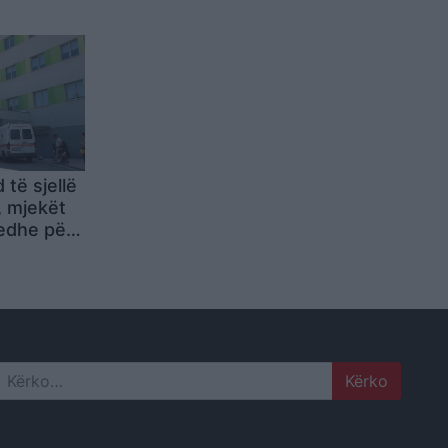
o Xhixhon
të sjellë
, mjekët
edhe për
ze
Search