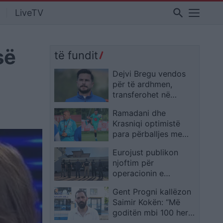
search
LiveTV
së
të fundit
Dejvi Bregu vendos
për të ardhmen,
transferohet në
Arabinë Saudite
Ramadani dhe
Krasniqi optimistë
para përballjes me
Kauno Žalgiris: Drita
Eurojust publikon
kërkon të kthehet me
njoftim për
rezultat të favorshëm
operacionin e
zhvilluar sot në
Gent Progni kallëzon
Kosovë
Saimir Kokën: “Më
goditën mbi 100 herë”,
akuza për intimidim