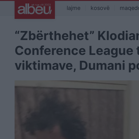
lajme
kosovë
maqed
“Zbërthehet” Klodian
Conference League ta
viktimave, Dumani po