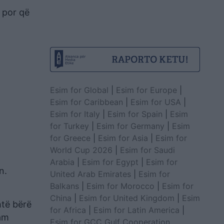
, por që
Esim for Global
|
Esim for Europe
|
Esim for Caribbean
|
Esim for USA
|
Esim for Italy
|
Esim for Spain
|
Esim
for Turkey
|
Esim for Germany
|
Esim
for Greece
|
Esim for Asia
|
Esim for
World Cup 2026
|
Esim for Saudi
Arabia
|
Esim for Egypt
|
Esim for
n.
United Arab Emirates
|
Esim for
Balkans
|
Esim for Morocco
|
Esim for
China
|
Esim for United Kingdom
|
Esim
htë bërë
for Africa
|
Esim for Latin America
|
kam
Esim for GCC Gulf Cooperation