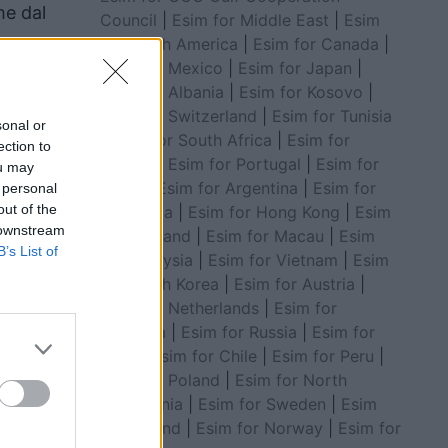
he dal
Council
|
Esim for Middle East
|
Esim
for South America
|
Esim for Canada
|
Esim for Mexico
|
Esim for Japan
|
Esim for Albania
|
Esim for Kosovo
|
Esim for Switzerland
|
Esim for Tunisia
sonal or
|
Esim for South Africa
|
Esim for
ection to
Algeria
|
Esim for Portugal
|
Esim for
ou may
Brazil
|
Esim for Argentina
|
Esim for
 personal
out of the
Colombia
|
Esim for Hong Kong
|
Esim
 downstream
for Thailand
|
Esim for Macau
|
Esim
B’s List of
for Malaysia
|
Esim for Vietnam
|
Esim
for South Korea
|
Esim for Austria
|
Esim for Netherlands
|
Esim for
Australia
|
Esim for Russia
|
Esim for
India
|
Esim for Chile
|
Esim for Peru
|
Esim for Poland
|
Esim for North
Macedonia
|
Esim for Sweden
|
Esim
for Finland
|
Esim for Norway
|
Esim for