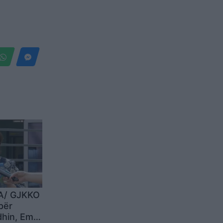
IA/ GJKKO
për
hin, Ema