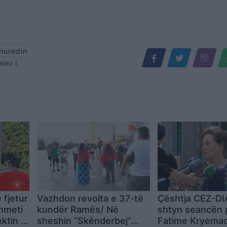
nuredin
imi i
 fjetur
Vazhdon revolta e 37-të
Çështja CEZ-D
hmeti
kundër Ramës/ Në
shtyn seancën 
ektin e
sheshin “Skënderbej”
Fatime Kryemad