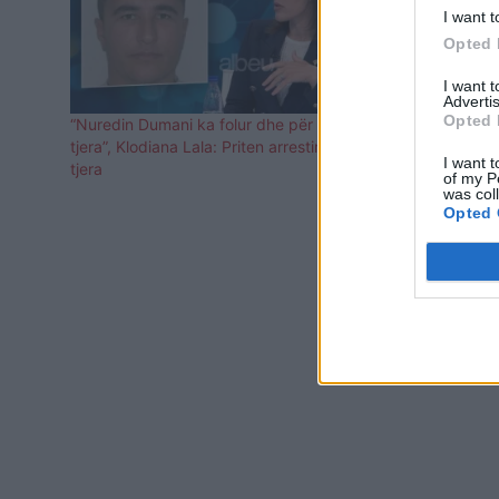
I want t
Opted 
I want 
Advertis
Opted 
“Nuredin Dumani ka folur dhe për ngjarje të
Xhulian Hox
tjera”, Klodiana Lala: Priten arrestime të
Nuredin Duma
I want t
tjera
of my P
was col
Opted 