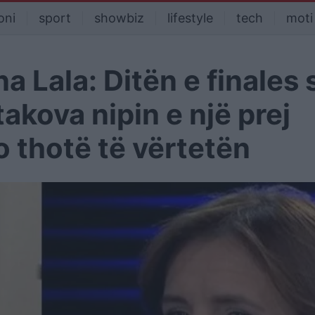
oni
sport
showbiz
lifestyle
tech
moti
a Lala: Ditën e finales 
kova nipin e një prej
 thotë të vërtetën