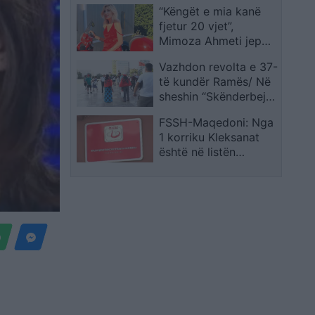
“Këngët e mia kanë
nga policia dhe për
fjetur 20 vjet”,
dhunën e 2 korrikut
Mimoza Ahmeti jep
detaje për projektin e
Vazhdon revolta e 37-
ri muzikor
të kundër Ramës/ Në
sheshin “Skënderbej”
qytetarët nisin
FSSH-Maqedoni: Nga
grumbullimin,
1 korriku Kleksanat
kërkohet dorëheqja e
është në listën
kryeministrit
pozitive, farmacitë
duhet ta japin me
recetë