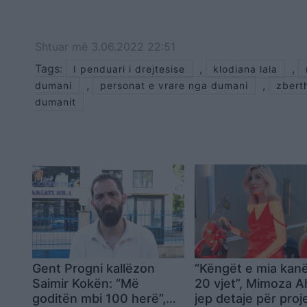
Shtuar
më
3.06.2022 22:51
Tags:
,
,
I penduari i drejtesise
klodiana lala
,
,
dumani
personat e vrare nga dumani
zberth
dumanit
Gent Progni kallëzon
“Këngët e mia kanë
Saimir Kokën: “Më
20 vjet”, Mimoza A
goditën mbi 100 herë”,
jep detaje për proj