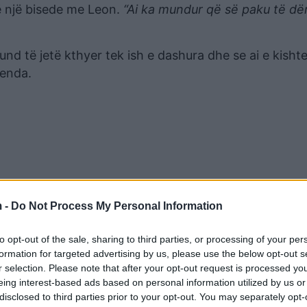
ë një bisede me Leon.
“Ai ka mundur që së paku të dë
nd të jetë kthyer tek ish e dashura dhe se ai e kisht
renda.
 -
Do Not Process My Personal Information
to opt-out of the sale, sharing to third parties, or processing of your per
formation for targeted advertising by us, please use the below opt-out s
r selection. Please note that after your opt-out request is processed y
eing interest-based ads based on personal information utilized by us or
disclosed to third parties prior to your opt-out. You may separately opt-