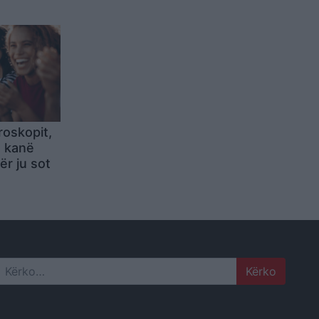
 (VIDEO)
roskopit,
ë kanë
ër ju sot
Search