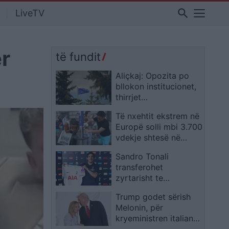
search
LiveTV
r
të fundit
Aliçkaj: Opozita po
bllokon institucionet,
thirrjet
ndërkombëtare
Të nxehtit ekstrem në
kërkojnë stabilitet
Europë solli mbi 3.700
vdekje shtesë në
Francë, Belgjikë dhe
Sandro Tonali
Holandë
transferohet
zyrtarisht te
Tottenhami
Trump godet sërish
Melonin, për
kryeministren italiane
shkruan: “Nevojitet