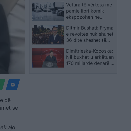
Vetura të vërteta me
urdhër mbrojtjeje”
pamje libri komik
ekspozohen në
Muzeun Petersen
Ditmir Bushati: Fryma
e revoltës nuk shuhet,
36 ditë sheshet të
mbushura për
Dimitrieska-Koçoska:
dorëheqjen e Ramës,
Në buxhet u arkëtuan
protesta ngrihet
170 miliardë denarë,
kundër arrogancës
me rritje të të
dhe aleancës politikë-
ardhurave dhe zgjerim
krim, ndryshimi është i
të investimeve
pashmangshëm
se që
himet se
ek ajo