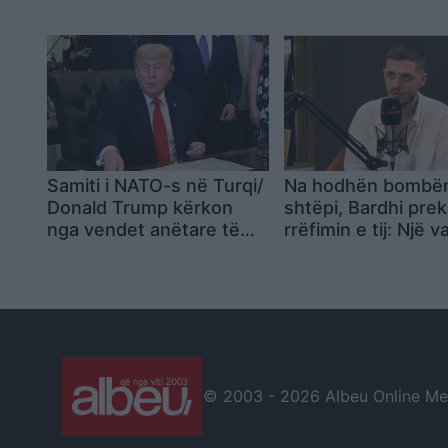
lëndëve narkotike
dedikim emocionu
Samiti i NATO-s në Turqi/
Na hodhën bombë
Donald Trump kërkon
shtëpi, Bardhi pre
nga vendet anëtare të
rrëfimin e tij: Një v
Aleancës zbatimin e
re në jetën time…
angazhimit për rritjen e
shpenzimeve ushtarake
© 2003 -
2026 Albeu Online Medi