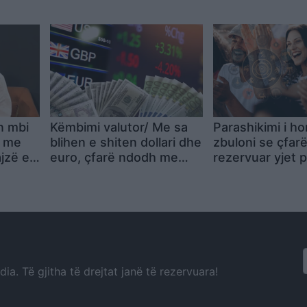
es
jetë
njerëz në rrugë
n mbi
Këmbimi valutor/ Me sa
Parashikimi i ho
k me
blihen e shiten dollari dhe
zbuloni se çfar
ajzë e
euro, çfarë ndodh me
rezervuar yjet p
monedhat e tjera
a. Të gjitha të drejtat janë të rezervuara!