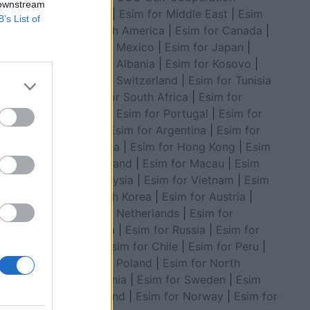
 downstream
Council
|
Esim for Middle East
|
Esim
B’s List of
for South America
|
Esim for Canada
|
Esim for Mexico
|
Esim for Japan
|
Esim for Albania
|
Esim for Kosovo
|
Esim for Switzerland
|
Esim for Tunisia
|
Esim for South Africa
|
Esim for
Algeria
|
Esim for Portugal
|
Esim for
Brazil
|
Esim for Argentina
|
Esim for
si
Colombia
|
Esim for Hong Kong
|
Esim
for Thailand
|
Esim for Macau
|
Esim
for Malaysia
|
Esim for Vietnam
|
Esim
for South Korea
|
Esim for Austria
|
Esim for Netherlands
|
Esim for
Australia
|
Esim for Russia
|
Esim for
India
|
Esim for Chile
|
Esim for Peru
|
Esim for Poland
|
Esim for North
Macedonia
|
Esim for Sweden
|
Esim
for Finland
|
Esim for Norway
|
Esim for