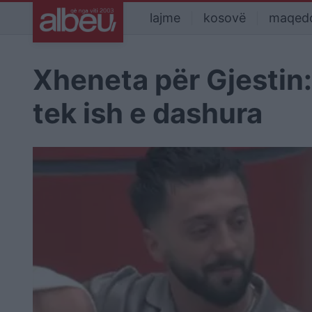
lajme
kosovë
maqed
Xheneta për Gjestin
tek ish e dashura