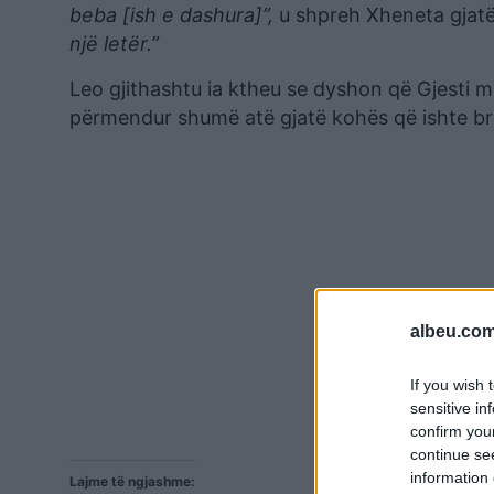
beba [ish e dashura]”,
u shpreh Xheneta gjat
një letër.”
Leo gjithashtu ia ktheu se dyshon që Gjesti mu
përmendur shumë atë gjatë kohës që ishte b
albeu.com
If you wish 
sensitive in
confirm you
continue se
information 
Lajme të ngjashme: