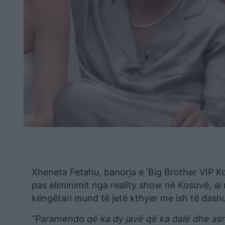
Xheneta Fetahu, banorja e ‘Big Brother VIP K
pas eliminimit nga reality show në Kosovë, ai
këngëtari mund të jetë kthyer me ish të dashur
“Paramendo që ka dy javë që ka dalë dhe asn