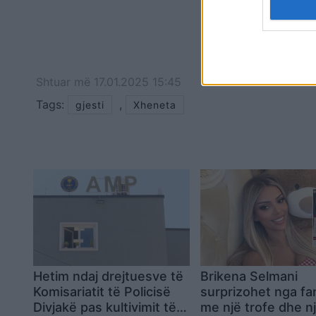
Shtuar
më
17.01.2025 15:45
Tags:
,
gjesti
Xheneta
Hetim ndaj drejtuesve të
Brikena Selmani
Komisariatit të Policisë
surprizohet nga fa
Divjakë pas kultivimit të
me një trofe dhe n