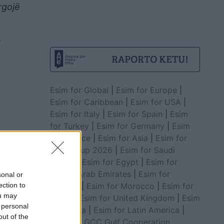
rgojë
e
Esim for Global
|
Esim for Europe
|
Esim for Caribbean
|
Esim for USA
|
Esim for Italy
|
Esim for Spain
|
Esim
for Turkey
|
Esim for Germany
|
Esim
for Greece
|
Esim for Asia
|
Esim for
World Cup 2026
|
Esim for Saudi
Arabia
|
Esim for Egypt
|
Esim for
United Arab Emirates
|
Esim for
sonal or
Balkans
|
Esim for Morocco
|
Esim for
ection to
ou may
China
|
Esim for United Kingdom
|
Esim
 personal
for Africa
|
Esim for Latin America
|
out of the
Esim for GCC Gulf Cooperation