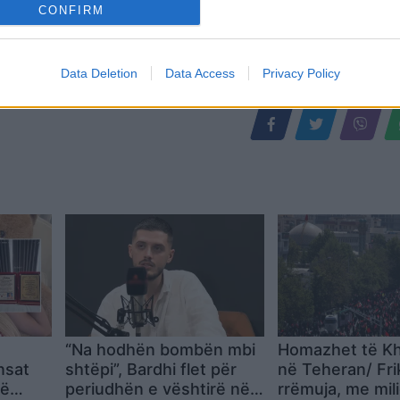
CONFIRM
Data Deletion
Data Access
Privacy Policy
“Na hodhën bombën mbi
Homazhet të K
nsat
shtëpi”, Bardhi flet për
në Teheran/ Fri
jë
periudhën e vështirë në
rrëmuja, me mil