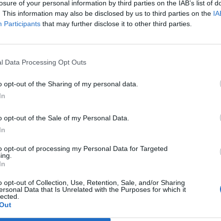
losure of your personal information by third parties on the IAB’s list of
. This information may also be disclosed by us to third parties on the
IA
Participants
that may further disclose it to other third parties.
l Data Processing Opt Outs
o opt-out of the Sharing of my personal data.
ribashkohej me Gjestin?
“S’ka me qenë i yti”/ Xheneta merr
In
 pa ‘doreza’, sqaron pse hyri në
komentin e papritur për Gjestin, ja 
përgjigjet
o opt-out of the Sale of my Personal Data.
In
to opt-out of processing my Personal Data for Targeted
ing.
In
o opt-out of Collection, Use, Retention, Sale, and/or Sharing
ersonal Data that Is Unrelated with the Purposes for which it
lected.
Out