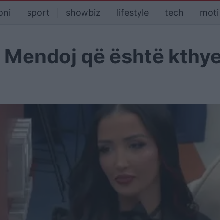
oni
sport
showbiz
lifestyle
tech
moti
: Mendoj që është kthye