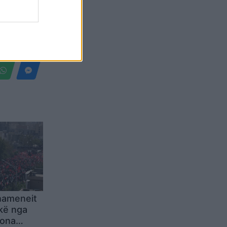
Belgium
hameneit
kë nga
iona