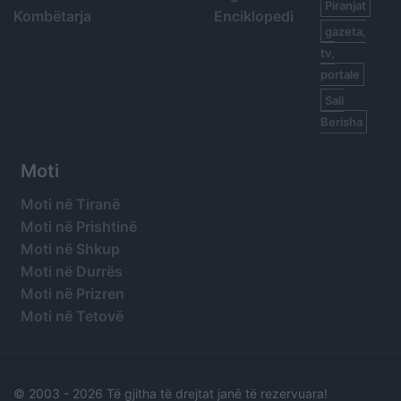
Piranjat
Kombëtarja
Enciklopedi
gazeta,
tv,
portale
Sali
Berisha
Moti
Moti në Tiranë
Moti në Prishtinë
Moti në Shkup
Moti në Durrës
Moti në Prizren
Moti në Tetovë
© 2003 -
2026 Të gjitha të drejtat janë të rezervuara!