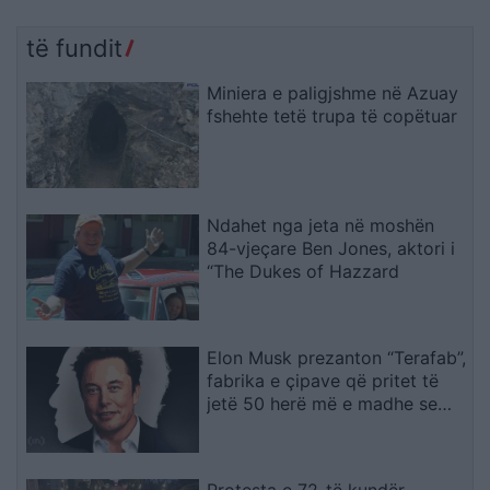
të fundit
Miniera e paligjshme në Azuay
fshehte tetë trupa të copëtuar
Ndahet nga jeta në moshën
84-vjeçare Ben Jones, aktori i
“The Dukes of Hazzard
Elon Musk prezanton “Terafab”,
fabrika e çipave që pritet të
jetë 50 herë më e madhe se
Pentagoni
Protesta e 72-të kundër