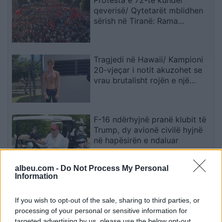
qeverisë/ Qytetarët mblidhen
sërish në Tiranë: Rama
dorëhiqu, Shqipëria kërkon
revolucion
Tragjedi në Hawaii/ Kampioni
20-vjeçar i notit akuzohet se
vrau brutalisht rojën e një
resorti
F-16 ndërhyjnë pranë klubit të
Trump, dy avionë civilë hyjnë
në hapësirën e ndaluar
albeu.com -
Do Not Process My Personal
Information
Njihuni me parashikimin e motit
10 Gusht 2026, vijojnë
temperaturat e larta
If you wish to opt-out of the sale, sharing to third parties, or
processing of your personal or sensitive information for
targeted advertising by us, please use the below opt-out