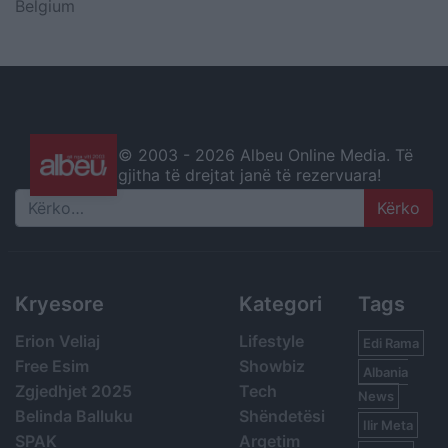
Belgium
© 2003 -
2026 Albeu Online Media. Të
gjitha të drejtat janë të rezervuara!
Search
Kryesore
Kategori
Tags
Erion Veliaj
Lifestyle
Edi Rama
Free Esim
Showbiz
Albania
Zgjedhjet 2025
Tech
News
Belinda Balluku
Shëndetësi
Ilir Meta
SPAK
Argetim