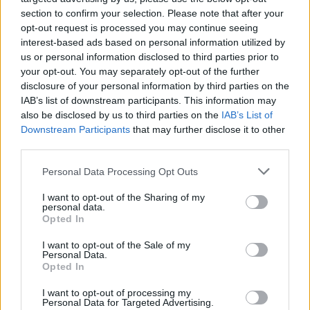
section to confirm your selection. Please note that after your
opt-out request is processed you may continue seeing
interest-based ads based on personal information utilized by
us or personal information disclosed to third parties prior to
your opt-out. You may separately opt-out of the further
disclosure of your personal information by third parties on the
IAB’s list of downstream participants. This information may
also be disclosed by us to third parties on the
IAB’s List of
Downstream Participants
that may further disclose it to other
third parties.
Personal Data Processing Opt Outs
I want to opt-out of the Sharing of my
personal data.
Opted In
I want to opt-out of the Sale of my
Personal Data.
Opted In
Esim for Global
|
Esim for Europe
|
Esim for Caribbean
|
Esim for USA
|
Esim for Italy
|
Esim for Spain
|
Esim
I want to opt-out of processing my
Personal Data for Targeted Advertising.
for Turkey
|
Esim for Germany
|
Esim for Greece
|
Esim