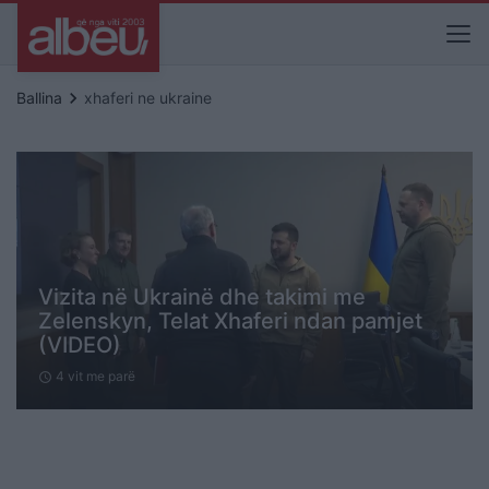
keyboard_arrow_right
Ballina
xhaferi ne ukraine
Vizita në Ukrainë dhe takimi me
Zelenskyn, Telat Xhaferi ndan pamjet
(VIDEO)
4 vit me parë
schedule