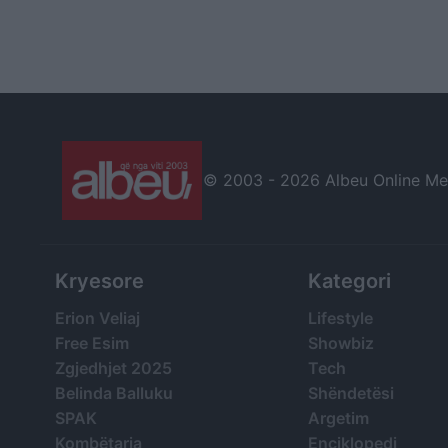
© 2003 -
2026 Albeu Online Medi
Kryesore
Kategori
Erion Veliaj
Lifestyle
Free Esim
Showbiz
Zgjedhjet 2025
Tech
Belinda Balluku
Shëndetësi
SPAK
Argetim
Kombëtarja
Enciklopedi