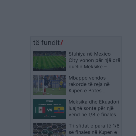
të fundit
Stuhiya në Mexico
City vonon për një orë
duelin Meksikë –
Ekuador në “Azteca”
Mbappe vendos
rekorde të reja në
Kupën e Botës,
francezi lë pas edhe
Meksika dhe Ekuadori
emra legjendarë
luajnë sonte për një
vend në 1/8 e finales,
publikohen
Tri sfidat e para të 1/8
formacionet zyrtare
së finales në Kupën e