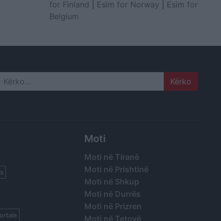
for Finland
|
Esim for Norway
|
Esim for
Belgium
Search
Moti
Moti në Tiranë
Moti në Prishtinë
s
Moti në Shkup
Moti në Durrës
Moti në Prizren
ortale
Moti në Tetovë