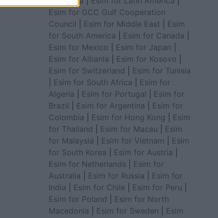
for Africa
|
Esim for Latin America
|
Esim for GCC Gulf Cooperation
Council
|
Esim for Middle East
|
Esim
for South America
|
Esim for Canada
|
Esim for Mexico
|
Esim for Japan
|
Esim for Albania
|
Esim for Kosovo
|
Esim for Switzerland
|
Esim for Tunisia
|
Esim for South Africa
|
Esim for
Algeria
|
Esim for Portugal
|
Esim for
Brazil
|
Esim for Argentina
|
Esim for
Colombia
|
Esim for Hong Kong
|
Esim
for Thailand
|
Esim for Macau
|
Esim
for Malaysia
|
Esim for Vietnam
|
Esim
for South Korea
|
Esim for Austria
|
Esim for Netherlands
|
Esim for
Australia
|
Esim for Russia
|
Esim for
India
|
Esim for Chile
|
Esim for Peru
|
Esim for Poland
|
Esim for North
Macedonia
|
Esim for Sweden
|
Esim