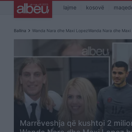
lajme
kosovë
maqed
keyboard_arrow_right
Ballina
Wanda Nara dhe Maxi LopezWanda Nara dhe Maxi
Marrëveshja që kushtoi 2 milion