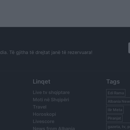
a. Të gjitha të drejtat janë të rezervuara!
Linqet
Tags
Live tv shqiptare
Edi Rama
Moti në Shqipëri
Albania New
Travel
Ilir Meta
Horoskopi
Piranjat
Livescore
gazeta, tv, p
News from Albania