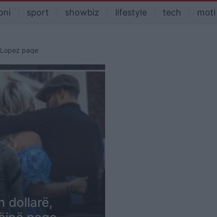
oni
sport
showbiz
lifestyle
tech
moti
 Lopez paqe
 dollarë,