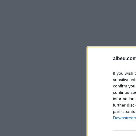
albeu.com
If you wish 
sensitive in
confirm you
continue se
information 
further disc
participants
Downstream 