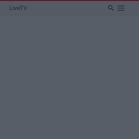
search
LiveTV