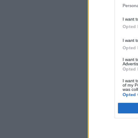
Persona
I want t
Opted 
I want t
Opted 
I want 
Advertis
Opted 
I want t
of my P
was col
Opted 