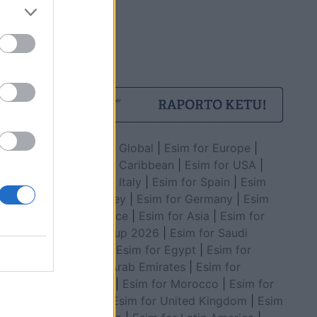
Esim for Global
|
Esim for Europe
|
Esim for Caribbean
|
Esim for USA
|
Esim for Italy
|
Esim for Spain
|
Esim
for Turkey
|
Esim for Germany
|
Esim
for Greece
|
Esim for Asia
|
Esim for
World Cup 2026
|
Esim for Saudi
Arabia
|
Esim for Egypt
|
Esim for
United Arab Emirates
|
Esim for
Balkans
|
Esim for Morocco
|
Esim for
China
|
Esim for United Kingdom
|
Esim