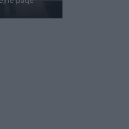
ëjnë paqe