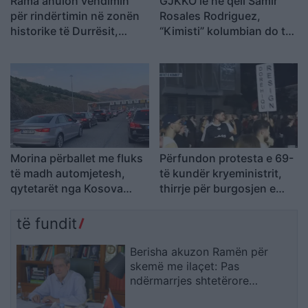
Rama anulon vendimin
GJKKO lë në qeli Samir
për rindërtimin në zonën
Rosales Rodriguez,
historike të Durrësit,
“Kimisti” kolumbian do të
banorët e prekur nga
vuajë 14 vite burg për
projekti “TID” shënojnë
laboratorin e Frakullës
fitoren e parë
Morina përballet me fluks
Përfundon protesta e 69-
të madh automjetesh,
të kundër kryeministrit,
qytetarët nga Kosova
thirrje për burgosjen e
udhëtojnë drejt bregdetit
Ramës dhe Berishës:
shqiptar
“Nesër do të jemi më
të fundit
shumë, nuk ndalemi”
Berisha akuzon Ramën për
skemë me ilaçet: Pas
ndërmarrjes shtetërore
qëndron një tjetër “Yfet”, KAYO