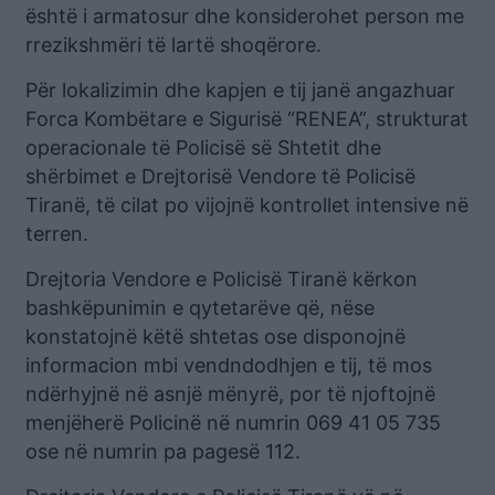
është i armatosur dhe konsiderohet person me
rrezikshmëri të lartë shoqërore.
Për lokalizimin dhe kapjen e tij janë angazhuar
Forca Kombëtare e Sigurisë “RENEA”, strukturat
operacionale të Policisë së Shtetit dhe
shërbimet e Drejtorisë Vendore të Policisë
Tiranë, të cilat po vijojnë kontrollet intensive në
terren.
Drejtoria Vendore e Policisë Tiranë kërkon
bashkëpunimin e qytetarëve që, nëse
konstatojnë këtë shtetas ose disponojnë
informacion mbi vendndodhjen e tij, të mos
ndërhyjnë në asnjë mënyrë, por të njoftojnë
menjëherë Policinë në numrin 069 41 05 735
ose në numrin pa pagesë 112.