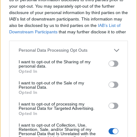
your opt-out. You may separately opt-out of the further
disclosure of your personal information by third parties on the
IAB’s list of downstream participants. This information may
also be disclosed by us to third parties on the
IAB’s List of
Shtuar
më
8.06.2026 15:49
Downstream Participants
that may further disclose it to other
Tags:
,
,
,
Ardian Baloshi
Kamez
ne kerkim
third parties.
,
,
policia
Sadik Llanit
vrasja
Personal Data Processing Opt Outs
I want to opt-out of the Sharing of my
personal data.
Opted In
I want to opt-out of the Sale of my
Personal Data.
Opted In
I want to opt-out of processing my
Personal Data for Targeted Advertising.
Opted In
I want to opt-out of Collection, Use,
Retention, Sale, and/or Sharing of my
Protesta hyn në ditën e
Balliu denoncon projektin
Personal Data that Is Unrelated with the