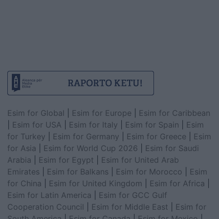
Esim for Global
|
Esim for Europe
|
Esim for Caribbean
|
Esim for USA
|
Esim for Italy
|
Esim for Spain
|
Esim
for Turkey
|
Esim for Germany
|
Esim for Greece
|
Esim
for Asia
|
Esim for World Cup 2026
|
Esim for Saudi
Arabia
|
Esim for Egypt
|
Esim for United Arab
Emirates
|
Esim for Balkans
|
Esim for Morocco
|
Esim
for China
|
Esim for United Kingdom
|
Esim for Africa
|
Esim for Latin America
|
Esim for GCC Gulf
Cooperation Council
|
Esim for Middle East
|
Esim for
South America
|
Esim for Canada
|
Esim for Mexico
|