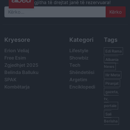
gjitha të drejtat janë të rezervuara!
Search
Kryesore
Kategori
Tags
Erion Veliaj
Lifestyle
Edi Rama
Free Esim
Showbiz
Albania
Zgjedhjet 2025
Tech
News
Belinda Balluku
Shëndetësi
Ilir Meta
SPAK
Argetim
Piranjat
Kombëtarja
Enciklopedi
gazeta,
tv,
portale
Sali
Berisha