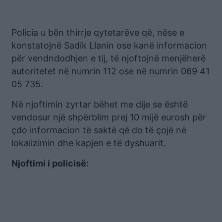
Policia u bën thirrje qytetarëve që, nëse e
konstatojnë Sadik Llanin ose kanë informacion
për vendndodhjen e tij, të njoftojnë menjëherë
autoritetet në numrin 112 ose në numrin 069 41
05 735.
Në njoftimin zyrtar bëhet me dije se është
vendosur një shpërblim prej 10 mijë eurosh për
çdo informacion të saktë që do të çojë në
lokalizimin dhe kapjen e të dyshuarit.
Njoftimi i policisë: