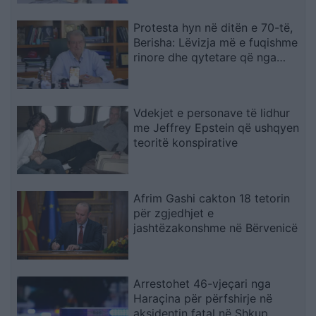
e përfshirë në trafik armësh
Protesta hyn në ditën e 70-të,
Berisha: Lëvizja më e fuqishme
rinore dhe qytetare që nga
vitet ’90
Vdekjet e personave të lidhur
me Jeffrey Epstein që ushqyen
teoritë konspirative
Afrim Gashi cakton 18 tetorin
për zgjedhjet e
jashtëzakonshme në Bërvenicë
Arrestohet 46-vjeçari nga
Haraçina për përfshirje në
aksidentin fatal në Shkup