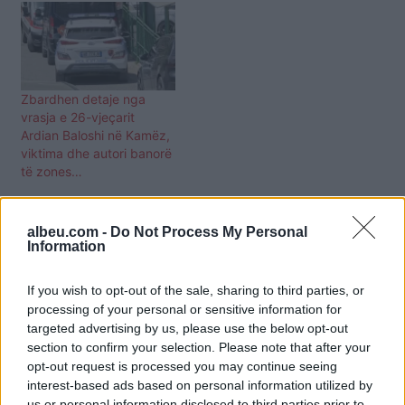
Zbardhen detaje nga
vrasja e 26-vjeçarit
Ardian Baloshi në Kamëz,
viktima dhe autori banorë
të zones…
albeu.com -
Do Not Process My Personal
Information
If you wish to opt-out of the sale, sharing to third parties, or
processing of your personal or sensitive information for
targeted advertising by us, please use the below opt-out
section to confirm your selection. Please note that after your
opt-out request is processed you may continue seeing
interest-based ads based on personal information utilized by
us or personal information disclosed to third parties prior to