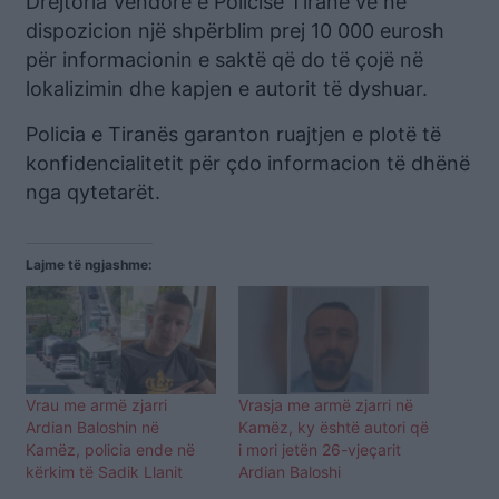
Drejtoria Vendore e Policisë Tiranë vë në
dispozicion një shpërblim prej 10 000 eurosh
për informacionin e saktë që do të çojë në
lokalizimin dhe kapjen e autorit të dyshuar.
Policia e Tiranës garanton ruajtjen e plotë të
konfidencialitetit për çdo informacion të dhënë
nga qytetarët.
Lajme të ngjashme:
Vrau me armë zjarri
Vrasja me armë zjarri në
Ardian Baloshin në
Kamëz, ky është autori që
Kamëz, policia ende në
i mori jetën 26-vjeçarit
kërkim të Sadik Llanit
Ardian Baloshi