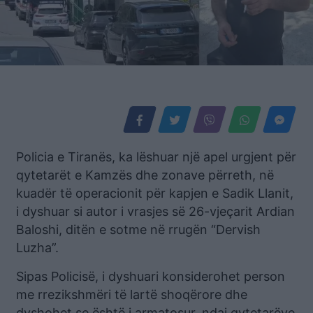
Policia e Tiranës, ka lëshuar një apel urgjent për
qytetarët e Kamzës dhe zonave përreth, në
kuadër të operacionit për kapjen e Sadik Llanit,
i dyshuar si autor i vrasjes së 26-vjeçarit Ardian
Baloshi, ditën e sotme në rrugën “Dervish
Luzha”.
Sipas Policisë, i dyshuari konsiderohet person
me rrezikshmëri të lartë shoqërore dhe
dyshohet se është i armatosur, ndaj qytetarëve