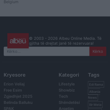
Belgium
© 2003 -
2026 Albeu Online Media. Të
gjitha të drejtat janë të rezervuara!
Search
Kryesore
Kategori
Tags
Erion Veliaj
Lifestyle
Edi Rama
Free Esim
Showbiz
Albania
Zgjedhjet 2025
Tech
News
Belinda Balluku
Shëndetësi
Ilir Meta
SPAK
Argetim