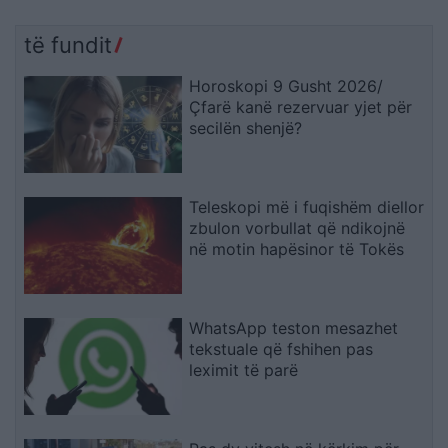
të fundit
Horoskopi 9 Gusht 2026/
Çfarë kanë rezervuar yjet për
secilën shenjë?
Teleskopi më i fuqishëm diellor
zbulon vorbullat që ndikojnë
në motin hapësinor të Tokës
WhatsApp teston mesazhet
tekstuale që fshihen pas
leximit të parë