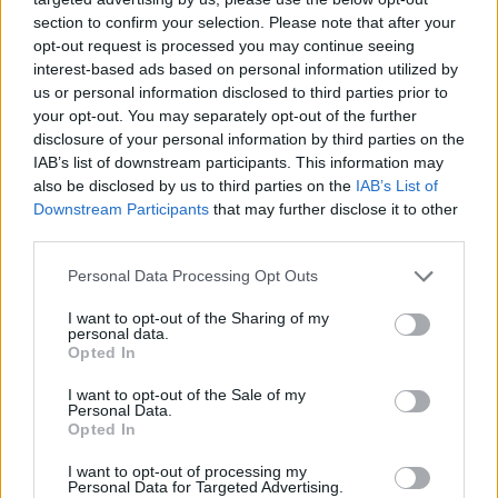
section to confirm your selection. Please note that after your
opt-out request is processed you may continue seeing
interest-based ads based on personal information utilized by
us or personal information disclosed to third parties prior to
your opt-out. You may separately opt-out of the further
disclosure of your personal information by third parties on the
IAB’s list of downstream participants. This information may
also be disclosed by us to third parties on the
IAB’s List of
Downstream Participants
that may further disclose it to other
third parties.
Personal Data Processing Opt Outs
I want to opt-out of the Sharing of my
personal data.
Opted In
I want to opt-out of the Sale of my
Personal Data.
Opted In
Esim for Global
|
Esim for Europe
|
Esim for Caribbean
|
Esim for USA
|
Esim for Italy
|
Esim for Spain
|
Esim
I want to opt-out of processing my
Personal Data for Targeted Advertising.
for Turkey
|
Esim for Germany
|
Esim for Greece
|
Esim