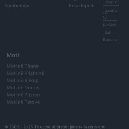
Piranjat
Kombëtarja
Enciklopedi
gazeta,
tv,
portale
Sali
Berisha
Moti
Moti në Tiranë
Moti në Prishtinë
Moti në Shkup
Moti në Durrës
Moti në Prizren
Moti në Tetovë
© 2003 -
2026 Të gjitha të drejtat janë të rezervuara!