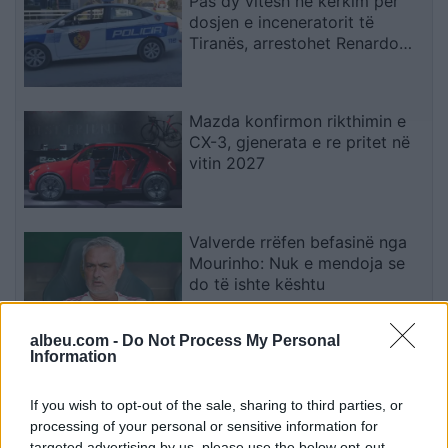
Pas dy vitesh në kërkim për
dosjen e inceneratorit të
Tiranës, arrestohet Renardo
Nallbani në Palasë
Mazda konfirmon rikthimin e
CX-3, gjenerata e re pritet në
vitin 2027
Valverde rrëfen befasinë nga
Mourinho: Nuk e mendoja se
do të ishte kështu
albeu.com -
Do Not Process My Personal
Information
Arrestohet 73-vjeçari në Krujë,
ndezi zjarr për të djegur barin
dhe flakët u përhapën drejt
If you wish to opt-out of the sale, sharing to third parties, or
malit
processing of your personal or sensitive information for
targeted advertising by us, please use the below opt-out