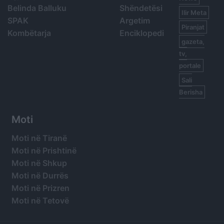
Belinda Balluku
Shëndetësi
Ilir Meta
SPAK
Argetim
Piranjat
Kombëtarja
Enciklopedi
gazeta,
tv,
portale
Sali
Berisha
Moti
Moti në Tiranë
Moti në Prishtinë
Moti në Shkup
Moti në Durrës
Moti në Prizren
Moti në Tetovë