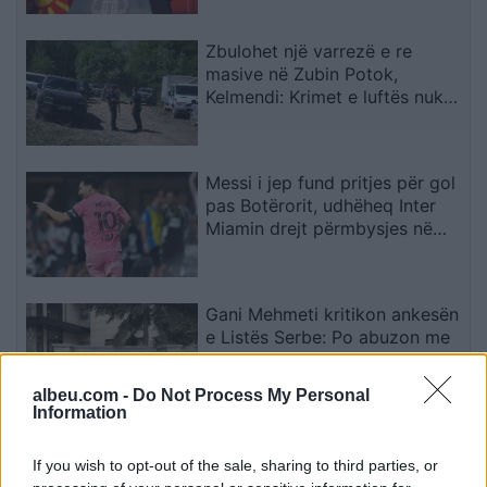
Zbulohet një varrezë e re
masive në Zubin Potok,
Kelmendi: Krimet e luftës nuk
parashkruhen kurrë
Messi i jep fund pritjes për gol
pas Botërorit, udhëheq Inter
Miamin drejt përmbysjes në
Kupën e Ligës
Gani Mehmeti kritikon ankesën
e Listës Serbe: Po abuzon me
mandatet e garantuara,
Kushtetuesja duhet t’ia ndalojë
albeu.com -
Do Not Process My Personal
veprimtarinë
Information
Irani dhe Omani bien dakord
If you wish to opt-out of the sale, sharing to third parties, or
për një korridor në Ngushticën