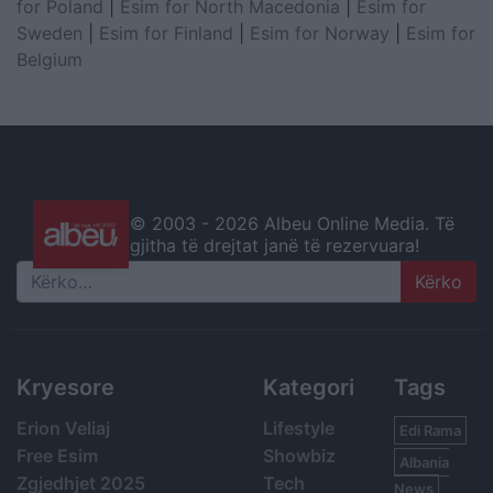
for Poland
|
Esim for North Macedonia
|
Esim for
Sweden
|
Esim for Finland
|
Esim for Norway
|
Esim for
Belgium
© 2003 -
2026 Albeu Online Media. Të
gjitha të drejtat janë të rezervuara!
Search
Kryesore
Kategori
Tags
Erion Veliaj
Lifestyle
Edi Rama
Free Esim
Showbiz
Albania
Zgjedhjet 2025
Tech
News