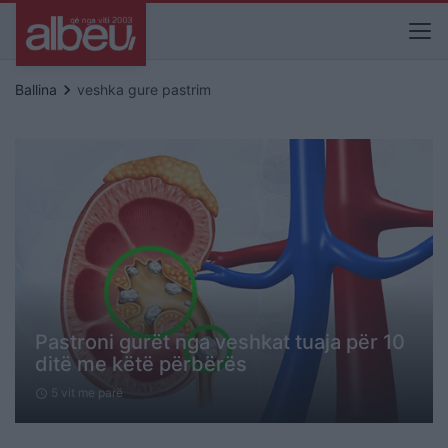
keyboard_arrow_right
Ballina
veshka gure pastrim
Pastroni gurët nga veshkat tuaja për 10
ditë me këtë përbërës
5 vit me parë
schedule