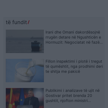
të fundit
Irani dhe Omani dakordësojnë
rrugën detare në Ngushticën e
Hormuzit: Negociatat në fazën
përfundimtare
Fillon inspektimi i plotë i tregut
të qumështit, nga prodhimi deri
te shitja me pakicë
Publikimi i analizave të ujit në
Gostivar pritet brenda 20
gushtit, njofton ministri
Klekovski