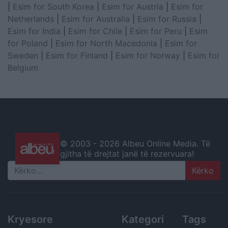
|
Esim for South Korea
|
Esim for Austria
|
Esim for
Netherlands
|
Esim for Australia
|
Esim for Russia
|
Esim for India
|
Esim for Chile
|
Esim for Peru
|
Esim
for Poland
|
Esim for North Macedonia
|
Esim for
Sweden
|
Esim for Finland
|
Esim for Norway
|
Esim for
Belgium
© 2003 -
2026 Albeu Online Media. Të
gjitha të drejtat janë të rezervuara!
Search
Kryesore
Kategori
Tags