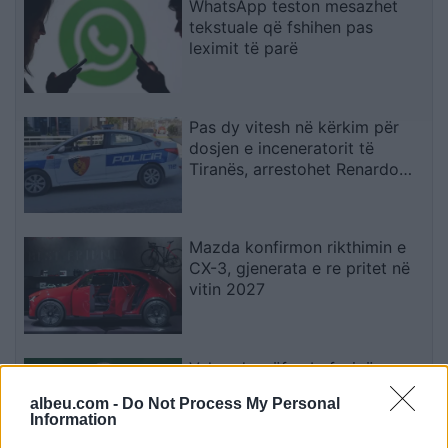
WhatsApp teston mesazhet
tekstuale që fshihen pas
leximit të parë
Pas dy vitesh në kërkim për
dosjen e inceneratorit të
Tiranës, arrestohet Renardo
Nallbani në Palasë
Mazda konfirmon rikthimin e
CX-3, gjenerata e re pritet në
vitin 2027
Valverde rrëfen befasinë nga
Mourinho: Nuk e mendoja se
albeu.com -
Do Not Process My Personal
do të ishte kështu
Information