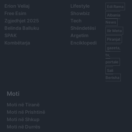
Erion Veliaj
Lifestyle
Edi Rama
Free Esim
Showbiz
Albania
Zgjedhjet 2025
Tech
News
Belinda Balluku
Shëndetësi
Ilir Meta
SPAK
Argetim
Piranjat
Kombëtarja
Enciklopedi
gazeta,
tv,
portale
Sali
Berisha
Moti
Moti në Tiranë
Moti në Prishtinë
Moti në Shkup
Moti në Durrës