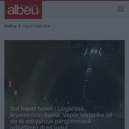
keyboard_arrow_right
Ballina
vepër historike
Sot hapet tuneli i Llogarasë,
kryeministri Rama: Vepër historike që
do të ndryshojë përgjithmonë
udhëtimet drejt jugut