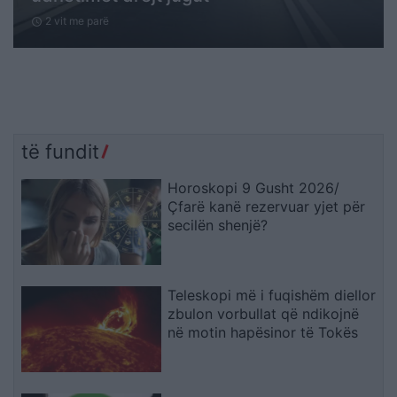
2 vit me parë
schedule
të fundit
Horoskopi 9 Gusht 2026/
Çfarë kanë rezervuar yjet për
secilën shenjë?
Teleskopi më i fuqishëm diellor
zbulon vorbullat që ndikojnë
në motin hapësinor të Tokës