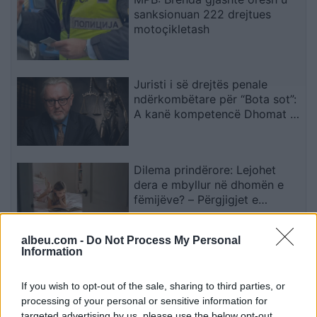
sanksionuan 222 drejtues
motoçikletash
Juristi i së drejtës penale
ndërkombëtare për “Bota sot”:
A kanë kompetencë Dhomat e
Specializuara të Kosovës për
krime kundër njerëzimit pas
zbulimit të…
Dilema prindërore: Lejohet
dera e mbyllur në dhomën e
fëmijëve? – Përgjigjet e
psikologëve
albeu.com -
Do Not Process My Personal
Information
Dy tramvaje përplasen në
Gjermani, rreth 25 të plagosur,
tre në gjendje kritike
If you wish to opt-out of the sale, sharing to third parties, or
processing of your personal or sensitive information for
targeted advertising by us, please use the below opt-out