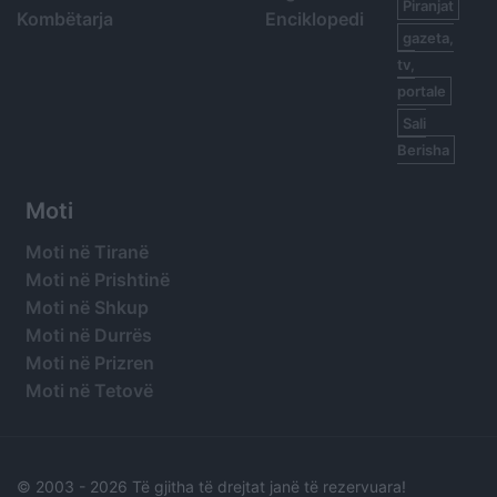
Piranjat
Kombëtarja
Enciklopedi
gazeta,
tv,
portale
Sali
Berisha
Moti
Moti në Tiranë
Moti në Prishtinë
Moti në Shkup
Moti në Durrës
Moti në Prizren
Moti në Tetovë
© 2003 -
2026 Të gjitha të drejtat janë të rezervuara!