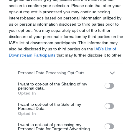
section to confirm your selection. Please note that after your
opt-out request is processed you may continue seeing
interest-based ads based on personal information utilized by
us or personal information disclosed to third parties prior to
your opt-out. You may separately opt-out of the further
disclosure of your personal information by third parties on the
IAB’s list of downstream participants. This information may
also be disclosed by us to third parties on the
IAB’s List of
Downstream Participants
that may further disclose it to other
third parties.
Personal Data Processing Opt Outs
I want to opt-out of the Sharing of my
personal data.
Opted In
I want to opt-out of the Sale of my
Personal Data.
Opted In
Esim for Global
|
Esim for Europe
|
Esim for Caribbean
|
Esim for USA
|
Esim for Italy
|
Esim for Spain
|
Esim
I want to opt-out of processing my
Personal Data for Targeted Advertising.
for Turkey
|
Esim for Germany
|
Esim for Greece
|
Esim