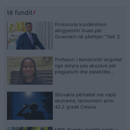
të fundit
Prokuroria kundërshton
aktgjykimin lirues për
Gruevskin në çështjen “Talir 2
Profesori i Kembrixhit largohet
nga detyra pas akuzave për
plagjiaturë dhe pasaktësi
akademike
Sllovakia përballet me vapë
ekstreme, termometri arrin
42.2 gradë Celsius
MPB: Brenda gjashtë orësh u