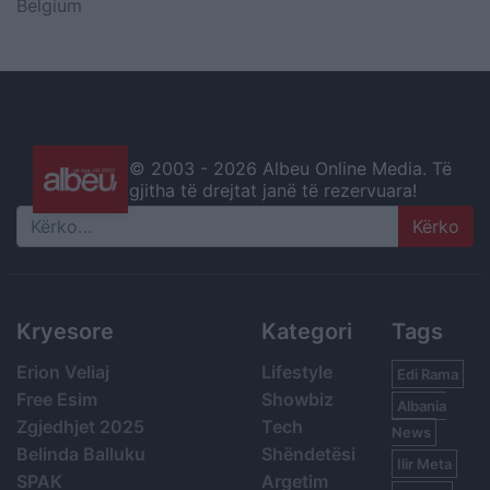
Belgium
© 2003 -
2026 Albeu Online Media. Të
gjitha të drejtat janë të rezervuara!
Search
Kryesore
Kategori
Tags
Erion Veliaj
Lifestyle
Edi Rama
Free Esim
Showbiz
Albania
Zgjedhjet 2025
Tech
News
Belinda Balluku
Shëndetësi
Ilir Meta
SPAK
Argetim