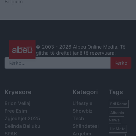
Belgium
© 2003 -
2026 Albeu Online Media. Të
gjitha të drejtat janë të rezervuara!
Search
Kryesore
Kategori
Tags
Erion Veliaj
Lifestyle
Edi Rama
Free Esim
Showbiz
Albania
Zgjedhjet 2025
Tech
News
Belinda Balluku
Shëndetësi
Ilir Meta
SPAK
Argetim