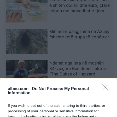
e shiten dollari dhe euro, çfarë
ndodh me monedhat e tjera
Miniera e paligjshme në Azuay
fshehte tetë trupa të copëtuar
Ndahet nga jeta në moshën
84-vjeçare Ben Jones, aktori i
“The Dukes of Hazzard
albeu.com -
Do Not Process My Personal
Information
Elon Musk prezanton “Terafab”,
fabrika e çipave që pritet të
jetë 50 herë më e madhe se
If you wish to opt-out of the sale, sharing to third parties, or
Pentagoni
processing of your personal or sensitive information for
targeted advertising by us, please use the below opt-out