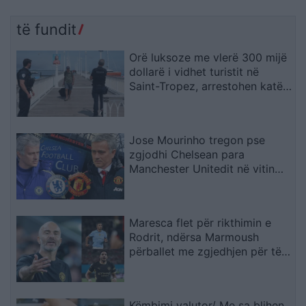
të fundit
Orë luksoze me vlerë 300 mijë
dollarë i vidhet turistit në
Saint-Tropez, arrestohen katër
spanjollë
Jose Mourinho tregon pse
zgjodhi Chelsean para
Manchester Unitedit në vitin
2013: “Kisha nevojë të
ndihesha i dashur
Maresca flet për rikthimin e
Rodrit, ndërsa Marmoush
përballet me zgjedhjen për të
ardhmen
Këmbimi valutor/ Me sa blihen