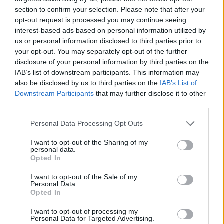
section to confirm your selection. Please note that after your
opt-out request is processed you may continue seeing
interest-based ads based on personal information utilized by
us or personal information disclosed to third parties prior to
your opt-out. You may separately opt-out of the further
disclosure of your personal information by third parties on the
IAB’s list of downstream participants. This information may
also be disclosed by us to third parties on the
IAB’s List of
Downstream Participants
that may further disclose it to other
third parties.
Personal Data Processing Opt Outs
I want to opt-out of the Sharing of my
personal data.
Opted In
I want to opt-out of the Sale of my
Personal Data.
Opted In
Esim for Global
|
Esim for Europe
|
Esim for Caribbean
|
Esim for USA
|
Esim for Italy
|
Esim for Spain
|
Esim
I want to opt-out of processing my
Personal Data for Targeted Advertising.
for Turkey
|
Esim for Germany
|
Esim for Greece
|
Esim