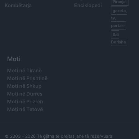
Piranjat
Kombëtarja
Enciklopedi
gazeta,
tv,
portale
Sali
Berisha
Moti
Moti në Tiranë
Moti në Prishtinë
Moti në Shkup
Moti në Durrës
Moti në Prizren
Moti në Tetovë
© 2003 -
2026 Të gjitha të drejtat janë të rezervuara!