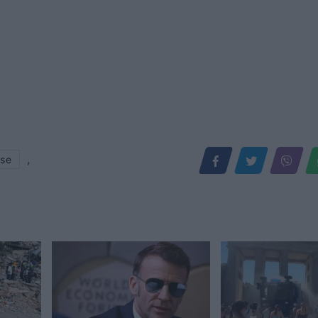
,
ise