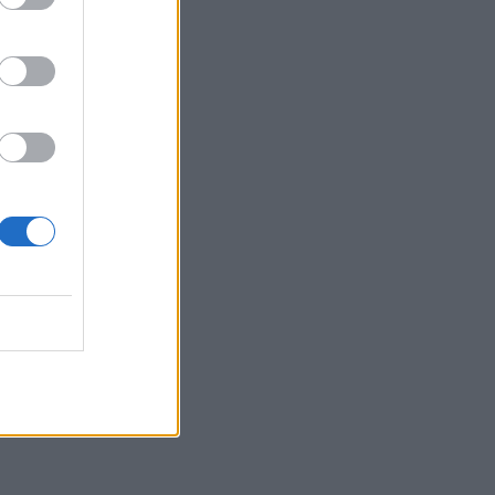
Belgium
kshëm: