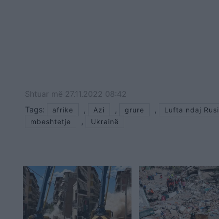
Shtuar
më
27.11.2022 08:42
Tags:
,
,
,
afrike
Azi
grure
Lufta ndaj Rus
,
mbeshtetje
Ukrainë