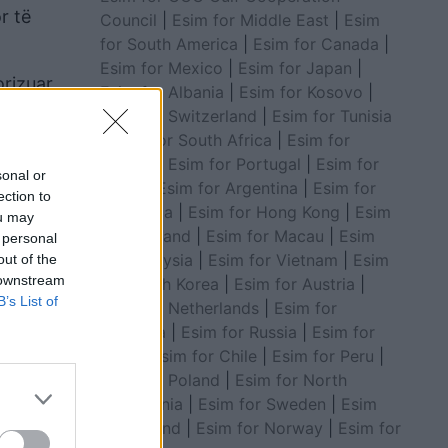
r të
Council
|
Esim for Middle East
|
Esim
for South America
|
Esim for Canada
|
Esim for Mexico
|
Esim for Japan
|
orizuar
Esim for Albania
|
Esim for Kosovo
|
Esim for Switzerland
|
Esim for Tunisia
|
Esim for South Africa
|
Esim for
Algeria
|
Esim for Portugal
|
Esim for
sonal or
Brazil
|
Esim for Argentina
|
Esim for
ection to
Colombia
|
Esim for Hong Kong
|
Esim
ou may
for Thailand
|
Esim for Macau
|
Esim
 personal
for Malaysia
|
Esim for Vietnam
|
Esim
out of the
 downstream
for South Korea
|
Esim for Austria
|
B’s List of
Esim for Netherlands
|
Esim for
Australia
|
Esim for Russia
|
Esim for
India
|
Esim for Chile
|
Esim for Peru
|
Esim for Poland
|
Esim for North
Macedonia
|
Esim for Sweden
|
Esim
for Finland
|
Esim for Norway
|
Esim for
de