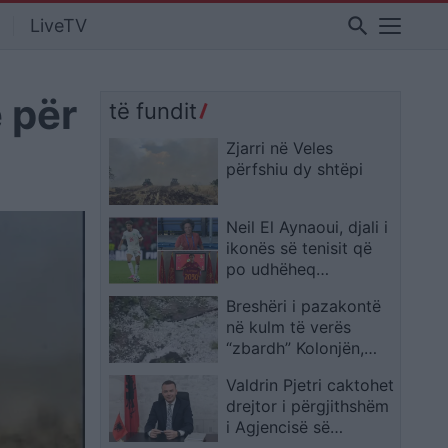
search
LiveTV
 për
të fundit
Zjarri në Veles
përfshiu dy shtëpi
Neil El Aynaoui, djali i
ikonës së tenisit që
po udhëheq
mesfushën e Marokut
Breshëri i pazakontë
në Botëror
në kulm të verës
“zbardh” Kolonjën,
dëmtohen rëndë
Valdrin Pjetri caktohet
vreshtat
drejtor i përgjithshëm
i Agjencisë së
Trajtimit të Pronave