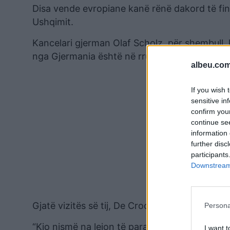
Disa vende evropiane kanë rënë dakord të fin
Ushqimit.
Kancelari gjerman Olaf Scholz, për shembull, 
nga Gjermania është në rrugën e saj për të dë
albeu.com
If you wish 
sensitive in
confirm you
continue se
information 
further disc
participants
Downstream 
Gjatë vizitës së tij, De Croo premtoi gjithash
Persona
“Kjo nismë na lejon të parandalojmë proble
I want t