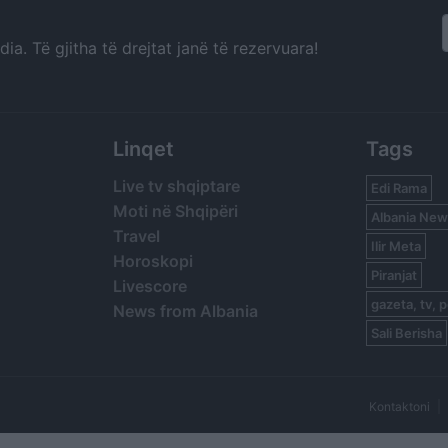
a. Të gjitha të drejtat janë të rezervuara!
Linqet
Tags
Live tv shqiptare
Edi Rama
Moti në Shqipëri
Albania New
Travel
Ilir Meta
Horoskopi
Piranjat
Livescore
gazeta, tv, p
News from Albania
Sali Berisha
Kontaktoni