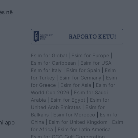
ës në
Esim for Global
|
Esim for Europe
|
Esim for Caribbean
|
Esim for USA
|
Esim for Italy
|
Esim for Spain
|
Esim
for Turkey
|
Esim for Germany
|
Esim
for Greece
|
Esim for Asia
|
Esim for
World Cup 2026
|
Esim for Saudi
Arabia
|
Esim for Egypt
|
Esim for
United Arab Emirates
|
Esim for
Balkans
|
Esim for Morocco
|
Esim for
China
|
Esim for United Kingdom
|
Esim
ni apo
for Africa
|
Esim for Latin America
|
Esim for GCC Gulf Cooperation