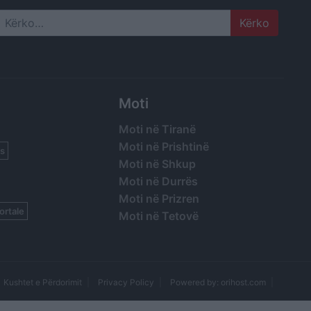
Search
Moti
Moti në Tiranë
Moti në Prishtinë
s
Moti në Shkup
Moti në Durrës
Moti në Prizren
ortale
Moti në Tetovë
Kushtet e Përdorimit
Privacy Policy
Powered by: orihost.com