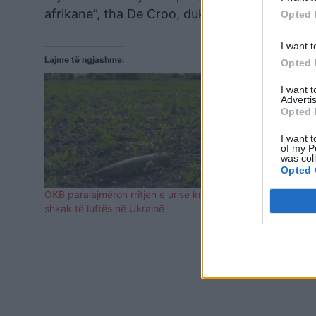
afrikane”, tha De Croo, duke shtuar se progr
Opted 
I want t
Lajme të ngjashme:
Opted 
I want 
Advertis
Opted 
I want t
of my P
was col
Opted 
OKB paralajmëron rritjen e urisë kronike për
Katër anije 
shkak të luftës në Ukrainë
Ukrainës për