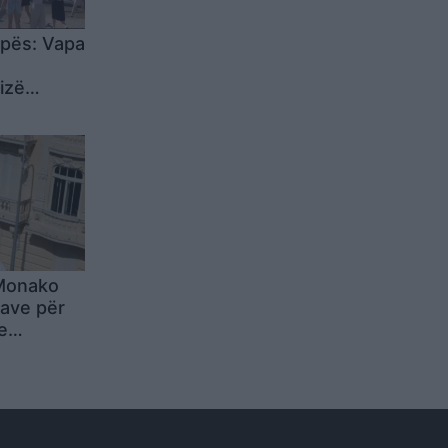
pës: Vapa
izë
o situatë
Monako
zave për
e
sie, kush
molaev,
s i