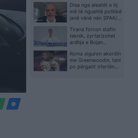
Disa nga aleatët e tij
vapës që mund të
më të ngushtë politikë
shkojë deri në 46
janë vënë nën SPAK/
gradë
Rama për BBC:
Tirana forcon stafin
Protestat janë shenjë
teknik, zyrtarizohet
e një shoqërie
ardhja e Bojan
demokratike
Markoskit si
Roma siguron akordin
zëvendëstrajner
me Greenwoodin, tani
po përgatit ofertën
për Marseille