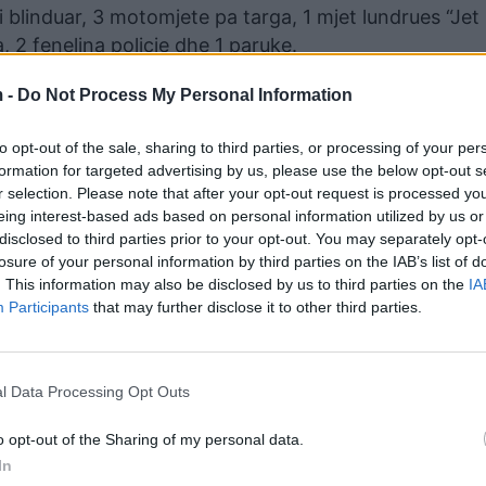
i blinduar, 3 motomjete pa targa, 1 mjet lundrues “Jet 
 2 fenelina policie dhe 1 paruke.
e për identifkimin dhe kapjen e personave të tjerë të
 -
Do Not Process My Personal Information
to opt-out of the sale, sharing to third parties, or processing of your per
të mëtejshme procedurale.
formation for targeted advertising by us, please use the below opt-out s
r selection. Please note that after your opt-out request is processed y
��‍♂️
eing interest-based ads based on personal information utilized by us or
disclosed to third parties prior to your opt-out. You may separately opt-
losure of your personal information by third parties on the IAB’s list of
. This information may also be disclosed by us to third parties on the
IA
Participants
that may further disclose it to other third parties.
️������/albeu.com/
l Data Processing Opt Outs
o opt-out of the Sharing of my personal data.
In