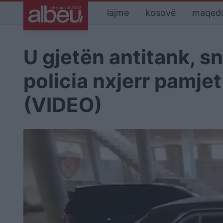
lajme
kosovë
maqed
U gjetën antitank, s
policia nxjerr pamje
(VIDEO)