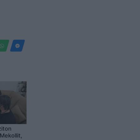
ziton
Mekollit,