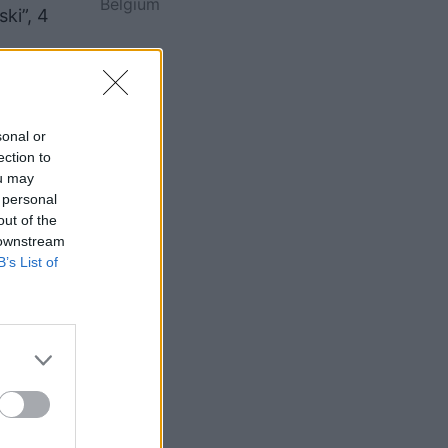
Belgium
ski”, 4
sonal or
ection to
ou may
 personal
out of the
 downstream
B’s List of