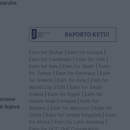
 paruke.
Esim for Global
|
Esim for Europe
|
Esim for Caribbean
|
Esim for USA
|
Esim for Italy
|
Esim for Spain
|
Esim
for Turkey
|
Esim for Germany
|
Esim
for Greece
|
Esim for Asia
|
Esim for
World Cup 2026
|
Esim for Saudi
Arabia
|
Esim for Egypt
|
Esim for
cioneve
United Arab Emirates
|
Esim for
 llojeve
Balkans
|
Esim for Morocco
|
Esim for
China
|
Esim for United Kingdom
|
Esim
for Africa
|
Esim for Latin America
|
Esim for GCC Gulf Cooperation