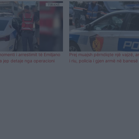
menti i arrestimit të Emiljano
Prej muajsh përndiqte një vajzë, a
ia jep detaje nga operacioni
i riu, policia i gjen armë në banesë