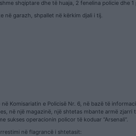
shme shqiptare dhe të huaja, 2 fenelina policie dhe 1
në garazh, shpallet në kërkim djali i tij.
 në Komisariatin e Policisë Nr. 6, në bazë të informa
s, në një magazinë, një shtetas mbante armë zjarri të
e sukses operacionin policor të koduar “Arsenali”.
restimi në flagrancë i shtetasit: