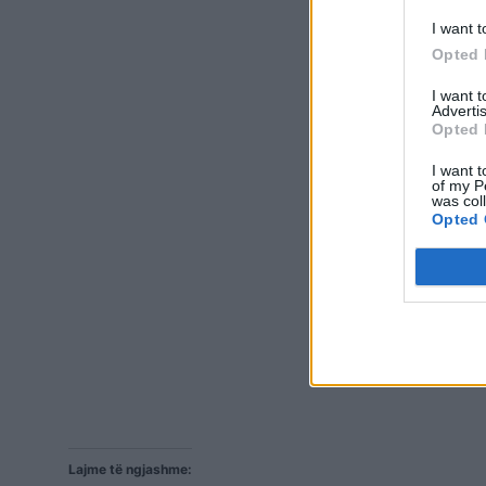
I want t
Opted 
I want 
Advertis
Opted 
I want t
of my P
was col
Opted 
Lajme të ngjashme: