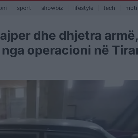
oni
sport
showbiz
lifestyle
tech
moti
najper dhe dhjetra armë
t nga operacioni në Tir