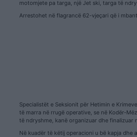
motomjete pa targa, një Jet ski, targa të ndry
Arrestohet në flagrancë 62-vjeçari që i mbante 
Specialistët e Seksionit për Hetimin e Krimeve
të marra në rrugë operative, se në Kodër-Mëze
të ndryshme, kanë organizuar dhe finalizuar m
Në kuadër të këtij operacioni u bë kapja dhe ar