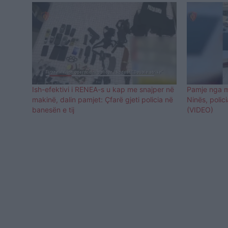
Ish-efektivi i RENEA-s u kap me snajper në
Pamje nga mo
makinë, dalin pamjet: Çfarë gjeti policia në
Ninës, polic
banesën e tij
(VIDEO)