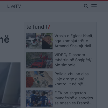
search
LiveTV
,
të fundit
anë
Vrasja e Eglant Koçit,
nga kompjuterët e
Armand Shakajt dalin
të dhëna për llogari
VIDEO/ Diaspora
kriptomonedhash
mbërrin në Shqipëri/
Me simbole
kombëtare dhe
Policia zbulon disa
pankarta protestuesit
lloje droge gjatë
hyjnë në Muriqan,
kontrollit në një
ultimatum Ramës:
banesë në Shkup
Hapi rrugë qeverisë
FIFA po shqyrton
tranzitore apolitike
mundësinë e shtyrjes
së ndeshjes Francë–
Paraguai për shkak të