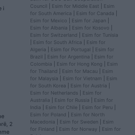
Council
|
Esim for Middle East
|
Esim
 i
for South America
|
Esim for Canada
|
Esim for Mexico
|
Esim for Japan
|
Esim for Albania
|
Esim for Kosovo
|
Esim for Switzerland
|
Esim for Tunisia
|
Esim for South Africa
|
Esim for
Algeria
|
Esim for Portugal
|
Esim for
Brazil
|
Esim for Argentina
|
Esim for
Colombia
|
Esim for Hong Kong
|
Esim
for Thailand
|
Esim for Macau
|
Esim
for Malaysia
|
Esim for Vietnam
|
Esim
for South Korea
|
Esim for Austria
|
Esim for Netherlands
|
Esim for
Australia
|
Esim for Russia
|
Esim for
India
|
Esim for Chile
|
Esim for Peru
|
Esim for Poland
|
Esim for North
he
Macedonia
|
Esim for Sweden
|
Esim
orë, 2
for Finland
|
Esim for Norway
|
Esim for
shme