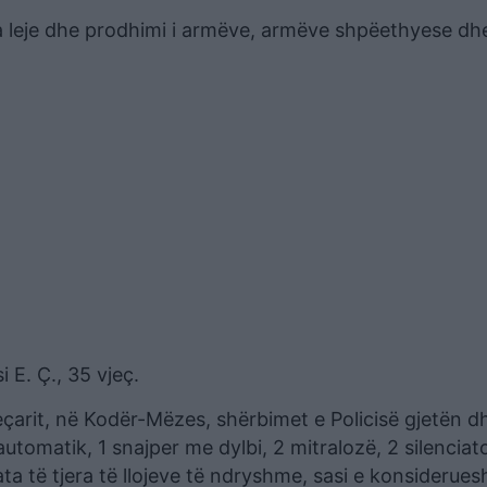
pa leje dhe prodhimi i armëve, armëve shpëethyese dhe
i E. Ç., 35 vjeç.
jeçarit, në Kodër-Mëzes, shërbimet e Policisë gjetën d
utomatik, 1 snajper me dylbi, 2 mitralozë, 2 silenciat
a të tjera të llojeve të ndryshme, sasi e konsiderue