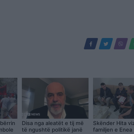
bërrin
Disa nga aleatët e tij më
Skënder Hita vi
mbole
të ngushtë politikë janë
familjen e Enea 