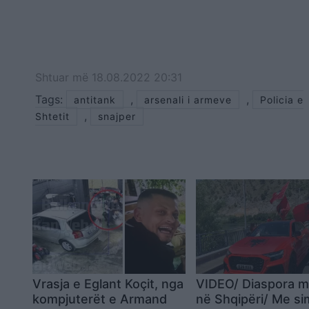
Shtuar
më
18.08.2022 20:31
Tags:
,
,
antitank
arsenali i armeve
Policia e
,
Shtetit
snajper
Vrasja e Eglant Koçit, nga
VIDEO/ Diaspora m
kompjuterët e Armand
në Shqipëri/ Me si