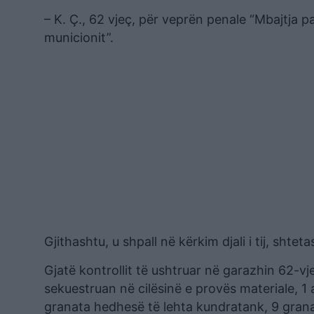
– K. Ç., 62 vjeç, për veprën penale “Mbajtja 
municionit”.
Gjithashtu, u shpall në kërkim djali i tij, shtetas
Gjatë kontrollit të ushtruar në garazhin 62-v
sekuestruan në cilësinë e provës materiale, 1 a
granata hedhesë të lehta kundratank, 9 granat