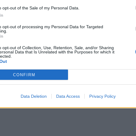
o opt-out of the Sale of my Personal Data.
In
to opt-out of processing my Personal Data for Targeted
ing.
In
o opt-out of Collection, Use, Retention, Sale, and/or Sharing
ersonal Data that Is Unrelated with the Purposes for which it
lected.
Out
CONFIRM
Data Deletion
Data Access
Privacy Policy