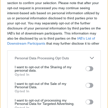
section to confirm your selection. Please note that after your
opt-out request is processed you may continue seeing
interest-based ads based on personal information utilized by
us or personal information disclosed to third parties prior to
your opt-out. You may separately opt-out of the further
disclosure of your personal information by third parties on the
IAB’s list of downstream participants. This information may
also be disclosed by us to third parties on the
IAB’s List of
Downstream Participants
that may further disclose it to other
third parties.
Personal Data Processing Opt Outs
I want to opt-out of the Sharing of my
personal data.
Opted In
I want to opt-out of the Sale of my
Personal Data.
Opted In
Esim for Global
|
Esim for Europe
|
Esim for Caribbean
|
Esim for USA
|
Esim for Italy
|
Esim for Spain
|
Esim
I want to opt-out of processing my
for Turkey
|
Esim for Germany
|
Esim for Greece
|
Esim
Personal Data for Targeted Advertising.
Opted In