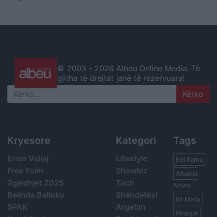
© 2003 -
2026 Albeu Online Media. Të
gjitha të drejtat janë të rezervuara!
Search
Kryesore
Kategori
Tags
Erion Veliaj
Lifestyle
Edi Rama
Free Esim
Showbiz
Albania
Zgjedhjet 2025
Tech
News
Belinda Balluku
Shëndetësi
Ilir Meta
SPAK
Argetim
Piranjat