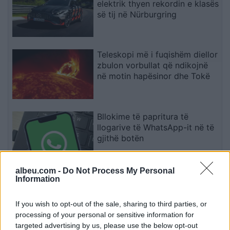
elektrik thyen rekordin e klasës
së tij në Nürburgring
Teleskopi më i fuqishëm diellor
zbulon vorbullat që ndikojnë
në motin hapësinor dhe Tokë
Bllokime të papritura të
llogarive të WhatsApp-it në të
gjithë botën
albeu.com -
Do Not Process My Personal
Drejtues nga OpenAI, Meta dhe
Information
Google bëjnë thirrje për frenim
të IA-së: “Mund të dalë jashtë
If you wish to opt-out of the sale, sharing to third parties, or
kontrollit
processing of your personal or sensitive information for
targeted advertising by us, please use the below opt-out