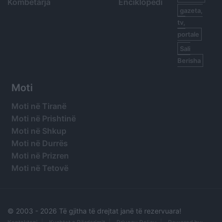
Kombëtarja
Enciklopedi
gazeta,
tv,
portale
Sali
Berisha
Moti
Moti në Tiranë
Moti në Prishtinë
Moti në Shkup
Moti në Durrës
Moti në Prizren
Moti në Tetovë
© 2003 -
2026 Të gjitha të drejtat janë të rezervuara!