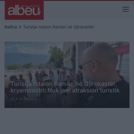
keyboard_arrow_right
Ballina
Turistja ndalon Ramën në Gjirokastër
Turistja ndalon Ramën në Gjirokastër,
kryeministri: Nuk jam atraksion turistik
3 vit me parë
schedule