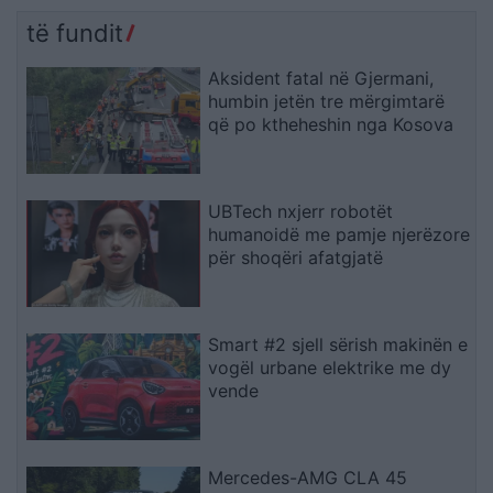
të fundit
Aksident fatal në Gjermani,
humbin jetën tre mërgimtarë
që po ktheheshin nga Kosova
UBTech nxjerr robotët
humanoidë me pamje njerëzore
për shoqëri afatgjatë
Smart #2 sjell sërish makinën e
vogël urbane elektrike me dy
vende
Mercedes-AMG CLA 45