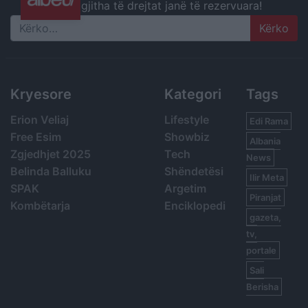
gjitha të drejtat janë të rezervuara!
Search
Kryesore
Kategori
Tags
Erion Veliaj
Lifestyle
Edi Rama
Free Esim
Showbiz
Albania
Zgjedhjet 2025
Tech
News
Belinda Balluku
Shëndetësi
Ilir Meta
SPAK
Argetim
Piranjat
Kombëtarja
Enciklopedi
gazeta,
tv,
portale
Sali
Berisha