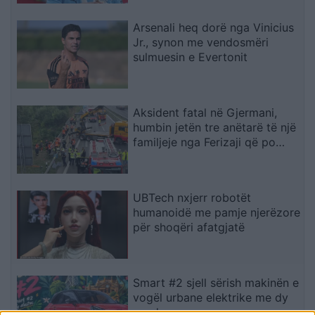
Arsenali heq dorë nga Vinicius
Jr., synon me vendosmëri
sulmuesin e Evertonit
Aksident fatal në Gjermani,
humbin jetën tre anëtarë të një
familjeje nga Ferizaji që po
ktheheshin nga Kosova
UBTech nxjerr robotët
humanoidë me pamje njerëzore
për shoqëri afatgjatë
Smart #2 sjell sërish makinën e
vogël urbane elektrike me dy
vende