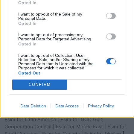
Opted In
I want to opt-out of the Sale of my
Personal Data.
Opted In
I want to opt-out of processing my
Personal Data for Targeted Advertising.
Opted In
I want to opt-out of Collection, Use,
Retention, Sale, and/or Sharing of my
Personal Data that Is Unrelated with the
Purposes for which it was collected.
Esim for Global
|
Esim for Europe
|
Esim for Caribbean
Opted Out
|
Esim for USA
|
Esim for Italy
|
Esim for Spain
|
Esim
for Turkey
|
Esim for Germany
|
Esim for Greece
|
Esim
CONFIRM
for Asia
|
Esim for World Cup 2026
|
Esim for Saudi
Arabia
|
Esim for Egypt
|
Esim for United Arab
Emirates
|
Esim for Balkans
|
Esim for Morocco
|
Esim
Data Deletion
Data Access
Privacy Policy
for China
|
Esim for United Kingdom
|
Esim for Africa
|
Esim for Latin America
|
Esim for GCC Gulf
Cooperation Council
|
Esim for Middle East
|
Esim for
South America
|
Esim for Canada
|
Esim for Mexico
|