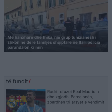
Me hanxharë dhe thika, një grup tunizianësh i
shkon në derë familjes shqiptare në Itali, policia
parandalon krimin
të fundit
Rodri refuzoi Real Madridin
dhe zgjodhi Barcelonën,
zbardhen tri arsyet e vendimit