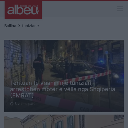
keyboard_arrow_right
Ballina
tuniziane
Tentuan të vrisnin një tunizian,
arrestohen motër e vëlla nga Shqipëria
(EMRAT)
3 vit me parë
schedule