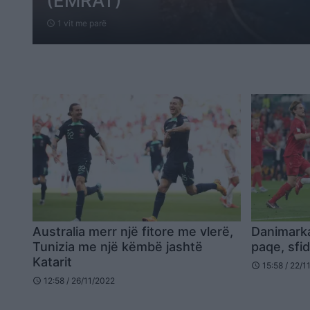
(EMRAT)
1 vit me parë
schedule
Australia merr një fitore me vlerë,
Danimark
Tunizia me një këmbë jashtë
paqe, sfi
Katarit
15:58 / 22/1
schedule
12:58 / 26/11/2022
schedule