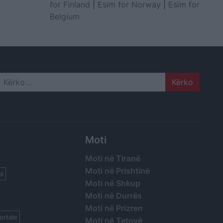
for Finland
|
Esim for Norway
|
Esim for
Belgium
Search
Moti
Moti në Tiranë
Moti në Prishtinë
s
Moti në Shkup
Moti në Durrës
Moti në Prizren
ortale
Moti në Tetovë