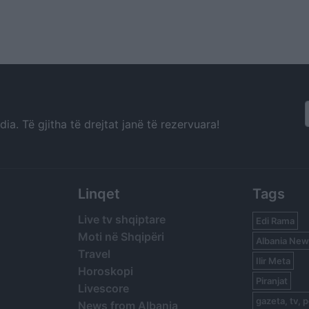
a. Të gjitha të drejtat janë të rezervuara!
Linqet
Tags
Live tv shqiptare
Edi Rama
Moti në Shqipëri
Albania New
Travel
Ilir Meta
Horoskopi
Piranjat
Livescore
gazeta, tv, p
News from Albania