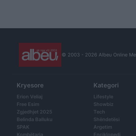
© 2003 -
2026 Albeu Online Medi
Kryesore
Kategori
Erion Veliaj
Lifestyle
Free Esim
Showbiz
Zgjedhjet 2025
Tech
Belinda Balluku
Shëndetësi
SPAK
Argetim
Kombëtarja
Enciklopedi