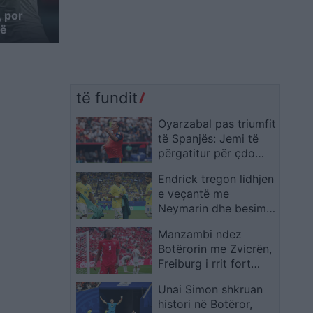
, por
të
të fundit
Oyarzabal pas triumfit
të Spanjës: Jemi të
përgatitur për çdo
kundërshtar
Endrick tregon lidhjen
e veçantë me
Neymarin dhe besimin
e madh te Ancelotti
Manzambi ndez
Botërorin me Zvicrën,
Freiburg i rrit fort
vlerën në treg
Unai Simon shkruan
histori në Botëror,