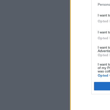
Persona
I want t
Opted 
I want t
Opted 
I want 
Advertis
Opted 
I want t
of my P
was col
Opted 