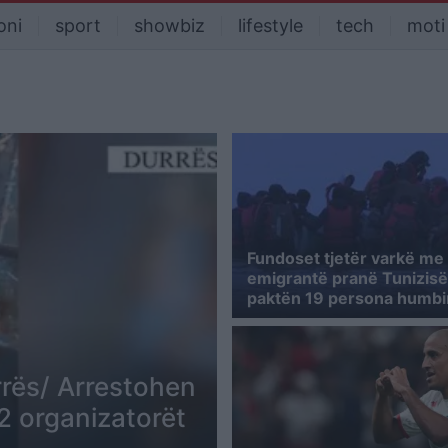
oni
sport
showbiz
lifestyle
tech
moti
Fundoset tjetër varkë me
emigrantë pranë Tunizisë,
paktën 19 persona humbi
rrës/ Arrestohen
2 organizatorët