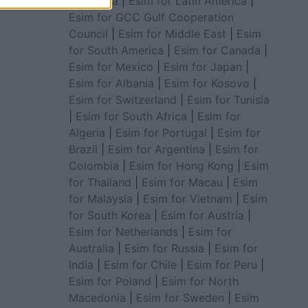
for Africa
|
Esim for Latin America
|
Esim for GCC Gulf Cooperation
Council
|
Esim for Middle East
|
Esim
for South America
|
Esim for Canada
|
Esim for Mexico
|
Esim for Japan
|
Esim for Albania
|
Esim for Kosovo
|
Esim for Switzerland
|
Esim for Tunisia
|
Esim for South Africa
|
Esim for
Algeria
|
Esim for Portugal
|
Esim for
Brazil
|
Esim for Argentina
|
Esim for
Colombia
|
Esim for Hong Kong
|
Esim
for Thailand
|
Esim for Macau
|
Esim
for Malaysia
|
Esim for Vietnam
|
Esim
for South Korea
|
Esim for Austria
|
Esim for Netherlands
|
Esim for
Australia
|
Esim for Russia
|
Esim for
India
|
Esim for Chile
|
Esim for Peru
|
Esim for Poland
|
Esim for North
Macedonia
|
Esim for Sweden
|
Esim