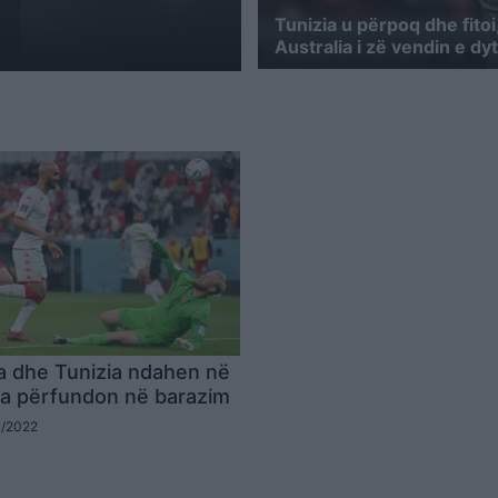
Tunizia u përpoq dhe fitoi
Australia i zë vendin e dy
a dhe Tunizia ndahen në
da përfundon në barazim
1/2022