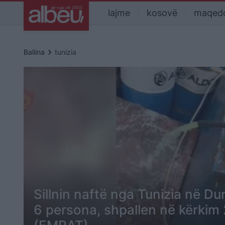
lajme
kosovë
maqed
keyboard_arrow_right
Ballina
tunizia
Sillnin naftë nga Tunizia në Du
6 persona, shpallen në kërkim 