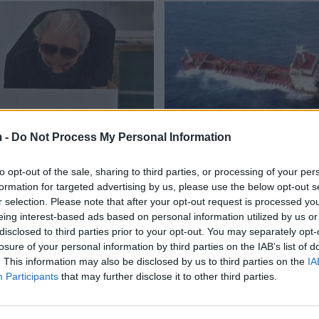
 -
Do Not Process My Personal Information
oton për zgjerimin e
Mbytet anija me 750 ton
presidentit
karburant në Mesdhe
to opt-out of the sale, sharing to third parties, or processing of your per
07/2022
18:52 / 16/04/2022
schedule
formation for targeted advertising by us, please use the below opt-out s
r selection. Please note that after your opt-out request is processed y
eing interest-based ads based on personal information utilized by us or
disclosed to third parties prior to your opt-out. You may separately opt-
losure of your personal information by third parties on the IAB’s list of
. This information may also be disclosed by us to third parties on the
IA
Participants
that may further disclose it to other third parties.