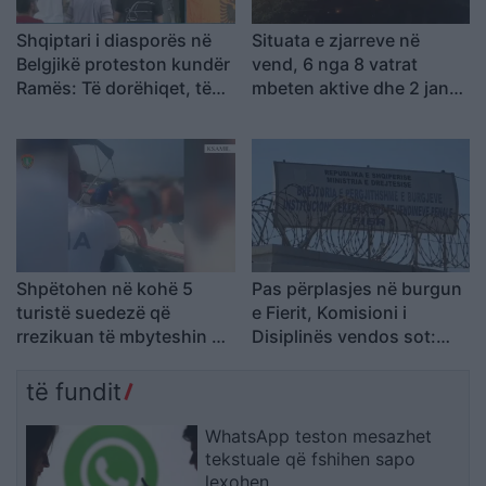
Shqiptari i diasporës në
Situata e zjarreve në
Belgjikë proteston kundër
vend, 6 nga 8 vatrat
Ramës: Të dorëhiqet, të
mbeten aktive dhe 2 janë
rinjtë të drejtojnë
nën kontroll
Shqipërinë larg politikës
së vjetër
Shpëtohen në kohë 5
Pas përplasjes në burgun
turistë suedezë që
e Fierit, Komisioni i
rrezikuan të mbyteshin në
Disiplinës vendos sot:
det në Ksamil
kërkohet shkarkimi i 6
efektivëve dhe pezullimi i
të fundit
2 të tjerëve
WhatsApp teston mesazhet
tekstuale që fshihen sapo
lexohen