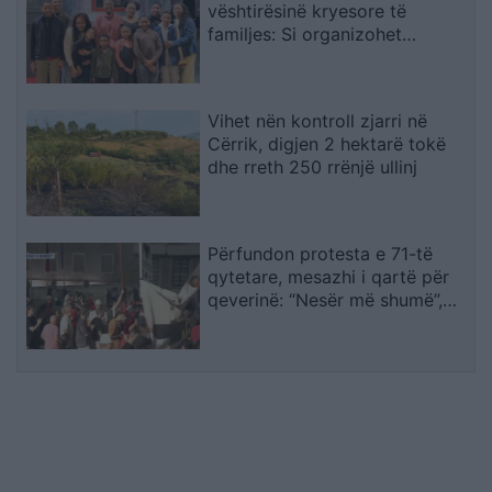
vështirësinë kryesore të
familjes: Si organizohet
transporti
Vihet nën kontroll zjarri në
Cërrik, digjen 2 hektarë tokë
dhe rreth 250 rrënjë ullinj
Përfundon protesta e 71-të
qytetare, mesazhi i qartë për
qeverinë: “Nesër më shumë”,
kërkohet largimi i Ramës