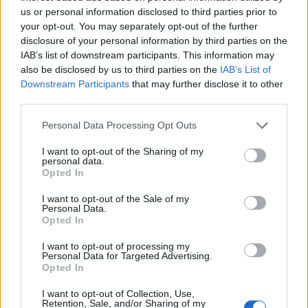
us or personal information disclosed to third parties prior to
your opt-out. You may separately opt-out of the further
disclosure of your personal information by third parties on the
IAB’s list of downstream participants. This information may
also be disclosed by us to third parties on the
IAB’s List of
Downstream Participants
that may further disclose it to other
third parties.
Shtuar
më
17.08.2025 18:55
Tags:
,
,
Personal Data Processing Opt Outs
floket
gjesti
roze
I want to opt-out of the Sharing of my
personal data.
Opted In
I want to opt-out of the Sale of my
Personal Data.
Opted In
I want to opt-out of processing my
Personal Data for Targeted Advertising.
Opted In
I want to opt-out of Collection, Use,
Retention, Sale, and/or Sharing of my