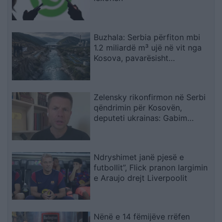
Buzhala: Serbia përfiton mbi
1.2 miliardë m³ ujë në vit nga
Kosova, pavarësisht
kërcënimeve për Ibërin
Zelensky rikonfirmon në Serbi
qëndrimin për Kosovën,
deputeti ukrainas: Gabim
diplomatik, Ukraina duhet ta
njohë
Ndryshimet janë pjesë e
futbollit”, Flick pranon largimin
e Araujo drejt Liverpoolit
Nënë e 14 fëmijëve rrëfen