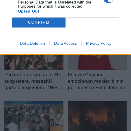
Personal Data that Is Unrelated with the
Purposes for which it was collected.
Zelensky rikonfirmon në
Vihet nën kontroll zjarri në
Opted Out
Serbi qëndrimin për
Cërrik, digjen 2 hektarë
Kosovën, deputeti
tokë dhe rreth 250 rrënjë
CONFIRM
ukrainas: Gabim
ullinj
diplomatik, Ukraina duhet
ta njohë
Data Deletion
Data Access
Privacy Policy
Përfundon protesta e 71-
Remzie Osmani
të qytetare, mesazhi i
emocionon me dedikimin
qartë për qeverinë: “Nesër
për mbesën Ema: Jeta ime
më shumë”, kërkohet
largimi i Ramës