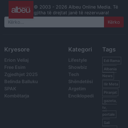
© 2003 -
2026 Albeu Online Media. Të
gjitha të drejtat janë të rezervuara!
Search
Kryesore
Kategori
Tags
Erion Veliaj
Lifestyle
Edi Rama
Free Esim
Showbiz
Albania
Zgjedhjet 2025
Tech
News
Belinda Balluku
Shëndetësi
Ilir Meta
SPAK
Argetim
Piranjat
Kombëtarja
Enciklopedi
gazeta,
tv,
portale
Sali