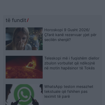
të fundit
Horoskopi 9 Gusht 2026/
Çfarë kanë rezervuar yjet për
secilën shenjë?
Teleskopi më i fuqishëm diellor
zbulon vorbullat që ndikojnë
në motin hapësinor të Tokës
WhatsApp teston mesazhet
tekstuale që fshihen pas
leximit të parë