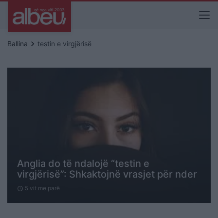
keyboard_arrow_right
Ballina
testin e virgjërisë
Anglia do të ndalojë “testin e
virgjërisë”: Shkaktojnë vrasjet për nder
5 vit me parë
schedule