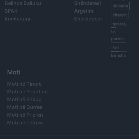
Belinda Balluku
Shëndetësi
Ilir Meta
SPAK
Argetim
Piranjat
Kombëtarja
Enciklopedi
gazeta,
tv,
portale
Sali
Berisha
Moti
Moti në Tiranë
Moti në Prishtinë
Moti në Shkup
Moti në Durrës
Moti në Prizren
Moti në Tetovë