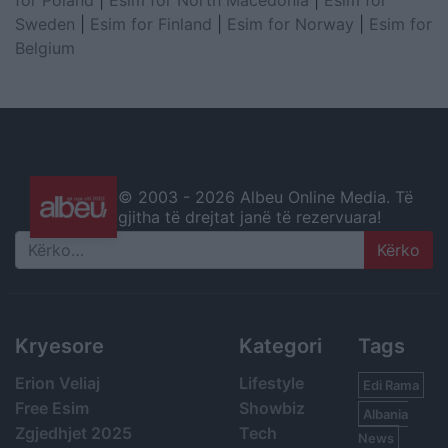
Sweden
|
Esim for Finland
|
Esim for Norway
|
Esim for
Belgium
© 2003 -
2026 Albeu Online Media. Të
gjitha të drejtat janë të rezervuara!
Search
Kryesore
Kategori
Tags
Erion Veliaj
Lifestyle
Edi Rama
Free Esim
Showbiz
Albania
Zgjedhjet 2025
Tech
News