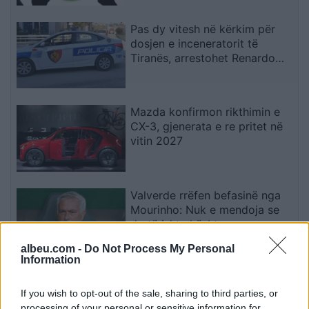
Pas dy vitesh në kërkim për
dosjen e inceneratorit të
Tiranës, arrestohet Renardo
Nallbani në Palasë
Mazda konfirmon rikthimin e
CX-3, gjenerata e re pritet në
vitin 2027
Valverde rrëfen befasinë nga
Mourinho: Nuk e mendoja se
do të ishte kështu
albeu.com -
Do Not Process My Personal
Information
Arrestohet 73-vjeçari në Krujë,
ndezi zjarr për të djegur barin
If you wish to opt-out of the sale, sharing to third parties, or
dhe flakët u përhapën drejt
processing of your personal or sensitive information for