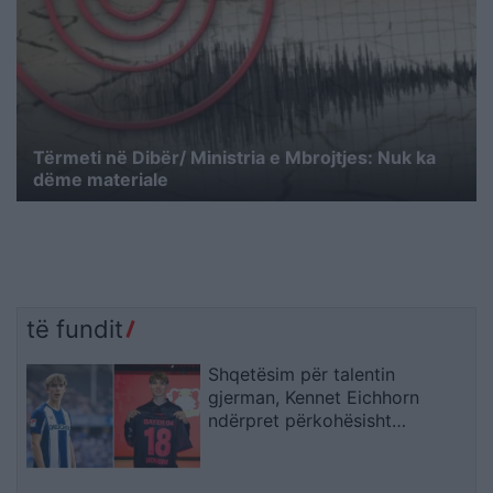
Tërmeti në Dibër/ Ministria e Mbrojtjes: Nuk ka
dëme materiale
të fundit
Shqetësim për talentin
gjerman, Kennet Eichhorn
ndërpret përkohësisht
karrierën për arsye
shëndetësore