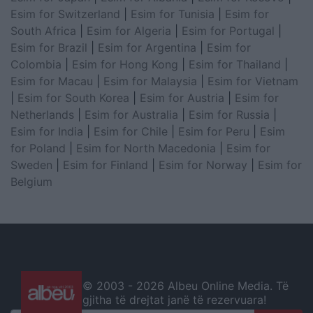
Esim for Switzerland
|
Esim for Tunisia
|
Esim for
South Africa
|
Esim for Algeria
|
Esim for Portugal
|
Esim for Brazil
|
Esim for Argentina
|
Esim for
Colombia
|
Esim for Hong Kong
|
Esim for Thailand
|
Esim for Macau
|
Esim for Malaysia
|
Esim for Vietnam
|
Esim for South Korea
|
Esim for Austria
|
Esim for
Netherlands
|
Esim for Australia
|
Esim for Russia
|
Esim for India
|
Esim for Chile
|
Esim for Peru
|
Esim
for Poland
|
Esim for North Macedonia
|
Esim for
Sweden
|
Esim for Finland
|
Esim for Norway
|
Esim for
Belgium
© 2003 -
2026 Albeu Online Media. Të
gjitha të drejtat janë të rezervuara!