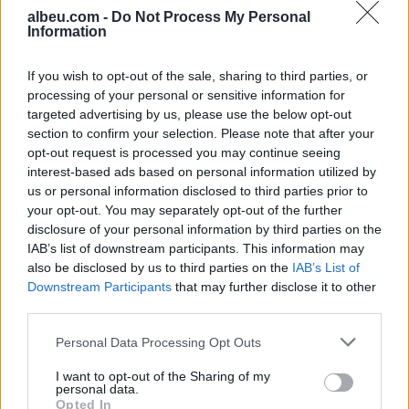
albeu.com -
Do Not Process My Personal
Information
Aksident fatal në Durrës,
makina përplas për vdekje
If you wish to opt-out of the sale, sharing to third parties, or
këmbësorin; drejtuesi
processing of your personal or sensitive information for
shoqërohet në polici
targeted advertising by us, please use the below opt-out
section to confirm your selection. Please note that after your
VIDEO/ Ndërhyrja “horror” e
opt-out request is processed you may continue seeing
Enea Mihajt në MLS, mbrojtësi
interest-based ads based on personal information utilized by
ndëshkohet me të kuq dhe
us or personal information disclosed to third parties prior to
gjobë
your opt-out. You may separately opt-out of the further
disclosure of your personal information by third parties on the
IAB’s list of downstream participants. This information may
also be disclosed by us to third parties on the
IAB’s List of
Downstream Participants
that may further disclose it to other
third parties.
Personal Data Processing Opt Outs
I want to opt-out of the Sharing of my
personal data.
Opted In