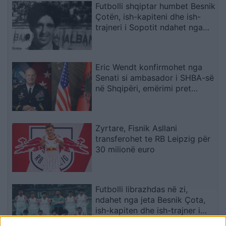
Futbolli shqiptar humbet Besnik
Çotën, ish-kapiteni dhe ish-
trajneri i Sopotit ndahet nga
jeta në moshën 56-vjeçare
Eric Wendt konfirmohet nga
Senati si ambasador i SHBA-së
në Shqipëri, emërimi pret
firmën e Trump
Zyrtare, Fisnik Asllani
transferohet te RB Leipzig për
30 milionë euro
Futbolli librazhdas në zi,
ndahet nga jeta Besnik Çota,
ish-kapiten dhe ish-trajner i
Sopotit