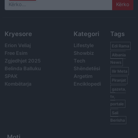
Search
Kryesore
Kategori
Tags
Erion Veliaj
Lifestyle
Edi Rama
Free Esim
Showbiz
Albania
Zgjedhjet 2025
Tech
News
Belinda Balluku
Shëndetësi
Ilir Meta
SPAK
Argetim
Piranjat
Kombëtarja
Enciklopedi
gazeta,
tv,
portale
Sali
Berisha
Moti