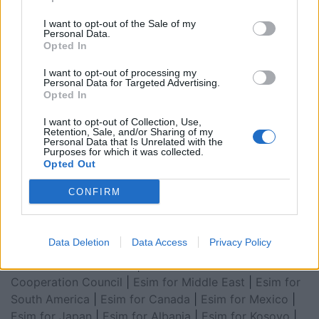
I want to opt-out of the Sale of my
Personal Data.
Opted In
I want to opt-out of processing my
Personal Data for Targeted Advertising.
Opted In
I want to opt-out of Collection, Use,
Retention, Sale, and/or Sharing of my
Personal Data that Is Unrelated with the
Esim for Global
|
Esim for Europe
|
Esim for Caribbean
Purposes for which it was collected.
|
Esim for USA
|
Esim for Italy
|
Esim for Spain
|
Esim
Opted Out
for Turkey
|
Esim for Germany
|
Esim for Greece
|
Esim
CONFIRM
for Asia
|
Esim for World Cup 2026
|
Esim for Saudi
Arabia
|
Esim for Egypt
|
Esim for United Arab
Emirates
|
Esim for Balkans
|
Esim for Morocco
|
Esim
Data Deletion
Data Access
Privacy Policy
for China
|
Esim for United Kingdom
|
Esim for Africa
|
Esim for Latin America
|
Esim for GCC Gulf
Cooperation Council
|
Esim for Middle East
|
Esim for
South America
|
Esim for Canada
|
Esim for Mexico
|
Esim for Japan
|
Esim for Albania
|
Esim for Kosovo
|