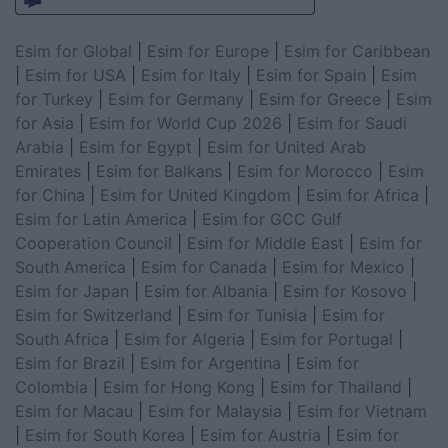
Esim for Global
|
Esim for Europe
|
Esim for Caribbean
|
Esim for USA
|
Esim for Italy
|
Esim for Spain
|
Esim
for Turkey
|
Esim for Germany
|
Esim for Greece
|
Esim
for Asia
|
Esim for World Cup 2026
|
Esim for Saudi
Arabia
|
Esim for Egypt
|
Esim for United Arab
Emirates
|
Esim for Balkans
|
Esim for Morocco
|
Esim
for China
|
Esim for United Kingdom
|
Esim for Africa
|
Esim for Latin America
|
Esim for GCC Gulf
Cooperation Council
|
Esim for Middle East
|
Esim for
South America
|
Esim for Canada
|
Esim for Mexico
|
Esim for Japan
|
Esim for Albania
|
Esim for Kosovo
|
Esim for Switzerland
|
Esim for Tunisia
|
Esim for
South Africa
|
Esim for Algeria
|
Esim for Portugal
|
Esim for Brazil
|
Esim for Argentina
|
Esim for
Colombia
|
Esim for Hong Kong
|
Esim for Thailand
|
Esim for Macau
|
Esim for Malaysia
|
Esim for Vietnam
|
Esim for South Korea
|
Esim for Austria
|
Esim for