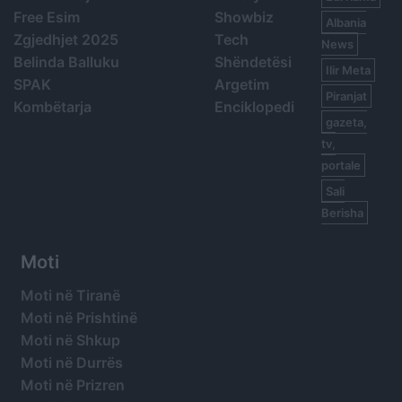
Free Esim
Showbiz
Albania
Zgjedhjet 2025
Tech
News
Belinda Balluku
Shëndetësi
Ilir Meta
SPAK
Argetim
Piranjat
Kombëtarja
Enciklopedi
gazeta,
tv,
portale
Sali
Berisha
Moti
Moti në Tiranë
Moti në Prishtinë
Moti në Shkup
Moti në Durrës
Moti në Prizren