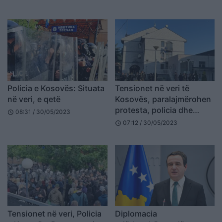
Policia e Kosovës: Situata
Tensionet në veri të
në veri, e qetë
Kosovës, paralajmërohen
protesta, policia dhe
08:31 / 30/05/2023
schedule
KFOR-i në gatishmëri
07:12 / 30/05/2023
schedule
Tensionet në veri, Policia
Diplomacia