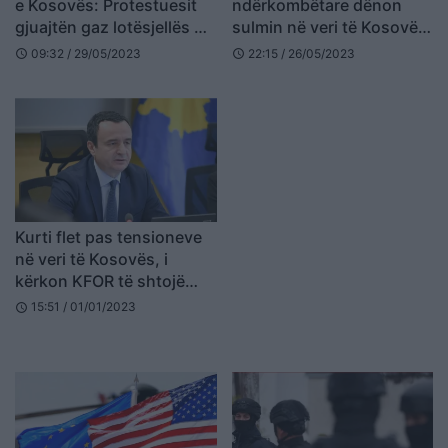
e Kosovës: Protestuesit
ndërkombëtare dënon
gjuajtën gaz lotësjellës në
sulmin në veri të Kosovës,
Zveçan, U detyruam të
Kurti: Policia e angazhuar
09:32 / 29/05/2023
22:15 / 26/05/2023
schedule
schedule
ndërhyjmë
sipas detyrës zyrtare
Kurti flet pas tensioneve
në veri të Kosovës, i
kërkon KFOR të shtojë
prezencën ushtarake në
15:51 / 01/01/2023
schedule
vend