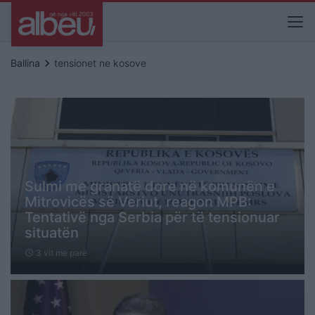
keyboard_arrow_right
Ballina
tensionet ne kosove
Sulmi me granatë dore në komunën e
Mitrovicës së Veriut, reagon MPB:
Tentativë nga Serbia për të tensionuar
situatën
3 vit me parë
schedule