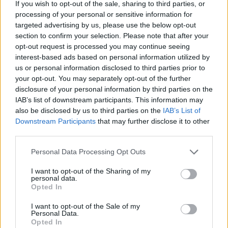
If you wish to opt-out of the sale, sharing to third parties, or
processing of your personal or sensitive information for
targeted advertising by us, please use the below opt-out
section to confirm your selection. Please note that after your
opt-out request is processed you may continue seeing
interest-based ads based on personal information utilized by
us or personal information disclosed to third parties prior to
Shqipëria në luftë nëse
BE i kërkoi t’i japin fund
your opt-out. You may separately opt-out of the further
preket Kosova, Osmani
retorikës nxitëse,
disclosure of your personal information by third parties on the
paralajmëron traktatin e
Bërnabiç: Nëse do
IAB’s list of downstream participants. This information may
mbrojtjes së ndërsjellë
garantoheshin të drejtat e
14:17 / 15/08/2022
11:48 / 15/08/2022
schedule
schedule
also be disclosed by us to third parties on the
IAB’s List of
serbëve në Kosovë, gjërat
Downstream Participants
that may further disclose it to other
do ishin ndryshe
third parties.
Personal Data Processing Opt Outs
I want to opt-out of the Sharing of my
personal data.
Opted In
Ndikimi rus në Ballkan?
Grenell kapet me Sveçlën
I want to opt-out of the Sale of my
Stoltenberg: KFOR gati të
për arrestimin e spiunes
Personal Data.
Opted In
ndërhyjë në Kosovë
ruse, paralajmëron