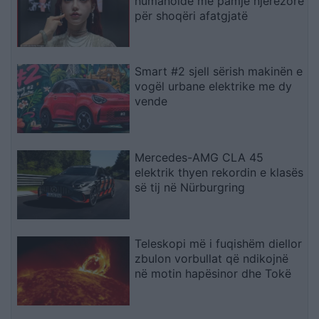
humanoidë me pamje njerëzore
për shoqëri afatgjatë
Smart #2 sjell sërish makinën e
vogël urbane elektrike me dy
vende
Mercedes-AMG CLA 45
elektrik thyen rekordin e klasës
së tij në Nürburgring
Teleskopi më i fuqishëm diellor
zbulon vorbullat që ndikojnë
në motin hapësinor dhe Tokë