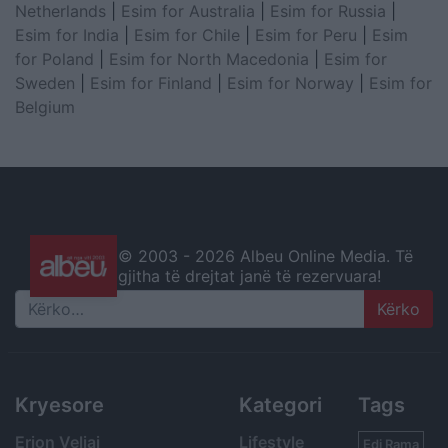
Netherlands
|
Esim for Australia
|
Esim for Russia
|
Esim for India
|
Esim for Chile
|
Esim for Peru
|
Esim
for Poland
|
Esim for North Macedonia
|
Esim for
Sweden
|
Esim for Finland
|
Esim for Norway
|
Esim for
Belgium
© 2003 -
2026 Albeu Online Media. Të
gjitha të drejtat janë të rezervuara!
Search
Kryesore
Kategori
Tags
Erion Veliaj
Lifestyle
Edi Rama