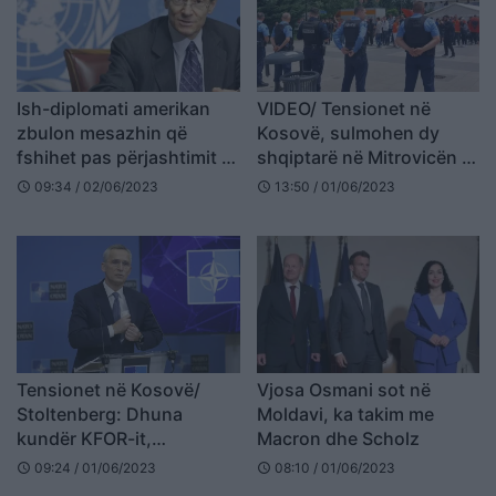
Ish-diplomati amerikan
VIDEO/ Tensionet në
zbulon mesazhin që
Kosovë, sulmohen dy
fshihet pas përjashtimit të
shqiptarë në Mitrovicën e
Kosovës nga “Defender
Veriut
09:34 / 02/06/2023
13:50 / 01/06/2023
schedule
schedule
Europe”
Tensionet në Kosovë/
Vjosa Osmani sot në
Stoltenberg: Dhuna
Moldavi, ka takim me
kundër KFOR-it,
Macron dhe Scholz
krejtësisht e
09:24 / 01/06/2023
08:10 / 01/06/2023
schedule
schedule
papranueshme