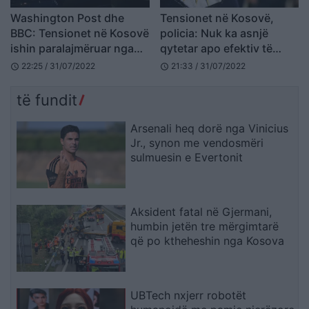
Washington Post dhe
Tensionet në Kosovë,
BBC: Tensionet në Kosovë
policia: Nuk ka asnjë
ishin paralajmëruar nga
qytetar apo efektiv të
Osmani
plagosur
22:25 / 31/07/2022
21:33 / 31/07/2022
schedule
schedule
të fundit
Arsenali heq dorë nga Vinicius
Jr., synon me vendosmëri
sulmuesin e Evertonit
Aksident fatal në Gjermani,
humbin jetën tre mërgimtarë
që po ktheheshin nga Kosova
UBTech nxjerr robotët