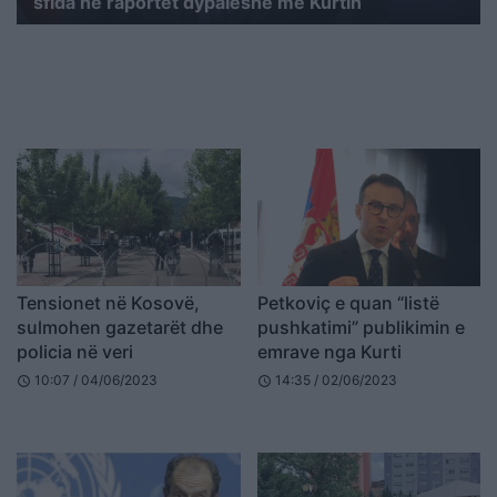
sfida në raportet dypalëshe me Kurtin
Tensionet në Kosovë,
Petkoviç e quan “listë
sulmohen gazetarët dhe
pushkatimi” publikimin e
policia në veri
emrave nga Kurti
10:07 / 04/06/2023
14:35 / 02/06/2023
schedule
schedule