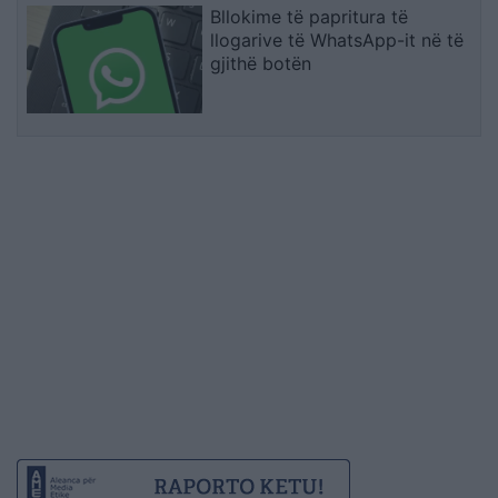
Bllokime të papritura të
llogarive të WhatsApp-it në të
gjithë botën