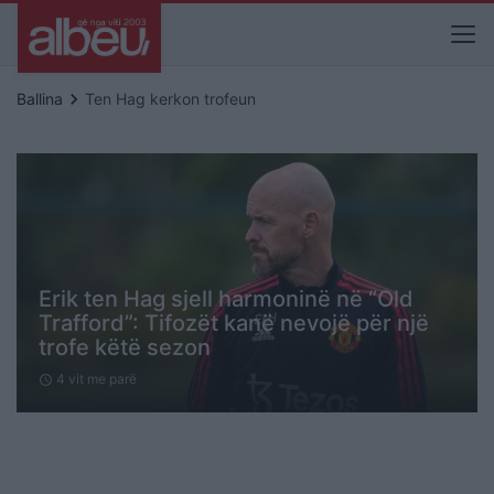
keyboard_arrow_right
Ballina
Ten Hag kerkon trofeun
Erik ten Hag sjell harmoninë në “Old
Trafford”: Tifozët kanë nevojë për një
trofe këtë sezon
4 vit me parë
schedule