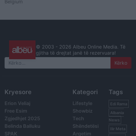
Belgium
© 2003 -
2026 Albeu Online Media. Të
gjitha të drejtat janë të rezervuara!
Search
Kryesore
Kategori
Tags
Erion Veliaj
Lifestyle
Edi Rama
Free Esim
Showbiz
Albania
Zgjedhjet 2025
Tech
News
Belinda Balluku
Shëndetësi
Ilir Meta
SPAK
Argetim