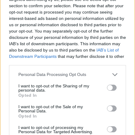
section to confirm your selection. Please note that after your
opt-out request is processed you may continue seeing
interest-based ads based on personal information utilized by
us or personal information disclosed to third parties prior to
your opt-out. You may separately opt-out of the further
disclosure of your personal information by third parties on the
IAB’s list of downstream participants. This information may
also be disclosed by us to third parties on the
IAB’s List of
Downstream Participants
that may further disclose it to other
third parties.
Personal Data Processing Opt Outs
I want to opt-out of the Sharing of my
personal data.
Opted In
I want to opt-out of the Sale of my
Personal Data.
Opted In
Esim for Global
|
Esim for Europe
|
Esim for Caribbean
|
Esim for USA
|
Esim for Italy
|
Esim for Spain
|
Esim
I want to opt-out of processing my
Personal Data for Targeted Advertising.
for Turkey
|
Esim for Germany
|
Esim for Greece
|
Esim