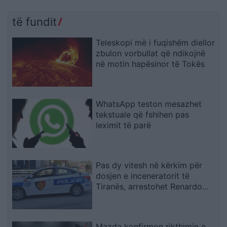
të fundit
Teleskopi më i fuqishëm diellor
zbulon vorbullat që ndikojnë
në motin hapësinor të Tokës
WhatsApp teston mesazhet
tekstuale që fshihen pas
leximit të parë
Pas dy vitesh në kërkim për
dosjen e inceneratorit të
Tiranës, arrestohet Renardo
Nallbani në Palasë
Mazda konfirmon rikthimin e