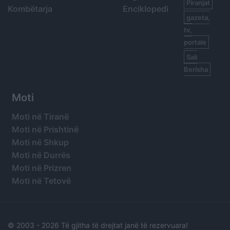
Piranjat
Kombëtarja
Enciklopedi
gazeta,
tv,
portale
Sali
Berisha
Moti
Moti në Tiranë
Moti në Prishtinë
Moti në Shkup
Moti në Durrës
Moti në Prizren
Moti në Tetovë
© 2003 -
2026 Të gjitha të drejtat janë të rezervuara!