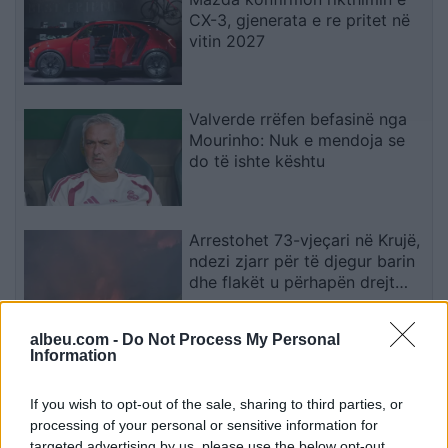
CX-3, gjenerata e re pritet në
vitin 2027
Valverde rrëfen befasinë nga
Mourinho: Nuk e mendoja se
do të ishte kështu
Arrestohet 73-vjeçari në Krujë,
ndezi zjarr për të djegur barin
dhe flakët u përhapën drejt
malit
albeu.com -
Do Not Process My Personal
Information
Zjarri në Krujë përhapet më tej,
evakuohen banorët e Barabit–
Lluban, raportohen shpërthime
If you wish to opt-out of the sale, sharing to third parties, or
armatimesh
processing of your personal or sensitive information for
targeted advertising by us, please use the below opt-out