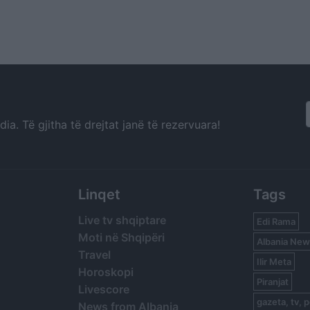
a. Të gjitha të drejtat janë të rezervuara!
Linqet
Tags
Live tv shqiptare
Edi Rama
Moti në Shqipëri
Albania New
Travel
Ilir Meta
Horoskopi
Piranjat
Livescore
gazeta, tv, p
News from Albania