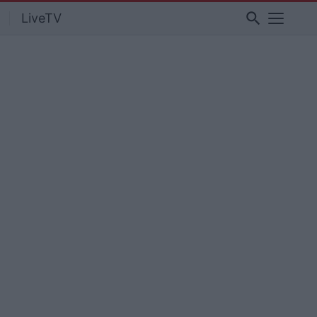
search
LiveTV