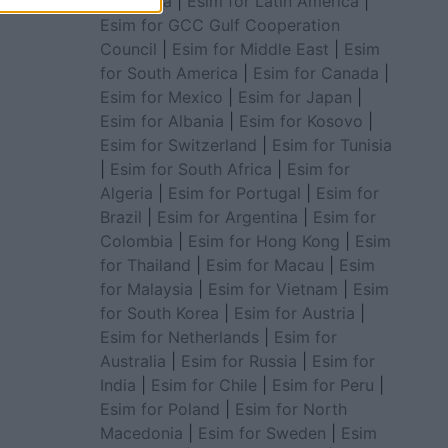
for Africa
|
Esim for Latin America
|
Esim for GCC Gulf Cooperation
Council
|
Esim for Middle East
|
Esim
for South America
|
Esim for Canada
|
Esim for Mexico
|
Esim for Japan
|
Esim for Albania
|
Esim for Kosovo
|
Esim for Switzerland
|
Esim for Tunisia
|
Esim for South Africa
|
Esim for
Algeria
|
Esim for Portugal
|
Esim for
Brazil
|
Esim for Argentina
|
Esim for
Colombia
|
Esim for Hong Kong
|
Esim
for Thailand
|
Esim for Macau
|
Esim
for Malaysia
|
Esim for Vietnam
|
Esim
for South Korea
|
Esim for Austria
|
Esim for Netherlands
|
Esim for
Australia
|
Esim for Russia
|
Esim for
India
|
Esim for Chile
|
Esim for Peru
|
Esim for Poland
|
Esim for North
Macedonia
|
Esim for Sweden
|
Esim