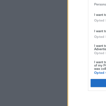
Persona
I want t
Opted 
I want t
Opted 
I want 
Advertis
Opted 
I want t
of my P
was col
Opted 