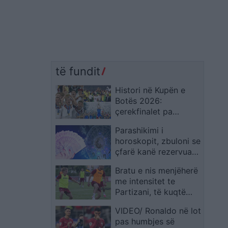
të fundit
Histori në Kupën e
Botës 2026:
çerekfinalet pa
Brazilin, Gjermaninë
Parashikimi i
dhe Italinë
horoskopit, zbuloni se
çfarë kanë rezervuar
yjet për ju sot
Bratu e nis menjëherë
me intensitet te
Partizani, të kuqtë
hapin fazën
VIDEO/ Ronaldo në lot
përgatitore për
pas humbjes së
sezonin e ri