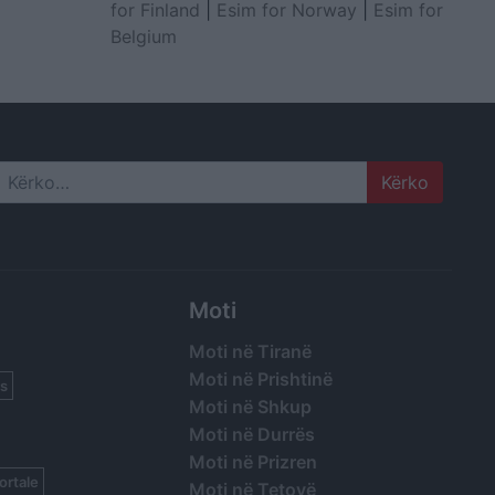
for Finland
|
Esim for Norway
|
Esim for
Belgium
Search
Moti
Moti në Tiranë
Moti në Prishtinë
s
Moti në Shkup
Moti në Durrës
Moti në Prizren
ortale
Moti në Tetovë