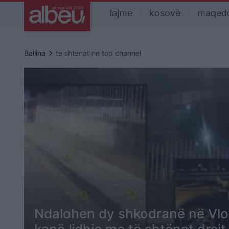
lajme
kosovë
maqed
keyboard_arrow_right
Ballina
te shtenat ne top channel
Ndalohen dy shkodranë në Vlo