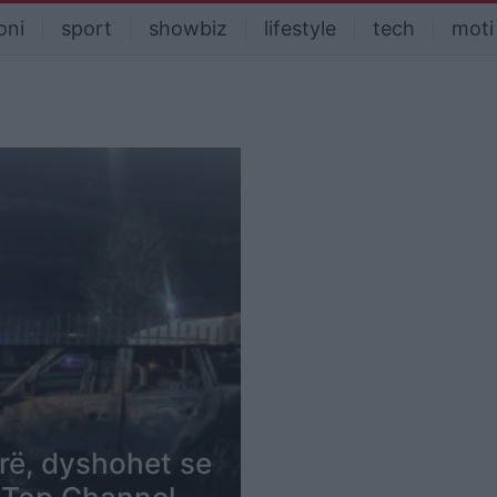
oni
sport
showbiz
lifestyle
tech
moti
rë, dyshohet se