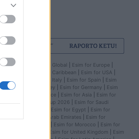
Esim for Global
|
Esim for Europe
|
Esim for Caribbean
|
Esim for USA
|
Esim for Italy
|
Esim for Spain
|
Esim
for Turkey
|
Esim for Germany
|
Esim
for Greece
|
Esim for Asia
|
Esim for
World Cup 2026
|
Esim for Saudi
Arabia
|
Esim for Egypt
|
Esim for
United Arab Emirates
|
Esim for
Balkans
|
Esim for Morocco
|
Esim for
China
|
Esim for United Kingdom
|
Esim