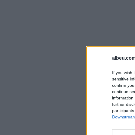
albeu.com
If you wish 
sensitive in
confirm you
continue se
information 
further disc
participants
Downstream 