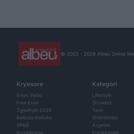
© 2003 -
2026 Albeu Online Medi
Kryesore
Kategori
Erion Veliaj
Lifestyle
Free Esim
Showbiz
Zgjedhjet 2025
Tech
Belinda Balluku
Shëndetësi
SPAK
Argetim
Kombëtarja
Enciklopedi