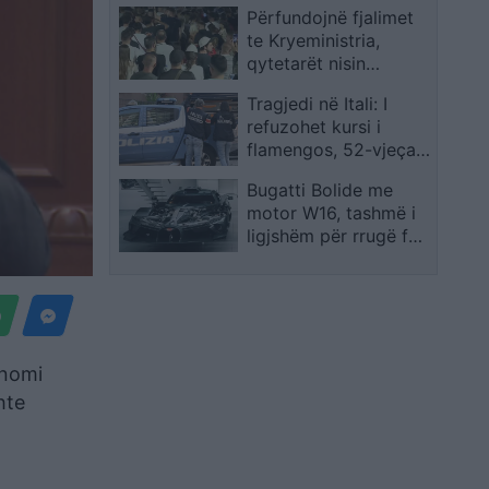
Përfundojnë fjalimet
Njerëzit nuk besonin
te Kryeministria,
se ishim vërtet
qytetarët nisin
mikesha
marshimin nëpër
Tragjedi në Itali: I
Tiranë me thirrje për
refuzohet kursi i
dorëheqje dhe drejtësi
flamengos, 52-vjeçari
qëllon mësuesen dhe
Bugatti Bolide me
më pas vetëvritet
motor W16, tashmë i
ligjshëm për rrugë falë
transformimit të
Lanzante
onomi
hte