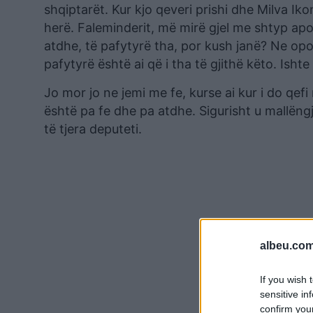
shqiptarët. Kur kjo qeveri prishi dhe Milva Iko
herë. Faleminderit, më mirë gjel me shtyp apo pu
atdhe, të pafytyrë tha, por kush janë? Ne opoz
pafytyrë është ai që i tha të gjithë këto. Ish
Jo mor jo ne jemi me fe, kurse ai kur i do qefi 
është pa fe dhe pa atdhe. Sigurisht u mallëngje
të tjera deputeti.
albeu.com
If you wish 
sensitive in
confirm you