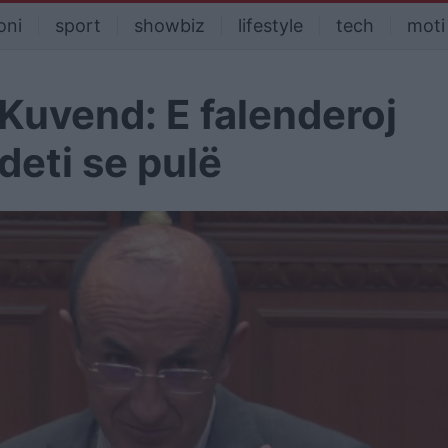
oni
sport
showbiz
lifestyle
tech
moti
Kuvend: E falenderoj
deti se pulë