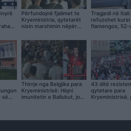
ënyrë
Përfundojnë fjalimet te
Tragjedi në Itali:
Kryeministria, qytetarët
refuzohet kursi 
Graham,
nisin marshimin nëpër
flamengos, 52-v
tajet e
Tiranë me thirrje për
qëllon mësues
dorëheqje dhe drejtësi
pas vetëvritet
Thirrje nga Belgjika para
43 ditë reziste
mungon
Kryeministrisë: Hiqni
qytetare para
 së
imunitetin e Ballukut, jo
Kryeministrisë,
të hetoni qytetarët!
vijon me kërkes
pandryshuara