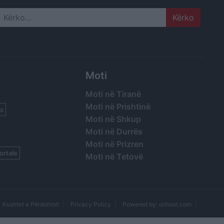
Search
Moti
Moti në Tiranë
Moti në Prishtinë
s
Moti në Shkup
Moti në Durrës
Moti në Prizren
ortale
Moti në Tetovë
Kushtet e Përdorimit
Privacy Policy
Powered by: orihost.com