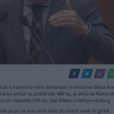
 nuk e komentoi mirë deklaratën e ministres Milva Ik
ia ka arritur ta prishë atë. Më tej, ai shtoi se Rama is
 ish-deputeti i PS-së, Alqi Bllako u rikthye në burg.
erie se po të mos ishin këto do kishin vdek të gjithë