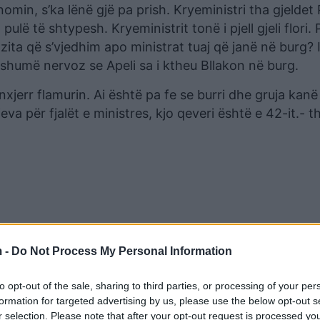
nomin, s’ka lënë gjë pa prish. Kryeministri tha gjeldet 
lë të shtypesh. Kryeministrit tonë i pjell gjeli flori. 
ita që s’vjedhim apo ministrat tuaj që janë në burg? 
te shumë nervoz se Apeli sa i ktheu Bllakon në burg.
nxjerr flamurin. Ai është pa fe se burri dhe gruja kanë 
va për fjalët e ministres, kjo qeveri është e 42-it.- t
 -
Do Not Process My Personal Information
to opt-out of the sale, sharing to third parties, or processing of your per
formation for targeted advertising by us, please use the below opt-out s
r selection. Please note that after your opt-out request is processed y