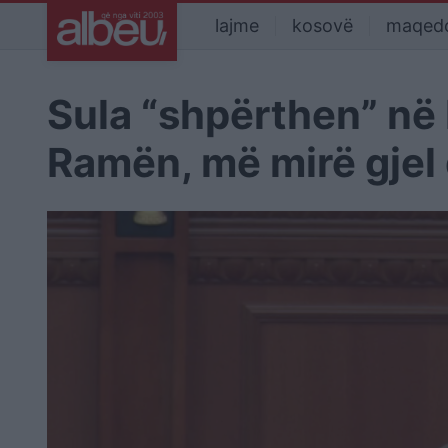
lajme
kosovë
maqed
Sula “shpërthen” në 
Ramën, më mirë gjel 