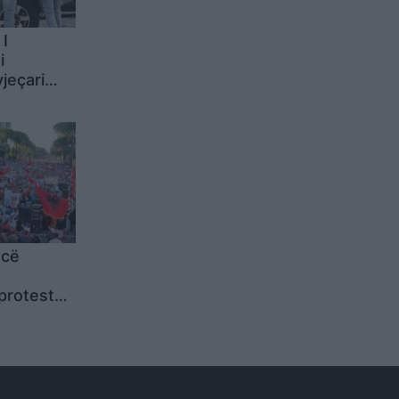
 I
i
jeçari
en dhe më
ncë
 protesta
a të