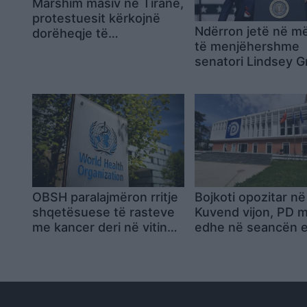
Marshim masiv në Tiranë,
protestuesit kërkojnë
Ndërron jetë në m
dorëheqje të
të menjëhershme
menjëhershme të Ramës
senatori Lindsey 
FBI nis hetimet: De
para
OBSH paralajmëron rritje
Bojkoti opozitar në
shqetësuese të rasteve
Kuvend vijon, PD 
me kancer deri në vitin
edhe në seancën e
2050: “Do të prekë
enjtes
pothuajse çdo familje”