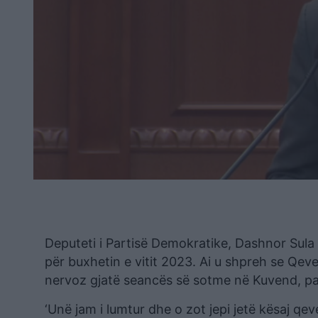
Deputeti i Partisë Demokratike, Dashnor Sula
për buxhetin e vitit 2023. Ai u shpreh se Qever
nervoz gjatë seancës së sotme në Kuvend, pasi
‘Unë jam i lumtur dhe o zot jepi jetë kësaj qev