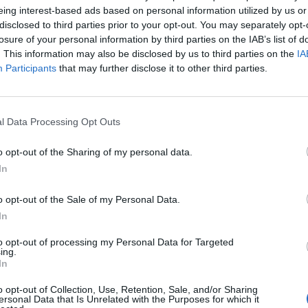
eing interest-based ads based on personal information utilized by us or
disclosed to third parties prior to your opt-out. You may separately opt-
losure of your personal information by third parties on the IAB’s list of
. This information may also be disclosed by us to third parties on the
IA
Participants
that may further disclose it to other third parties.
l Data Processing Opt Outs
o opt-out of the Sharing of my personal data.
In
 deti? Cilin duhet të zgjidhni
Noka replika thumbuese pas emëri
tuaj në mbrëmjen e fundvitit
Dashnor Sulës si kryeinspektor: Ng
o opt-out of the Sale of my Personal Data.
deti pusho” në “o gjel deti këndo”
In
to opt-out of processing my Personal Data for Targeted
ing.
In
o opt-out of Collection, Use, Retention, Sale, and/or Sharing
ersonal Data that Is Unrelated with the Purposes for which it