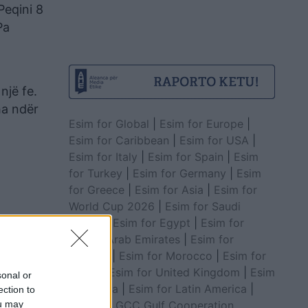
Peqini 8
Pa
I
një fe.
ha ndër
Esim for Global
|
Esim for Europe
|
Esim for Caribbean
|
Esim for USA
|
Esim for Italy
|
Esim for Spain
|
Esim
for Turkey
|
Esim for Germany
|
Esim
for Greece
|
Esim for Asia
|
Esim for
World Cup 2026
|
Esim for Saudi
Arabia
|
Esim for Egypt
|
Esim for
United Arab Emirates
|
Esim for
Balkans
|
Esim for Morocco
|
Esim for
China
|
Esim for United Kingdom
|
Esim
sonal or
for Africa
|
Esim for Latin America
|
ection to
Esim for GCC Gulf Cooperation
ou may