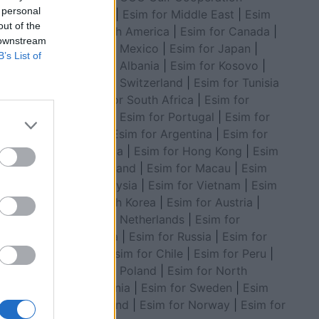
 personal
Council
|
Esim for Middle East
|
Esim
out of the
for South America
|
Esim for Canada
|
 downstream
Esim for Mexico
|
Esim for Japan
|
B’s List of
Esim for Albania
|
Esim for Kosovo
|
Esim for Switzerland
|
Esim for Tunisia
|
Esim for South Africa
|
Esim for
Algeria
|
Esim for Portugal
|
Esim for
Brazil
|
Esim for Argentina
|
Esim for
Colombia
|
Esim for Hong Kong
|
Esim
for Thailand
|
Esim for Macau
|
Esim
mit të
for Malaysia
|
Esim for Vietnam
|
Esim
a “o gjel
for South Korea
|
Esim for Austria
|
Esim for Netherlands
|
Esim for
Australia
|
Esim for Russia
|
Esim for
India
|
Esim for Chile
|
Esim for Peru
|
Esim for Poland
|
Esim for North
Macedonia
|
Esim for Sweden
|
Esim
for Finland
|
Esim for Norway
|
Esim for