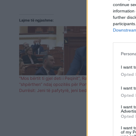
continue se
information 
further disc
Lajme të ngjashme:
participants
Downstream 
Persona
I want t
Opted 
“Mos bërtit ti gjel deti i Peqinit”, Rama
Gjel apo pulë
“shpërthen” ndaj opozitës për Portin e
për recetat 
I want t
Durrësit: Jeni të pafytyrë, jeni bedelë!
Opted 
I want 
Advertis
Opted 
I want t
of my P