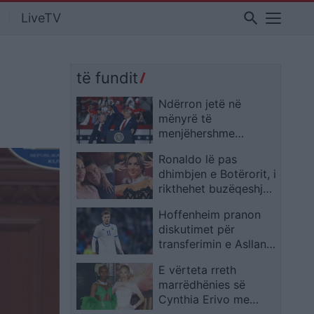
search
LiveTV
të fundit
Ndërron jetë në
mënyrë të
menjëhershme
senatori Lindsey
Ronaldo lë pas
Graham, FBI nis
dhimbjen e Botërorit, i
hetimet: Detajet e
rikthehet buzëqeshja
para
në krah të Georginës
Hoffenheim pranon
diskutimet për
transferimin e Asllanit,
priten lëvizje brenda
E vërteta rreth
afatit kalimtar
marrëdhënies së
Cynthia Erivo me
Ariana Grande: