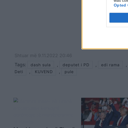
was col
Opted 
Shtuar
më
9.11.2022 20:46
Tags:
,
,
dash sula
deputet i PD
edi rama
,
,
Deti
KUVEND
pule