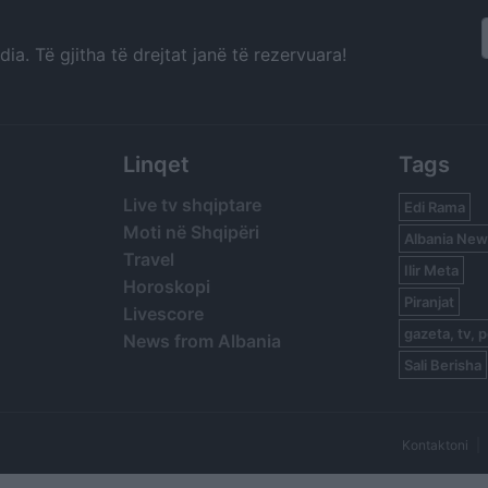
a. Të gjitha të drejtat janë të rezervuara!
Linqet
Tags
Live tv shqiptare
Edi Rama
Moti në Shqipëri
Albania New
Travel
Ilir Meta
Horoskopi
Piranjat
Livescore
gazeta, tv, p
News from Albania
Sali Berisha
Kontaktoni