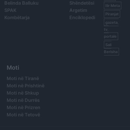
Belinda Balluku
Shëndetësi
Ilir Meta
SPAK
Argetim
Piranjat
Kombëtarja
Enciklopedi
gazeta,
tv,
portale
Sali
Berisha
Moti
Moti në Tiranë
Moti në Prishtinë
Moti në Shkup
Moti në Durrës
Moti në Prizren
Moti në Tetovë