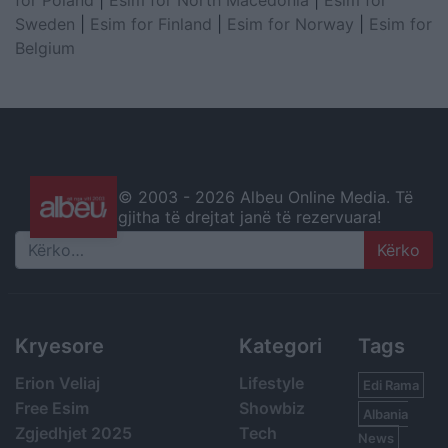
for Poland
|
Esim for North Macedonia
|
Esim for
Sweden
|
Esim for Finland
|
Esim for Norway
|
Esim for
Belgium
© 2003 -
2026 Albeu Online Media. Të
gjitha të drejtat janë të rezervuara!
Search
Kryesore
Kategori
Tags
Erion Veliaj
Lifestyle
Edi Rama
Free Esim
Showbiz
Albania
Zgjedhjet 2025
Tech
News