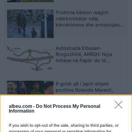
Prishtina kërkon reagim
ndërkombëtar ndaj
kërcënimeve dhe armatosjes
së Serbisë
Autostrada Elbasan-
Rrogozhinë, ARRSH: Nyja
lidhëse në Papër do të
ndërtohet në një fazë të dytë
9 golat që i japin sinjale
pozitive Rolando Maranit,
sulmuesit shkëlqejnë me klubet
e tyre (STATISTIKAT)
albeu.com -
Do Not Process My Personal
Information
FOTO/ Tërmeti me magnitudë
7.4 godet Kolumbinë, 110
If you wish to opt-out of the sale, sharing to third parties, or
viktima dhe persona ende të
processing of your personal or sensitive information for