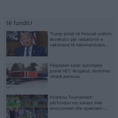
të fundit
Trump pritet të firmosë urdhrin
ekzekutiv për reduktimin e
vaksinave të rekomanduara
për fëmijët
Përplasen katër automjete
pranë HEC Kozjakut, lëndohen
shtatë persona
Prishtina Tournament”
përfundon me sukses mes
emocionesh dhe spektakli –
Trofeu i takon ‘Mercedes Getit’