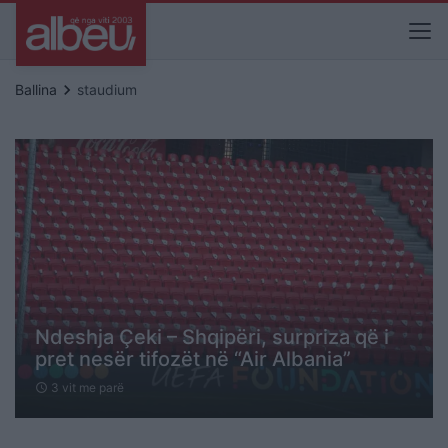
keyboard_arrow_right
Ballina
staudium
Ndeshja Çeki – Shqipëri, surpriza që i
pret nesër tifozët në “Air Albania”
3 vit me parë
schedule